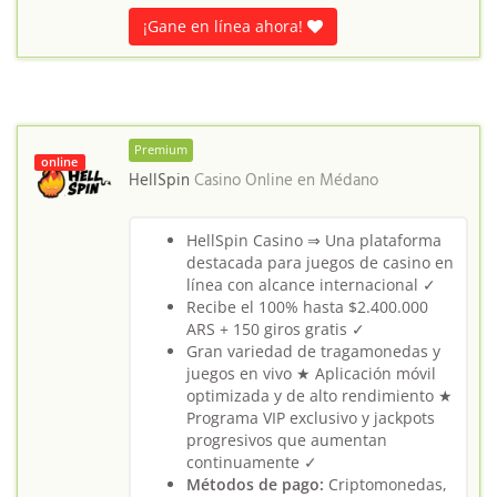
¡Gane en línea ahora!
Premium
online
HellSpin
Casino Online en
Médano
HellSpin Casino ⇒ Una plataforma
destacada para juegos de casino en
línea con alcance internacional ✓
Recibe el 100% hasta $2.400.000
ARS + 150 giros gratis ✓
Gran variedad de tragamonedas y
juegos en vivo ★ Aplicación móvil
optimizada y de alto rendimiento ★
Programa VIP exclusivo y jackpots
progresivos que aumentan
continuamente ✓
Métodos de pago:
Criptomonedas,