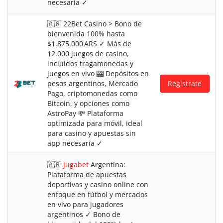
necesaria ✓
🇦🇷 22Bet Casino > Bono de
bienvenida 100% hasta
$1.875.000 ARS ✓ Más de
12.000 juegos de casino,
incluidos tragamonedas y
juegos en vivo 🎰 Depósitos en
pesos argentinos, Mercado
Regístrate
Pago, criptomonedas como
Bitcoin, y opciones como
AstroPay 💸 Plataforma
optimizada para móvil, ideal
para casino y apuestas sin
app necesaria ✓
🇦🇷
Jugabet
Argentina:
Plataforma de apuestas
deportivas y casino online con
enfoque en fútbol y mercados
en vivo para jugadores
argentinos ✓ Bono de