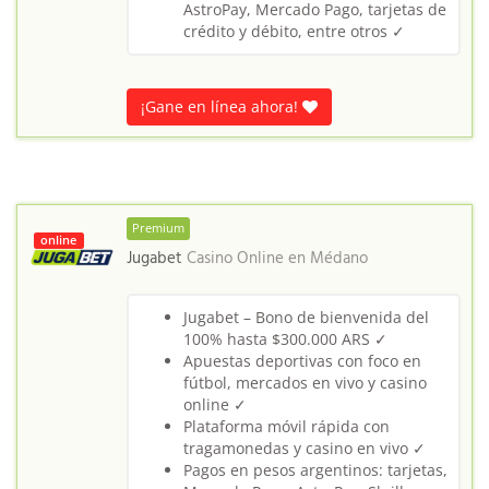
AstroPay, Mercado Pago, tarjetas de
crédito y débito, entre otros ✓
¡Gane en línea ahora!
Premium
online
Jugabet
Casino Online en
Médano
Jugabet – Bono de bienvenida del
100% hasta $300.000 ARS ✓
Apuestas deportivas con foco en
fútbol, mercados en vivo y casino
online ✓
Plataforma móvil rápida con
tragamonedas y casino en vivo ✓
Pagos en pesos argentinos: tarjetas,