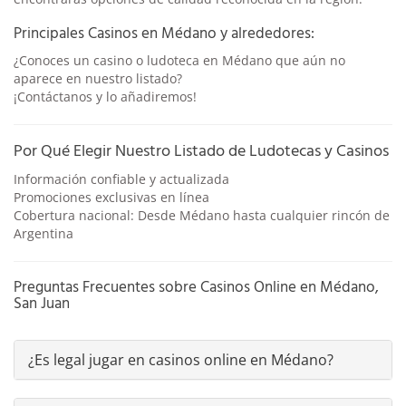
Principales Casinos en Médano y alrededores:
¿Conoces un casino o ludoteca en Médano que aún no
aparece en nuestro listado?
¡Contáctanos y lo añadiremos!
Por Qué Elegir Nuestro Listado de Ludotecas y Casinos
Información confiable y actualizada
Promociones exclusivas en línea
Cobertura nacional: Desde Médano hasta cualquier rincón de
Argentina
Preguntas Frecuentes sobre Casinos Online en Médano,
San Juan
¿Es legal jugar en casinos online en Médano?