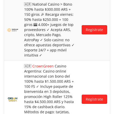
🇦🇷 National Casino > Bono
100% hasta $300.000 ARS +
150 giros 🎉 Recarga viernes:
50% hasta $250.000 + 100
giros 🎰 4.000+ juegos de top
proveedores ✓ Acepta ARS,
Regístrate
cripto, Mercado Pago,
AstroPay ✓ Solo casino: no
ofrece apuestas deportivas ✓
Soporte 24/7 + app móvil
intuitiva ✓
🇦🇷
CrownGreen
Casino
Argentina: Casino online
internacional con bono del
100% hasta $1.500.000 ARS +
100 FS ✓ Incluye paquete de
bienvenida en 3 depósitos,
promoción High Roller 125%
Regístrate
hasta $4.500.000 ARS y hasta
15% de cashback diario.
Métodos de pago: tarjetas,