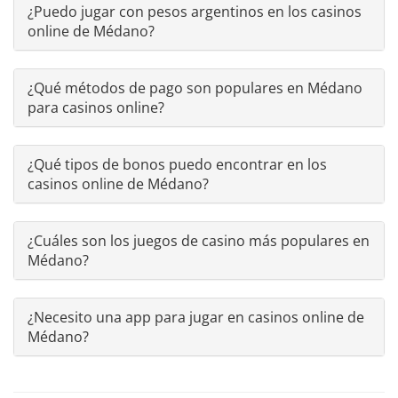
¿Puedo jugar con pesos argentinos en los casinos
online de Médano?
¿Qué métodos de pago son populares en Médano
para casinos online?
¿Qué tipos de bonos puedo encontrar en los
casinos online de Médano?
¿Cuáles son los juegos de casino más populares en
Médano?
¿Necesito una app para jugar en casinos online de
Médano?