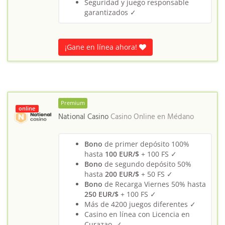
Seguridad y juego responsable
garantizados ✓
¡Gane en línea ahora!
Premium
online
National Casino
Casino Online en
Médano
Bono
de primer depósito 100%
hasta
100 EUR/$
+ 100 FS ✓
Bono
de segundo depósito 50%
hasta
200 EUR/$
+ 50 FS ✓
Bono
de Recarga Viernes 50% hasta
250 EUR/$
+ 100 FS ✓
Más de 4200 juegos diferentes ✓
Casino en línea con Licencia en
Curazao ✓