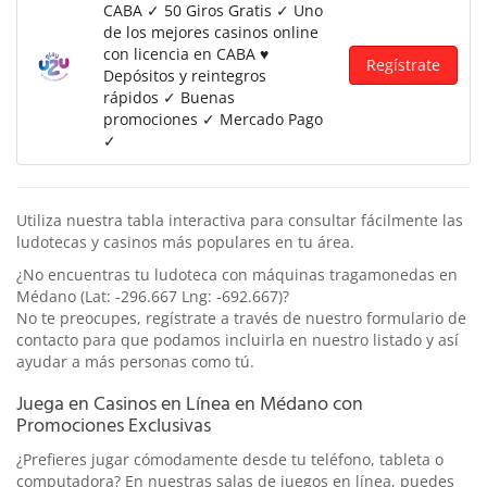
CABA ✓ 50 Giros Gratis ✓ Uno
de los mejores casinos online
con licencia en CABA ♥
Regístrate
Depósitos y reintegros
rápidos ✓ Buenas
promociones ✓ Mercado Pago
✓
Utiliza nuestra tabla interactiva para consultar fácilmente las
ludotecas y casinos más populares en tu área.
¿No encuentras tu ludoteca con máquinas tragamonedas en
Médano (Lat: -296.667 Lng: -692.667)?
No te preocupes, regístrate a través de nuestro formulario de
contacto para que podamos incluirla en nuestro listado y así
ayudar a más personas como tú.
Juega en Casinos en Línea en Médano con
Promociones Exclusivas
¿Prefieres jugar cómodamente desde tu teléfono, tableta o
computadora? En nuestras salas de juegos en línea, puedes