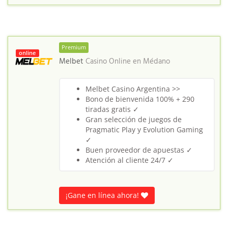
Premium
online
Melbet
Casino Online en
Médano
Melbet Casino Argentina >>
Bono de bienvenida 100% + 290
tiradas gratis ✓
Gran selección de juegos de
Pragmatic Play y Evolution Gaming
✓
Buen proveedor de apuestas ✓
Atención al cliente 24/7 ✓
¡Gane en línea ahora!