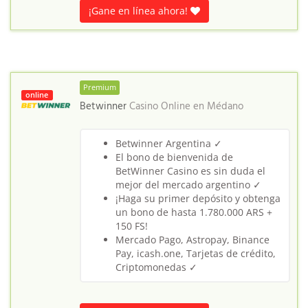
¡Gane en línea ahora!
Premium
online
Betwinner
Casino Online en
Médano
Betwinner Argentina ✓
El bono de bienvenida de
BetWinner Casino es sin duda el
mejor del mercado argentino ✓
¡Haga su primer depósito y obtenga
un bono de hasta 1.780.000 ARS +
150 FS!
Mercado Pago, Astropay, Binance
Pay, icash.one, Tarjetas de crédito,
Criptomonedas ✓