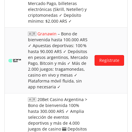
Mercado Pago, billeteras
electrónicas (Skrill, Neteller) y
criptomonedas ✓ Depósito
mínimo: $2.000 ARS ✓
🇦🇷
Granawin
– Bono de
bienvenida hasta 100.000 ARS
✓ Apuestas deportivas: 100 %
hasta 90.000 ARS ✓ Depósitos
en pesos argentinos, Mercado
Regístrate
Pago, Bitcoin y más ✓ Más de
2.000 juegos: tragamonedas,
casino en vivo y mesas ✓
Plataforma móvil fluida, sin
app necesaria ✓
🇦🇷 20Bet Casino Argentina >
Bono de bienvenida 100%
hasta 300.000 ARS ✓ Amplia
selección de eventos
deportivos y más de 4.000
juegos de casino 🎰 Depósitos