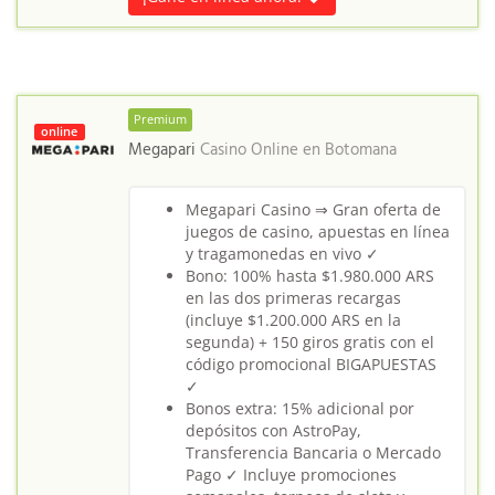
Premium
online
Megapari
Casino Online en
Botomana
Megapari Casino ⇒ Gran oferta de
juegos de casino, apuestas en línea
y tragamonedas en vivo ✓
Bono: 100% hasta $1.980.000 ARS
en las dos primeras recargas
(incluye $1.200.000 ARS en la
segunda) + 150 giros gratis con el
código promocional BIGAPUESTAS
✓
Bonos extra: 15% adicional por
depósitos con AstroPay,
Transferencia Bancaria o Mercado
Pago ✓ Incluye promociones