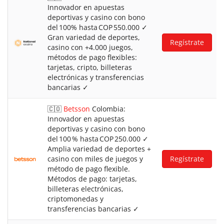
Innovador en apuestas
deportivas y casino con bono
del 100% hasta COP 550.000 ✓
Gran variedad de deportes,
Regístrate
casino con +4.000 juegos,
métodos de pago flexibles:
tarjetas, cripto, billeteras
electrónicas y transferencias
bancarias ✓
🇨🇴
Betsson
Colombia:
Innovador en apuestas
deportivas y casino con bono
del 100 % hasta COP 250.000 ✓
Amplia variedad de deportes +
casino con miles de juegos y
Regístrate
método de pago flexible.
Métodos de pago: tarjetas,
billeteras electrónicas,
criptomonedas y
transferencias bancarias ✓