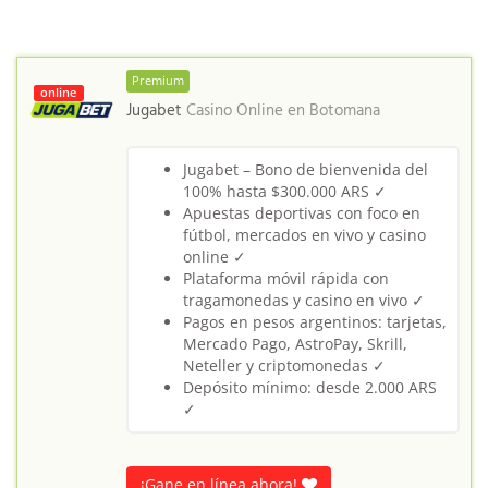
Premium
online
Jugabet
Casino Online en
Botomana
Jugabet – Bono de bienvenida del
100% hasta $300.000 ARS ✓
Apuestas deportivas con foco en
fútbol, mercados en vivo y casino
online ✓
Plataforma móvil rápida con
tragamonedas y casino en vivo ✓
Pagos en pesos argentinos: tarjetas,
Mercado Pago, AstroPay, Skrill,
Neteller y criptomonedas ✓
Depósito mínimo: desde 2.000 ARS
✓
¡Gane en línea ahora!