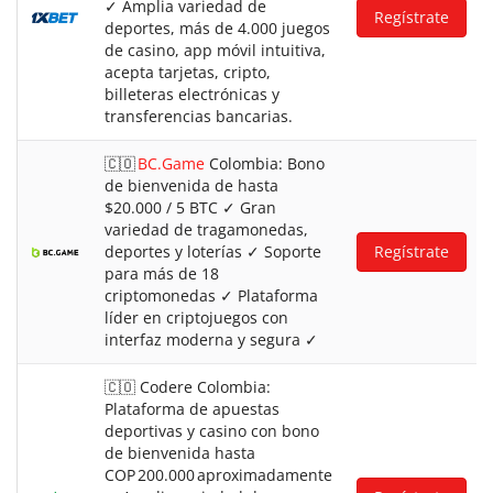
✓ Amplia variedad de
Regístrate
deportes, más de 4.000 juegos
de casino, app móvil intuitiva,
acepta tarjetas, cripto,
billeteras electrónicas y
transferencias bancarias.
🇨🇴
BC.Game
Colombia: Bono
de bienvenida de hasta
$20.000 / 5 BTC ✓ Gran
variedad de tragamonedas,
deportes y loterías ✓ Soporte
Regístrate
para más de 18
criptomonedas ✓ Plataforma
líder en criptojuegos con
interfaz moderna y segura ✓
🇨🇴 Codere Colombia:
Plataforma de apuestas
deportivas y casino con bono
de bienvenida hasta
COP 200.000 aproximadamente