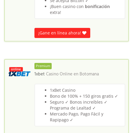
Se acepta Bitcoin ✓
¡Buen casino con
bonificación
extra!
¡Gane en línea ahora!
Premium
online
1xbet
Casino Online en
Botomana
1xBet Casino
Bono de 100% + 150 giros gratis ✓
Seguro ✓ Bonos increíbles ✓
Programa de Lealtad ✓
Mercado Pago, Pago Fácil y
Rapipago ✓