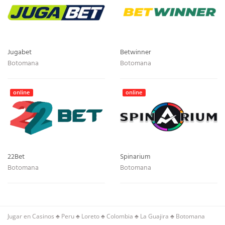
Jugabet
Betwinner
Botomana
Botomana
online
online
22Bet
Spinarium
Botomana
Botomana
Jugar en Casinos
♣
Peru
♣
Loreto
♣
Colombia
♣
La Guajira
♣
Botomana