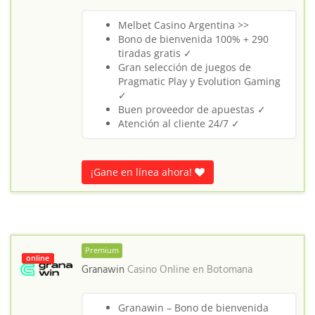
Melbet Casino Argentina >>
Bono de bienvenida 100% + 290
tiradas gratis ✓
Gran selección de juegos de
Pragmatic Play y Evolution Gaming
✓
Buen proveedor de apuestas ✓
Atención al cliente 24/7 ✓
¡Gane en línea ahora!
Premium
online
Granawin
Casino Online en
Botomana
Granawin – Bono de bienvenida