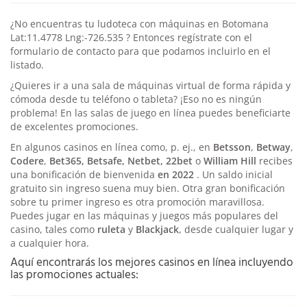
¿No encuentras tu ludoteca con máquinas en Botomana
Lat:11.4778 Lng:-726.535 ? Entonces regístrate con el
formulario de contacto para que podamos incluirlo en el
listado.
¿Quieres ir a una sala de máquinas virtual de forma rápida y
cómoda desde tu teléfono o tableta? ¡Eso no es ningún
problema! En las salas de juego en línea puedes beneficiarte
de excelentes promociones.
En algunos casinos en línea como, p. ej., en
Betsson
,
Betway
,
Codere
,
Bet365, Betsafe, Netbet, 22bet
o
William
Hill
recibes
una bonificación de bienvenida
en 2022
. Un saldo inicial
gratuito sin ingreso suena muy bien. Otra gran bonificación
sobre tu primer ingreso es otra promoción maravillosa.
Puedes jugar en las máquinas y juegos más populares del
casino, tales como
ruleta
y
Blackjack
, desde cualquier lugar y
a cualquier hora.
Aquí encontrarás los mejores casinos en línea incluyendo
las promociones actuales: