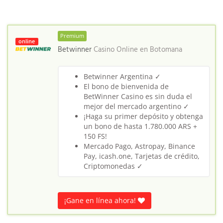
Premium
online
Betwinner
Casino Online en
Botomana
Betwinner Argentina ✓
El bono de bienvenida de
BetWinner Casino es sin duda el
mejor del mercado argentino ✓
¡Haga su primer depósito y obtenga
un bono de hasta 1.780.000 ARS +
150 FS!
Mercado Pago, Astropay, Binance
Pay, icash.one, Tarjetas de crédito,
Criptomonedas ✓
¡Gane en línea ahora!