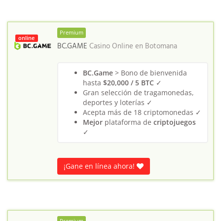
Premium
online
BC.GAME
Casino Online en
Botomana
BC.Game
> Bono de bienvenida
hasta
$20,000 / 5 BTC
✓
Gran selección de tragamonedas,
deportes y loterías ✓
Acepta más de 18 criptomonedas ✓
Mejor
plataforma de
criptojuegos
✓
¡Gane en línea ahora!