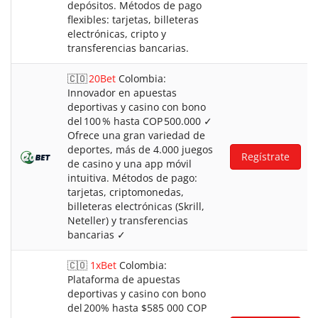
depósitos. Métodos de pago
flexibles: tarjetas, billeteras
electrónicas, cripto y
transferencias bancarias.
🇨🇴
20Bet
Colombia:
Innovador en apuestas
deportivas y casino con bono
del 100 % hasta COP 500.000 ✓
Ofrece una gran variedad de
deportes, más de 4.000 juegos
Regístrate
de casino y una app móvil
intuitiva. Métodos de pago:
tarjetas, criptomonedas,
billeteras electrónicas (Skrill,
Neteller) y transferencias
bancarias ✓
🇨🇴
1xBet
Colombia:
Plataforma de apuestas
deportivas y casino con bono
del 200% hasta $585 000 COP