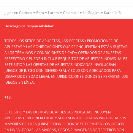
Jugar en Casinos
♣
Peru
♣
Loreto
♣
Colombia
♣
La Guajira
♣
Karasúa B
Descargo de responsabilidad:
TODOS LOS SITIOS DE APUESTAS, LAS OFERTAS / PROMOCIONES DE
APUESTAS Y LAS BONIFICACIONES QUE SE ENCUENTRAN ESTÁN SUJETAS
A LOS TÉRMINOS Y CONDICIONES DE CADA OPERADOR DE APUESTAS
RESPECTIVO Y PUEDEN INCLUIR REQUISITOS DE APUESTAS INDIVIDUALES.
ESTE SITIO Y LAS OFERTAS DE APUESTAS INDICADAS INVOLUCRAN
JUEGOS DE JUEGO CON DINERO REAL Y SOLO SON ADECUADOS PARA
USUARIOS DE EDAD LEGAL EN JURISDICCIONES DONDE SE PERMITEN LOS
JUEGOS EN LÍNEA.
+18:
ESTE SITIO Y LAS OFERTAS DE APUESTAS INDICADAS INCLUYEN
APUESTAS CON DINERO REAL Y SOLO SON ADECUADAS PARA USUARIOS
MAYORES DE 18 EN JURISDICCIONES DONDE SE PERMITEN LOS JUEGOS
EN LÍNEA. TODAS LAS MARCAS, LOGOS E IMÁGENES DE TERCEROS SON