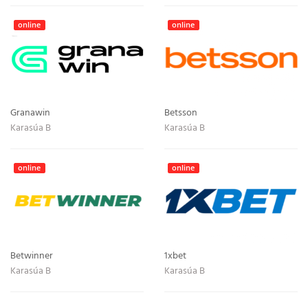
online
online
Granawin
Betsson
Karasúa B
Karasúa B
online
online
Betwinner
1xbet
Karasúa B
Karasúa B