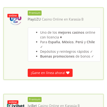
Premium
online
PlayUZU
Casino Online en
Karasúa B
Uno de los
mejores casinos
online
con licencia ♥
Para
España
,
México
,
Perú
y
Chile
✓
Depósitos y reintegros rápidos ✓
Buenas promociones
de bonos ✓
¡Gane en línea ahora!
Premium
online
IviBet
Casino Online en
Karasúa B