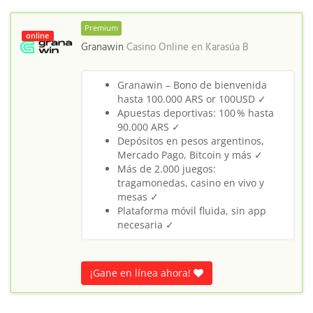
Premium
online
Granawin
Casino Online en
Karasúa B
Granawin – Bono de bienvenida
hasta 100.000 ARS or 100USD ✓
Apuestas deportivas: 100 % hasta
90.000 ARS ✓
Depósitos en pesos argentinos,
Mercado Pago, Bitcoin y más ✓
Más de 2.000 juegos:
tragamonedas, casino en vivo y
mesas ✓
Plataforma móvil fluida, sin app
necesaria ✓
¡Gane en línea ahora!