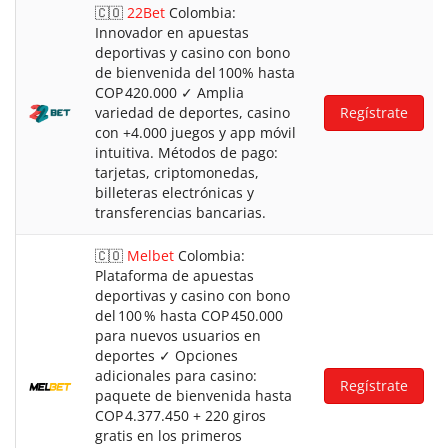
🇨🇴
22Bet
Colombia:
Innovador en apuestas
deportivas y casino con bono
de bienvenida del 100% hasta
COP 420.000 ✓ Amplia
variedad de deportes, casino
Regístrate
con +4.000 juegos y app móvil
intuitiva. Métodos de pago:
tarjetas, criptomonedas,
billeteras electrónicas y
transferencias bancarias.
🇨🇴
Melbet
Colombia:
Plataforma de apuestas
deportivas y casino con bono
del 100 % hasta COP 450.000
para nuevos usuarios en
deportes ✓ Opciones
adicionales para casino:
Regístrate
paquete de bienvenida hasta
COP 4.377.450 + 220 giros
gratis en los primeros