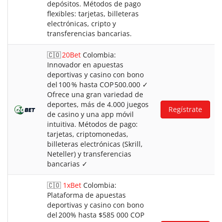
depósitos. Métodos de pago
flexibles: tarjetas, billeteras
electrónicas, cripto y
transferencias bancarias.
🇨🇴
20Bet
Colombia:
Innovador en apuestas
deportivas y casino con bono
del 100 % hasta COP 500.000 ✓
Ofrece una gran variedad de
deportes, más de 4.000 juegos
Regístrate
de casino y una app móvil
intuitiva. Métodos de pago:
tarjetas, criptomonedas,
billeteras electrónicas (Skrill,
Neteller) y transferencias
bancarias ✓
🇨🇴
1xBet
Colombia:
Plataforma de apuestas
deportivas y casino con bono
del 200% hasta $585 000 COP