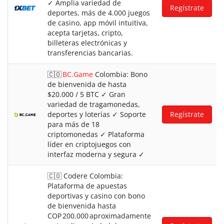
✓ Amplia variedad de
Regístrate
deportes, más de 4.000 juegos
de casino, app móvil intuitiva,
acepta tarjetas, cripto,
billeteras electrónicas y
transferencias bancarias.
🇨🇴
BC.Game
Colombia: Bono
de bienvenida de hasta
$20.000 / 5 BTC ✓ Gran
variedad de tragamonedas,
deportes y loterías ✓ Soporte
Regístrate
para más de 18
criptomonedas ✓ Plataforma
líder en criptojuegos con
interfaz moderna y segura ✓
🇨🇴 Codere Colombia:
Plataforma de apuestas
deportivas y casino con bono
de bienvenida hasta
COP 200.000 aproximadamente