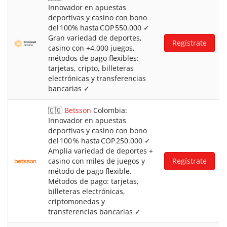
Innovador en apuestas
deportivas y casino con bono
del 100% hasta COP 550.000 ✓
Gran variedad de deportes,
Regístrate
casino con +4.000 juegos,
métodos de pago flexibles:
tarjetas, cripto, billeteras
electrónicas y transferencias
bancarias ✓
🇨🇴
Betsson
Colombia:
Innovador en apuestas
deportivas y casino con bono
del 100 % hasta COP 250.000 ✓
Amplia variedad de deportes +
casino con miles de juegos y
Regístrate
método de pago flexible.
Métodos de pago: tarjetas,
billeteras electrónicas,
criptomonedas y
transferencias bancarias ✓