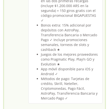
en las dos primeras recargas
(incluye $1.200.000 ARS en la
segunda) + 150 giros gratis con el
código promocional BIGAPUESTAS
✓
Bonos extra: 15% adicional por
depósitos con AstroPay,
Transferencia Bancaria o Mercado
Pago ✓ Incluye promociones
semanales, torneos de slots y
cashback ★
Juegos de los mejores proveedores
como Pragmatic Play, Play’n GO y
Evolution ★
App móvil disponible para iOS y
Android ✓
Métodos de pago: Tarjetas de
crédito, Skrill, Neteller,
Criptomonedas, Pago Fácil,
AstroPay, Transferencia Bancaria y
Mercado Pago ✓