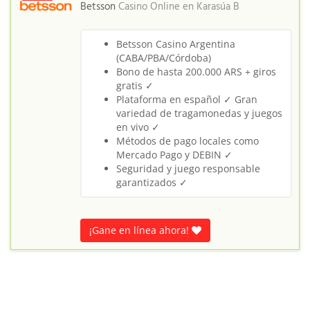
Betsson
Casino Online en
Karasúa B
Betsson Casino Argentina
(CABA/PBA/Córdoba)
Bono de hasta 200.000 ARS + giros
gratis ✓
Plataforma en español ✓ Gran
variedad de tragamonedas y juegos
en vivo ✓
Métodos de pago locales como
Mercado Pago y DEBIN ✓
Seguridad y juego responsable
garantizados ✓
¡Gane en línea ahora!