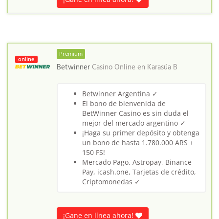
Premium
online
Betwinner
Casino Online en
Karasúa B
Betwinner Argentina ✓
El bono de bienvenida de
BetWinner Casino es sin duda el
mejor del mercado argentino ✓
¡Haga su primer depósito y obtenga
un bono de hasta 1.780.000 ARS +
150 FS!
Mercado Pago, Astropay, Binance
Pay, icash.one, Tarjetas de crédito,
Criptomonedas ✓
¡Gane en línea ahora!