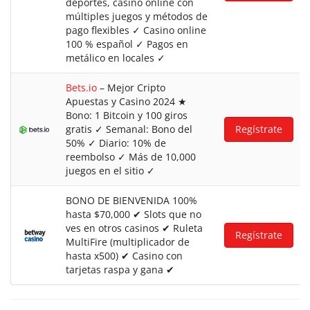
deportes, casino online con
múltiples juegos y métodos de
pago flexibles ✓ Casino online
100 % español ✓ Pagos en
metálico en locales ✓
Bets.io
– Mejor Cripto
Apuestas y Casino 2024 ★
Bono: 1 Bitcoin y 100 giros
gratis ✓ Semanal: Bono del
Regístrate
50% ✓ Diario: 10% de
reembolso ✓ Más de 10,000
juegos en el sitio ✓
BONO DE BIENVENIDA 100%
hasta $70,000 ✔ Slots que no
ves en otros casinos ✔ Ruleta
Regístrate
MultiFire (multiplicador de
hasta x500) ✔ Casino con
tarjetas raspa y gana ✔