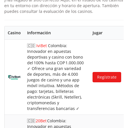
en tu entorno con dirección y horario de apertura. También
puedes consultar la evaluación de los casinos.
Casino
Información
Jugar
🇨🇴
IviBet
Colombia:
Innovador en apuestas
deportivas y casino con bono
del 100% hasta COP 1.000.000
✓ Ofrece una gran variedad
de deportes, más de 4.000
Regístrate
juegos de casino y una app
móvil intuitiva. Métodos de
pago: tarjetas, billeteras
electrónicas (Skrill, Neteller),
criptomonedas y
transferencias bancarias ✓
🇨🇴
20Bet
Colombia:
Innovador en apuestas