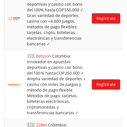
deportivas y casino con bono
del 100% hasta COP 550.000 ✓
Gran variedad de deportes,
Regístrate
casino con +4.000 juegos,
métodos de pago flexibles:
tarjetas, cripto, billeteras
electrónicas y transferencias
bancarias ✓
🇨🇴
Betsson
Colombia:
Innovador en apuestas
deportivas y casino con bono
del 100 % hasta COP 250.000 ✓
Amplia variedad de deportes +
casino con miles de juegos y
Regístrate
método de pago flexible.
Métodos de pago: tarjetas,
billeteras electrónicas,
criptomonedas y
transferencias bancarias ✓
🇨🇴
22Bet
Colombia: