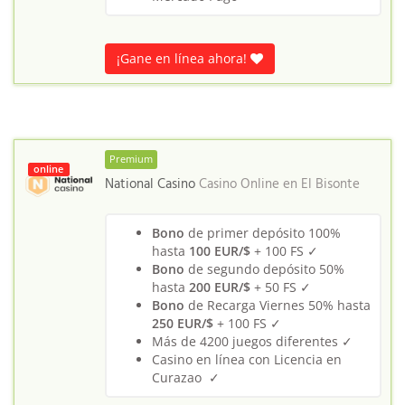
¡Gane en línea ahora!
Premium
online
National Casino
Casino Online en
El Bisonte
Bono
de primer depósito 100%
hasta
100 EUR/$
+ 100 FS ✓
Bono
de segundo depósito 50%
hasta
200 EUR/$
+ 50 FS ✓
Bono
de Recarga Viernes 50% hasta
250 EUR/$
+ 100 FS ✓
Más de 4200 juegos diferentes ✓
Casino en línea con Licencia en
Curazao ✓