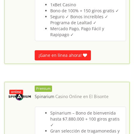
1xBet Casino
Bono de 100% + 150 giros gratis ✓
Seguro ✓ Bonos increíbles ✓
Programa de Lealtad ✓
Mercado Pago, Pago Fácil y
Rapipago ✓
¡Gane en línea ahora!
Premium
online
Spinarium
Casino Online en
El Bisonte
Spinarium – Bono de bienvenida
hasta $7.880.000 + 100 giros gratis
✓
Gran selección de tragamonedas y