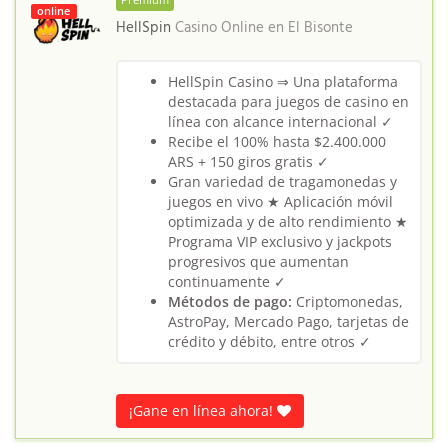
Premium
online
HellSpin
Casino Online en
El Bisonte
HellSpin Casino ⇒ Una plataforma
destacada para juegos de casino en
línea con alcance internacional ✓
Recibe el 100% hasta $2.400.000
ARS + 150 giros gratis ✓
Gran variedad de tragamonedas y
juegos en vivo ★ Aplicación móvil
optimizada y de alto rendimiento ★
Programa VIP exclusivo y jackpots
progresivos que aumentan
continuamente ✓
Métodos de pago:
Criptomonedas,
AstroPay, Mercado Pago, tarjetas de
crédito y débito, entre otros ✓
¡Gane en línea ahora!