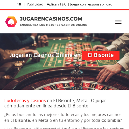
Skip
18+ | Publicidad | Aplican T&C | Juega con responsabilidad
to
main
content
Toggl
navig
Jugar en Casinos Online en
El Bisonte
Ludotecas y casinos
en El Bisonte, Meta– O jugar
cómodamente en línea desde El Bisonte
¿Estás buscando las mejores ludotecas y los mejores casinos
en
El Bisonte
, en
Meta
o en tu entorno
y por toda
Colombia
?
¡Has llegado al sitio correcto! Aquí, en el listado de los casinos