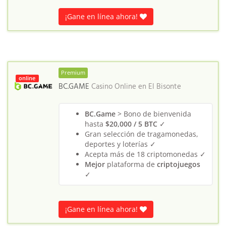
¡Gane en línea ahora!
Premium
online
BC.GAME
Casino Online en
El Bisonte
BC.Game
> Bono de bienvenida
hasta
$20,000 / 5 BTC
✓
Gran selección de tragamonedas,
deportes y loterías ✓
Acepta más de 18 criptomonedas ✓
Mejor
plataforma de
criptojuegos
✓
¡Gane en línea ahora!