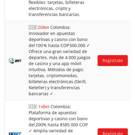
flexibles: tarjetas, billeteras
electrónicas, cripto y
transferencias bancarias.
🇨🇴
20Bet
Colombia:
Innovador en apuestas
deportivas y casino con bono
del 100 % hasta COP 500.000 ✓
Ofrece una gran variedad de
deportes, más de 4.000 juegos
Regístrate
de casino y una app móvil
intuitiva. Métodos de pago:
tarjetas, criptomonedas,
billeteras electrónicas (Skrill,
Neteller) y transferencias
bancarias ✓
🇨🇴
1xBet
Colombia:
Plataforma de apuestas
deportivas y casino con bono
del 200% hasta $585 000 COP
✓ Amplia variedad de
Regístrate