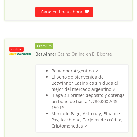
¡Gane en línea ahora!
Premium
online
Betwinner
Casino Online en
El Bisonte
Betwinner Argentina ✓
El bono de bienvenida de
BetWinner Casino es sin duda el
mejor del mercado argentino ✓
¡Haga su primer depósito y obtenga
un bono de hasta 1.780.000 ARS +
150 FS!
Mercado Pago, Astropay, Binance
Pay, icash.one, Tarjetas de crédito,
Criptomonedas ✓