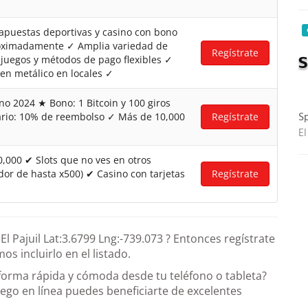
apuestas deportivas y casino con bono
roximadamente ✓ Amplia variedad de
Regístrate
 juegos y métodos de pago flexibles ✓
en metálico en locales ✓
no 2024 ★ Bono: 1 Bitcoin y 100 giros
S
ario: 10% de reembolso ✓ Más de 10,000
Regístrate
El
000 ✔ Slots que no ves en otros
ador de hasta x500) ✔ Casino con tarjetas
Regístrate
 Pajuil Lat:3.6799 Lng:-739.073 ? Entonces regístrate
s incluirlo en el listado.
 forma rápida y cómoda desde tu teléfono o tableta?
uego en línea puedes beneficiarte de excelentes