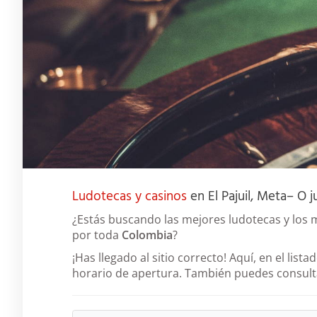
Ludotecas y casinos
en El Pajuil, Meta– O 
¿Estás buscando las mejores ludotecas y los 
por toda
Colombia
?
¡Has llegado al sitio correcto! Aquí, en el list
horario de apertura. También puedes consulta