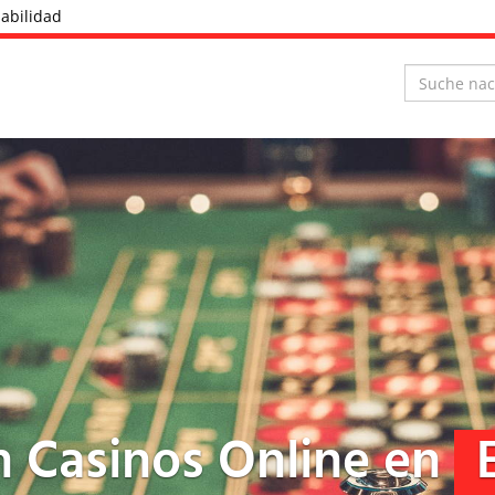
sabilidad
n Casinos Online en