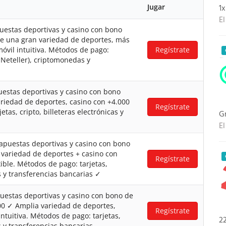
Jugar
1
El
estas deportivas y casino con bono
ce una gran variedad de deportes, más
óvil intuitiva. Métodos de pago:
Regístrate
l, Neteller), criptomonedas y
estas deportivas y casino con bono
riedad de deportes, casino con +4.000
Regístrate
etas, cripto, billeteras electrónicas y
G
El
apuestas deportivas y casino con bono
 variedad de deportes + casino con
Regístrate
ible. Métodos de pago: tarjetas,
s y transferencias bancarias ✓
uestas deportivas y casino con bono de
00 ✓ Amplia variedad de deportes,
Regístrate
ntuitiva. Métodos de pago: tarjetas,
2
s y transferencias bancarias.