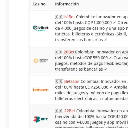
Casino
Información
🇨🇴
IviBet
Colombia: Innovador en apu
del 100% hasta COP 1.000.000 ✓ Ofre
de 4.000 juegos de casino y una app m
tarjetas, billeteras electrónicas (Skril
transferencias bancarias ✓
🇨🇴
20Bet
Colombia: Innovador en apu
del 100% hasta COP 550.000 ✓ Gran va
juegos, métodos de pago flexibles: tarj
transferencias bancarias ✓
🇨🇴
Betsson
Colombia: Innovador en 
del 100 % hasta COP 250.000 ✓ Amplia
miles de juegos y método de pago flex
billeteras electrónicas, criptomoneda
🇨🇴
22Bet
Colombia: Innovador en ap
bienvenida del 100% hasta COP 420.0
casino con +4.000 juegos y app móvil i
criptomonedas, billeteras electrónica