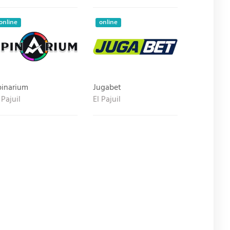
online
online
pinarium
Jugabet
 Pajuil
El Pajuil