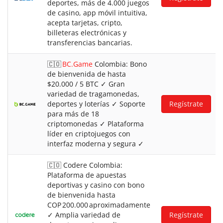
deportes, más de 4.000 juegos
de casino, app móvil intuitiva,
acepta tarjetas, cripto,
billeteras electrónicas y
transferencias bancarias.
🇨🇴
BC.Game
Colombia: Bono
de bienvenida de hasta
$20.000 / 5 BTC ✓ Gran
variedad de tragamonedas,
deportes y loterías ✓ Soporte
Regístrate
para más de 18
criptomonedas ✓ Plataforma
líder en criptojuegos con
interfaz moderna y segura ✓
🇨🇴 Codere Colombia:
Plataforma de apuestas
deportivas y casino con bono
de bienvenida hasta
COP 200.000 aproximadamente
✓ Amplia variedad de
Regístrate