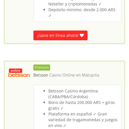
Neteller y criptomonedas ✓
Depósito mínimo: desde 2.000 ARS
✓
¡Gane en línea ahora!
Premium
online
Betsson
Casino Online en
Matupita
Betsson Casino Argentina
(CABA/PBA/Córdoba)
Bono de hasta 200.000 ARS + giros
gratis ✓
Plataforma en español ✓ Gran
variedad de tragamonedas y juegos
en vivo ✓