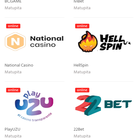
BC.GAME
IviBet
Matupita
Matupita
online
online
National Casino
HellSpin
Matupita
Matupita
online
online
PlayUZU
22Bet
Matupita
Matupita