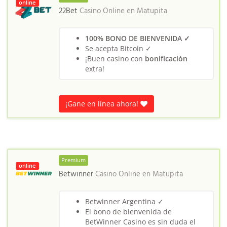
online
22Bet
Casino Online en
Matupita
100% BONO DE BIENVENIDA ✓
Se acepta Bitcoin ✓
¡Buen casino con
bonificación
extra!
¡Gane en línea ahora!
Premium
online
Betwinner
Casino Online en
Matupita
Betwinner Argentina ✓
El bono de bienvenida de
BetWinner Casino es sin duda el