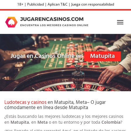
Skip
18+ | Publicidad | Aplican T&C | Juega con responsabilidad
to
main
content
Toggl
navig
Jugar en Casinos Online en
Matupita
Ludotecas y casinos
en Matupita, Meta– O jugar
cómodamente en línea desde Matupita
¿Estás buscando las mejores ludotecas y los mejores casinos
en
Matupita
, en
Meta
o en tu entorno
y por toda
Colombia
?
¡Has llegado al sitio correcto! Aquí, en el listado de los casinos