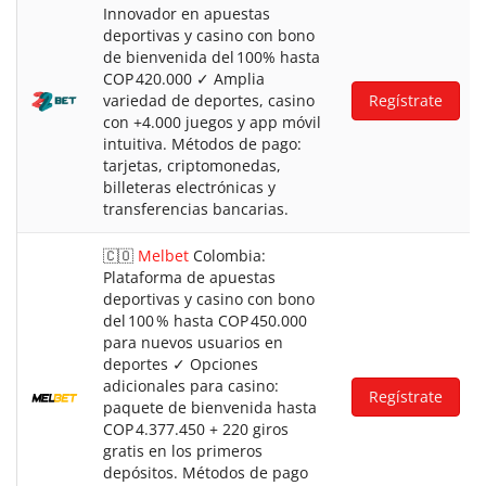
Innovador en apuestas
deportivas y casino con bono
de bienvenida del 100% hasta
COP 420.000 ✓ Amplia
variedad de deportes, casino
Regístrate
con +4.000 juegos y app móvil
intuitiva. Métodos de pago:
tarjetas, criptomonedas,
billeteras electrónicas y
transferencias bancarias.
🇨🇴
Melbet
Colombia:
Plataforma de apuestas
deportivas y casino con bono
del 100 % hasta COP 450.000
para nuevos usuarios en
deportes ✓ Opciones
adicionales para casino:
Regístrate
paquete de bienvenida hasta
COP 4.377.450 + 220 giros
gratis en los primeros
depósitos. Métodos de pago