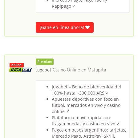
Rapipago ✓
¡Gane en línea ahora!
Premium
online
Jugabet
Casino Online en
Matupita
Jugabet – Bono de bienvenida del
100% hasta $300.000 ARS ✓
Apuestas deportivas con foco en
fútbol, mercados en vivo y casino
online ✓
Plataforma móvil rápida con
tragamonedas y casino en vivo ✓
Pagos en pesos argentinos: tarjetas,
Mercado Pago, AstroPay, Skrill,