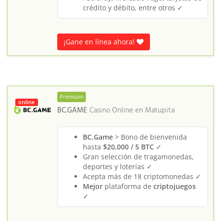
crédito y débito, entre otros ✓
¡Gane en línea ahora!
Premium
online
BC.GAME
Casino Online en
Matupita
BC.Game
> Bono de bienvenida
hasta
$20,000 / 5 BTC
✓
Gran selección de tragamonedas,
deportes y loterías ✓
Acepta más de 18 criptomonedas ✓
Mejor
plataforma de
criptojuegos
✓