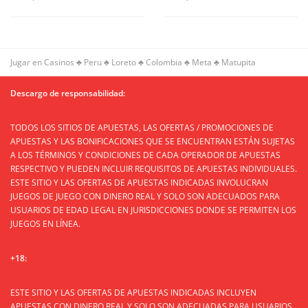
Jugar en Casinos
♣
Peru
♣
Loreto
♣
Colombia
♣
Meta
♣
Matupita
Descargo de responsabilidad:
TODOS LOS SITIOS DE APUESTAS, LAS OFERTAS / PROMOCIONES DE
APUESTAS Y LAS BONIFICACIONES QUE SE ENCUENTRAN ESTÁN SUJETAS
A LOS TÉRMINOS Y CONDICIONES DE CADA OPERADOR DE APUESTAS
RESPECTIVO Y PUEDEN INCLUIR REQUISITOS DE APUESTAS INDIVIDUALES.
ESTE SITIO Y LAS OFERTAS DE APUESTAS INDICADAS INVOLUCRAN
JUEGOS DE JUEGO CON DINERO REAL Y SOLO SON ADECUADOS PARA
USUARIOS DE EDAD LEGAL EN JURISDICCIONES DONDE SE PERMITEN LOS
JUEGOS EN LÍNEA.
+18:
ESTE SITIO Y LAS OFERTAS DE APUESTAS INDICADAS INCLUYEN
APUESTAS CON DINERO REAL Y SOLO SON ADECUADAS PARA USUARIOS