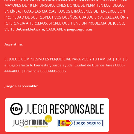
MAYORES DE 18 EN JURISDICCIONES DONDE SE PERMITEN LOS JUEGOS
EN LÍNEA. TODAS LAS MARCAS, LOGOS E IMÁGENES DE TERCEROS SON
PROPIEDAD DE SUS RESPECTIVOS DUEÑOS. CUALQUIER VISUALIZACIÓN Y
REFERENCIA A TERCEROS. SI CREE QUE TIENE UN PROBLEMA DE JUEGO,
VISITE BeGambleAware, GAMCARE o juegoseguro.es
Argentina:
EL JUEGO COMPULSIVO ES PERJUDICIAL PARA VOS Y TU FAMILIA | 18+ | Si
el juego afecta tu bienestar, busca ayuda: Ciudad de Buenos Aires 0800-
444-4000 | Provincia 0800-666-6006.
Juego Responsable: