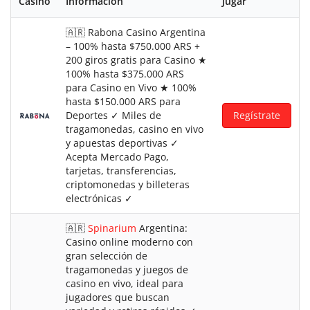
Casino
Información
Jugar
🇦🇷 Rabona Casino Argentina
– 100% hasta $750.000 ARS +
200 giros gratis para Casino ★
100% hasta $375.000 ARS
para Casino en Vivo ★ 100%
hasta $150.000 ARS para
Deportes ✓ Miles de
Regístrate
tragamonedas, casino en vivo
y apuestas deportivas ✓
Acepta Mercado Pago,
tarjetas, transferencias,
criptomonedas y billeteras
electrónicas ✓
🇦🇷
Spinarium
Argentina:
Casino online moderno con
gran selección de
tragamonedas y juegos de
casino en vivo, ideal para
jugadores que buscan