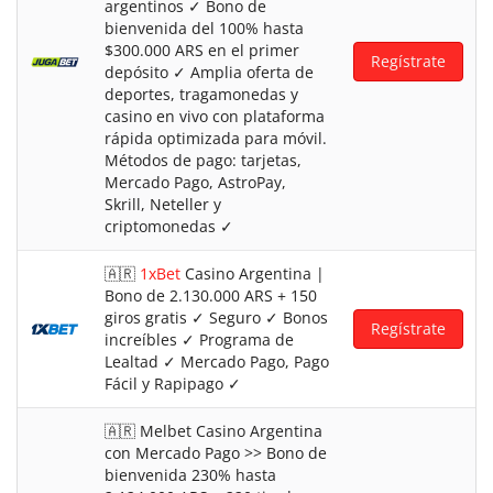
argentinos ✓ Bono de
bienvenida del 100% hasta
$300.000 ARS en el primer
Regístrate
depósito ✓ Amplia oferta de
deportes, tragamonedas y
casino en vivo con plataforma
rápida optimizada para móvil.
Métodos de pago: tarjetas,
Mercado Pago, AstroPay,
Skrill, Neteller y
criptomonedas ✓
🇦🇷
1xBet
Casino Argentina |
Bono de 2.130.000 ARS + 150
giros gratis ✓ Seguro ✓ Bonos
Regístrate
increíbles ✓ Programa de
Lealtad ✓ Mercado Pago, Pago
Fácil y Rapipago ✓
🇦🇷 Melbet Casino Argentina
con Mercado Pago >> Bono de
bienvenida 230% hasta