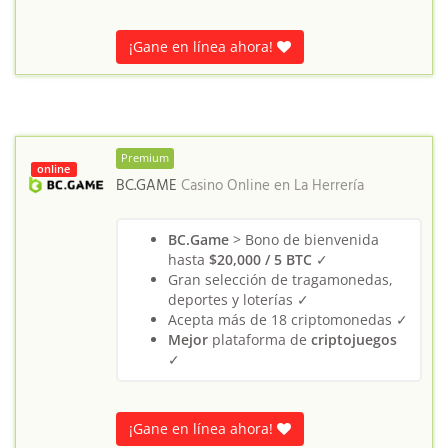
¡Gane en línea ahora!
Premium
online
BC.GAME
Casino Online en
La Herrería
BC.Game
> Bono de bienvenida
hasta
$20,000 / 5 BTC
✓
Gran selección de tragamonedas,
deportes y loterías ✓
Acepta más de 18 criptomonedas ✓
Mejor
plataforma de
criptojuegos
✓
¡Gane en línea ahora!