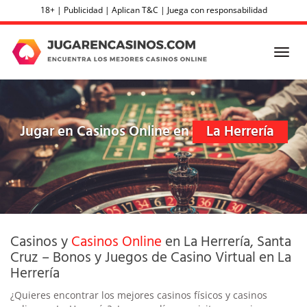
Skip
18+ | Publicidad | Aplican T&C | Juega con responsabilidad
to
main
content
Toggl
navig
Jugar en Casinos Online en
La Herrería
Casinos y
Casinos Online
en La Herrería, Santa
Cruz – Bonos y Juegos de Casino Virtual en La
Herrería
¿Quieres encontrar los mejores casinos físicos y casinos