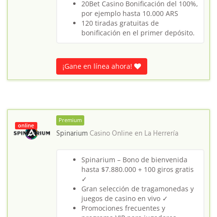
20Bet Casino Bonificación del 100%,
por ejemplo hasta 10.000 ARS
120 tiradas gratuitas de
bonificación en el primer depósito.
¡Gane en línea ahora!
Premium
online
Spinarium
Casino Online en
La Herrería
Spinarium – Bono de bienvenida
hasta $7.880.000 + 100 giros gratis
✓
Gran selección de tragamonedas y
juegos de casino en vivo ✓
Promociones frecuentes y