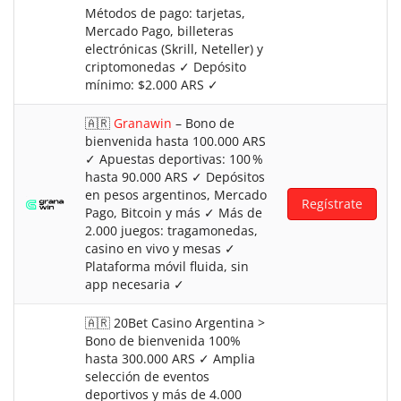
Métodos de pago: tarjetas,
Mercado Pago, billeteras
electrónicas (Skrill, Neteller) y
criptomonedas ✓ Depósito
mínimo: $2.000 ARS ✓
🇦🇷
Granawin
– Bono de
bienvenida hasta 100.000 ARS
✓ Apuestas deportivas: 100 %
hasta 90.000 ARS ✓ Depósitos
en pesos argentinos, Mercado
Regístrate
Pago, Bitcoin y más ✓ Más de
2.000 juegos: tragamonedas,
casino en vivo y mesas ✓
Plataforma móvil fluida, sin
app necesaria ✓
🇦🇷 20Bet Casino Argentina >
Bono de bienvenida 100%
hasta 300.000 ARS ✓ Amplia
selección de eventos
deportivos y más de 4.000