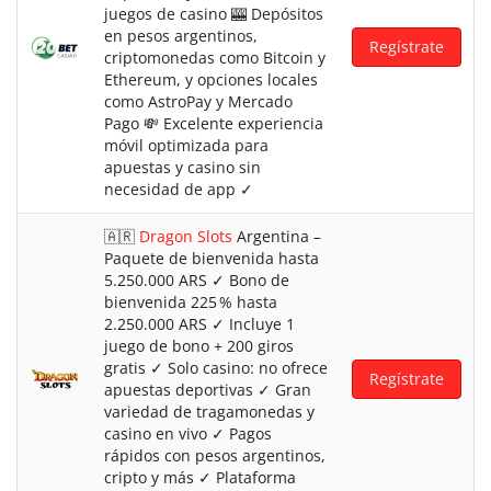
juegos de casino 🎰 Depósitos
en pesos argentinos,
Regístrate
criptomonedas como Bitcoin y
Ethereum, y opciones locales
como AstroPay y Mercado
Pago 💸 Excelente experiencia
móvil optimizada para
apuestas y casino sin
necesidad de app ✓
🇦🇷
Dragon Slots
Argentina –
Paquete de bienvenida hasta
5.250.000 ARS ✓ Bono de
bienvenida 225 % hasta
2.250.000 ARS ✓ Incluye 1
juego de bono + 200 giros
gratis ✓ Solo casino: no ofrece
Regístrate
apuestas deportivas ✓ Gran
variedad de tragamonedas y
casino en vivo ✓ Pagos
rápidos con pesos argentinos,
cripto y más ✓ Plataforma