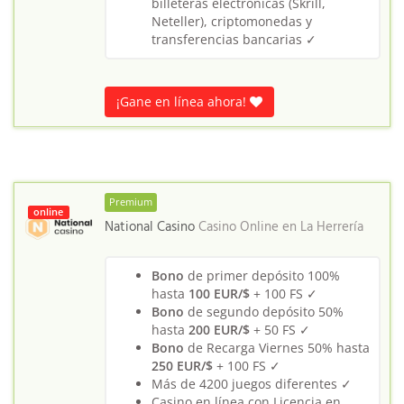
billeteras electrónicas (Skrill,
Neteller), criptomonedas y
transferencias bancarias ✓
¡Gane en línea ahora!
Premium
online
National Casino
Casino Online en
La Herrería
Bono
de primer depósito 100%
hasta
100 EUR/$
+ 100 FS ✓
Bono
de segundo depósito 50%
hasta
200 EUR/$
+ 50 FS ✓
Bono
de Recarga Viernes 50% hasta
250 EUR/$
+ 100 FS ✓
Más de 4200 juegos diferentes ✓
Casino en línea con Licencia en