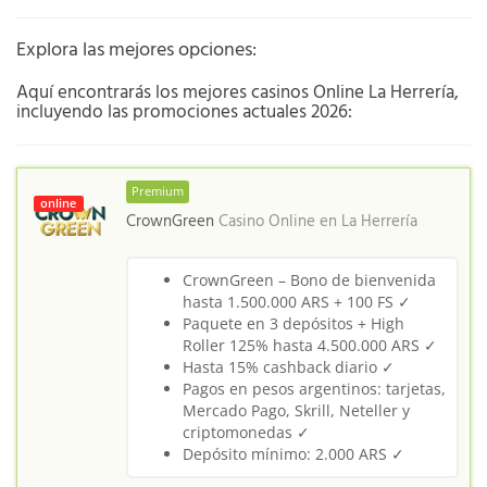
Explora las mejores opciones:
Aquí encontrarás los mejores casinos Online La Herrería,
incluyendo las promociones actuales 2026:
Premium
online
CrownGreen
Casino Online en
La Herrería
CrownGreen – Bono de bienvenida
hasta 1.500.000 ARS + 100 FS ✓
Paquete en 3 depósitos + High
Roller 125% hasta 4.500.000 ARS ✓
Hasta 15% cashback diario ✓
Pagos en pesos argentinos: tarjetas,
Mercado Pago, Skrill, Neteller y
criptomonedas ✓
Depósito mínimo: 2.000 ARS ✓