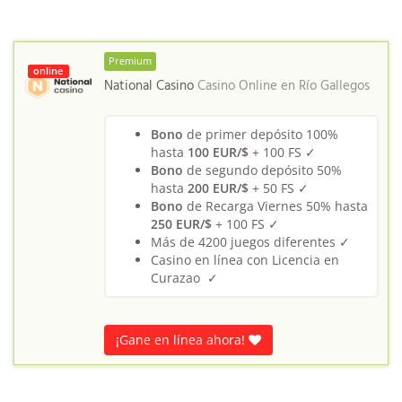
Premium
online
National Casino
Casino Online en
Río Gallegos
Bono
de primer depósito 100%
hasta
100 EUR/$
+ 100 FS ✓
Bono
de segundo depósito 50%
hasta
200 EUR/$
+ 50 FS ✓
Bono
de Recarga Viernes 50% hasta
250 EUR/$
+ 100 FS ✓
Más de 4200 juegos diferentes ✓
Casino en línea con Licencia en
Curazao ✓
¡Gane en línea ahora!