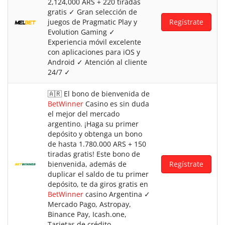
2,124,000 ARS + 220 tiradas
gratis ✓ Gran selección de
juegos de Pragmatic Play y
Regístrate
Evolution Gaming ✓
Experiencia móvil excelente
con aplicaciones para iOS y
Android ✓ Atención al cliente
24/7 ✓
🇦🇷 El bono de bienvenida de
BetWinner
Casino es sin duda
el mejor del mercado
argentino. ¡Haga su primer
depósito y obtenga un bono
de hasta 1.780.000 ARS + 150
tiradas gratis! Este bono de
bienvenida, además de
Regístrate
duplicar el saldo de tu primer
depósito, te da giros gratis en
BetWinner
casino Argentina ✓
Mercado Pago, Astropay,
Binance Pay, Icash.one,
Tarjetas de crédito,