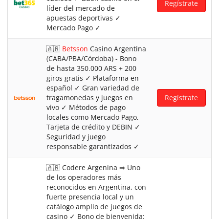
Regístrate
líder del mercado de
apuestas deportivas ✓
Mercado Pago ✓
🇦🇷
Betsson
Casino Argentina
(CABA/PBA/Córdoba) - Bono
de hasta 350.000 ARS + 200
giros gratis ✓ Plataforma en
español ✓ Gran variedad de
tragamonedas y juegos en
Regístrate
vivo ✓ Métodos de pago
locales como Mercado Pago,
Tarjeta de crédito y DEBIN ✓
Seguridad y juego
responsable garantizados ✓
🇦🇷 Codere Argenina ⇒ Uno
de los operadores más
reconocidos en Argentina, con
fuerte presencia local y un
catálogo amplio de juegos de
casino ✓ Bono de bienvenida: