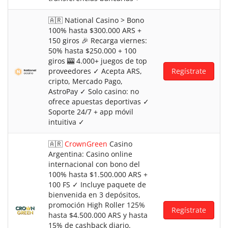
🇦🇷 National Casino > Bono
100% hasta $300.000 ARS +
150 giros 🎉 Recarga viernes:
50% hasta $250.000 + 100
giros 🎰 4.000+ juegos de top
proveedores ✓ Acepta ARS,
Regístrate
cripto, Mercado Pago,
AstroPay ✓ Solo casino: no
ofrece apuestas deportivas ✓
Soporte 24/7 + app móvil
intuitiva ✓
🇦🇷
CrownGreen
Casino
Argentina: Casino online
internacional con bono del
100% hasta $1.500.000 ARS +
100 FS ✓ Incluye paquete de
bienvenida en 3 depósitos,
promoción High Roller 125%
Regístrate
hasta $4.500.000 ARS y hasta
15% de cashback diario.