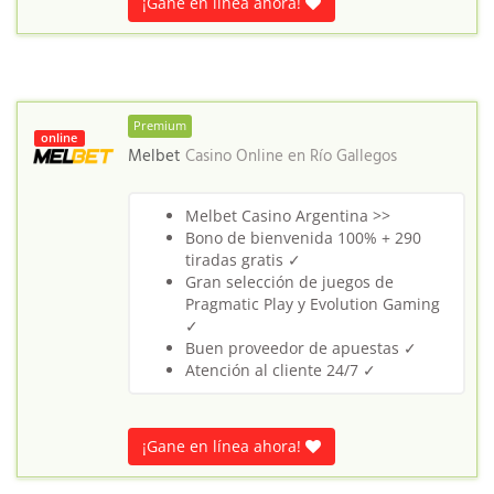
¡Gane en línea ahora!
Premium
online
Melbet
Casino Online en
Río Gallegos
Melbet Casino Argentina >>
Bono de bienvenida 100% + 290
tiradas gratis ✓
Gran selección de juegos de
Pragmatic Play y Evolution Gaming
✓
Buen proveedor de apuestas ✓
Atención al cliente 24/7 ✓
¡Gane en línea ahora!