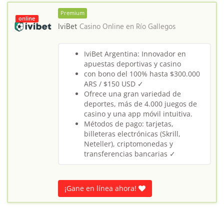
Premium
online
IviBet
Casino Online en
Río Gallegos
IviBet Argentina: Innovador en
apuestas deportivas y casino
con bono del 100% hasta $300.000
ARS / $150 USD ✓
Ofrece una gran variedad de
deportes, más de 4.000 juegos de
casino y una app móvil intuitiva.
Métodos de pago: tarjetas,
billeteras electrónicas (Skrill,
Neteller), criptomonedas y
transferencias bancarias ✓
¡Gane en línea ahora!