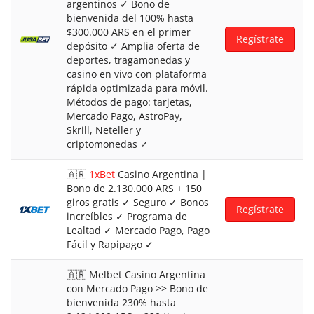
argentinos ✓ Bono de
bienvenida del 100% hasta
$300.000 ARS en el primer
Regístrate
depósito ✓ Amplia oferta de
deportes, tragamonedas y
casino en vivo con plataforma
rápida optimizada para móvil.
Métodos de pago: tarjetas,
Mercado Pago, AstroPay,
Skrill, Neteller y
criptomonedas ✓
🇦🇷
1xBet
Casino Argentina |
Bono de 2.130.000 ARS + 150
giros gratis ✓ Seguro ✓ Bonos
Regístrate
increíbles ✓ Programa de
Lealtad ✓ Mercado Pago, Pago
Fácil y Rapipago ✓
🇦🇷 Melbet Casino Argentina
con Mercado Pago >> Bono de
bienvenida 230% hasta