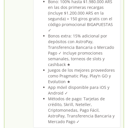
Bono: 100% hasta $1.980.000 ARS
en las dos primeras recargas
(incluye $1.200.000 ARS en la
segunda) + 150 giros gratis con el
código promocional BIGAPUESTAS
✓
Bonos extra: 15% adicional por
depósitos con AstroPay,
Transferencia Bancaria o Mercado
Pago ✓ Incluye promociones
semanales, torneos de slots y
cashback ★
Juegos de los mejores proveedores
como Pragmatic Play, Play’n GO y
Evolution ★
App móvil disponible para iOS y
Android ✓
Métodos de pago: Tarjetas de
crédito, Skrill, Neteller,
Criptomonedas, Pago Fácil,
AstroPay, Transferencia Bancaria y
Mercado Pago ✓