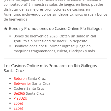
computadora? En nuestras salas de juegos en línea, puedes
disfrutar de las mejores promociones de casinos en
Argentina, incluyendo bonos sin depósito, giros gratis y bonos
de bienvenida.
🔥 Bonos y Promociones de Casino Online Río Gallegos
Bonos de bienvenida 2026: Obtén un saldo inicial
gratuito sin necesidad de hacer un depósito.
Bonificaciones por tu primer ingreso: Juega en
máquinas tragamonedas, ruleta, Blackjack y más.
Los Casinos Online más Populares en Río Gallegos,
Santa Cruz
Betsson
Santa Cruz
Betwarrior
Santa Cruz
Codere Santa Cruz
Bet365
Santa Cruz
PlayUZU
20bet
22bet