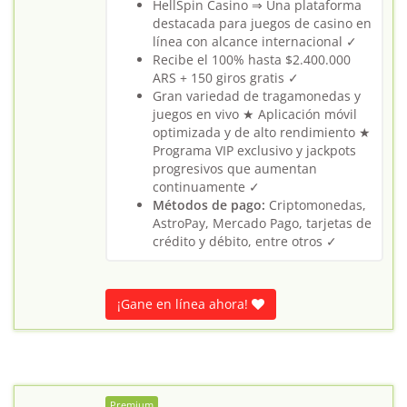
HellSpin Casino ⇒ Una plataforma
destacada para juegos de casino en
línea con alcance internacional ✓
Recibe el 100% hasta $2.400.000
ARS + 150 giros gratis ✓
Gran variedad de tragamonedas y
juegos en vivo ★ Aplicación móvil
optimizada y de alto rendimiento ★
Programa VIP exclusivo y jackpots
progresivos que aumentan
continuamente ✓
Métodos de pago:
Criptomonedas,
AstroPay, Mercado Pago, tarjetas de
crédito y débito, entre otros ✓
¡Gane en línea ahora!
Premium