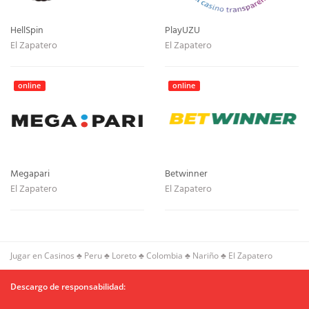
HellSpin
PlayUZU
El Zapatero
El Zapatero
online
online
Megapari
Betwinner
El Zapatero
El Zapatero
Jugar en Casinos
♣
Peru
♣
Loreto
♣
Colombia
♣
Nariño
♣
El Zapatero
Descargo de responsabilidad: