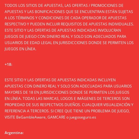
TODOS LOS SITIOS DE APUESTAS, LAS OFERTAS / PROMOCIONES DE
APUESTAS Y LAS BONIFICACIONES QUE SE ENCUENTRAN ESTÁN SUJETAS
A LOS TÉRMINOS Y CONDICIONES DE CADA OPERADOR DE APUESTAS
RESPECTIVO Y PUEDEN INCLUIR REQUISITOS DE APUESTAS INDIVIDUALES.
ESTE SITIO Y LAS OFERTAS DE APUESTAS INDICADAS INVOLUCRAN
JUEGOS DE JUEGO CON DINERO REAL Y SOLO SON ADECUADOS PARA
USUARIOS DE EDAD LEGAL EN JURISDICCIONES DONDE SE PERMITEN LOS
JUEGOS EN LÍNEA.
+18:
ESTE SITIO Y LAS OFERTAS DE APUESTAS INDICADAS INCLUYEN
APUESTAS CON DINERO REAL Y SOLO SON ADECUADAS PARA USUARIOS
MAYORES DE 18 EN JURISDICCIONES DONDE SE PERMITEN LOS JUEGOS
EN LÍNEA. TODAS LAS MARCAS, LOGOS E IMÁGENES DE TERCEROS SON
PROPIEDAD DE SUS RESPECTIVOS DUEÑOS. CUALQUIER VISUALIZACIÓN Y
REFERENCIA A TERCEROS. SI CREE QUE TIENE UN PROBLEMA DE JUEGO,
VISITE BeGambleAware, GAMCARE o juegoseguro.es
Argentina: