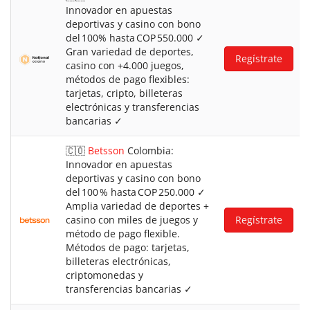
Innovador en apuestas
deportivas y casino con bono
del 100% hasta COP 550.000 ✓
Gran variedad de deportes,
Regístrate
casino con +4.000 juegos,
métodos de pago flexibles:
tarjetas, cripto, billeteras
electrónicas y transferencias
bancarias ✓
🇨🇴
Betsson
Colombia:
Innovador en apuestas
deportivas y casino con bono
del 100 % hasta COP 250.000 ✓
Amplia variedad de deportes +
casino con miles de juegos y
Regístrate
método de pago flexible.
Métodos de pago: tarjetas,
billeteras electrónicas,
criptomonedas y
transferencias bancarias ✓