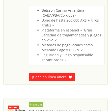
Betsson Casino Argentina
(CABA/PBA/Córdoba)
Bono de hasta 200.000 ARS + giros
gratis ✓
Plataforma en español ✓ Gran
variedad de tragamonedas y juegos
en vivo ✓
Métodos de pago locales como
Mercado Pago y DEBIN ✓
Seguridad y juego responsable
garantizados ✓
¡Gane en línea ahora!
Premium
online