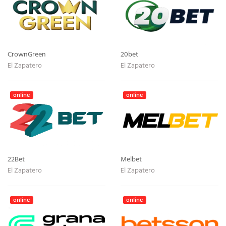
CrownGreen
20bet
El Zapatero
El Zapatero
online
online
22Bet
Melbet
El Zapatero
El Zapatero
online
online