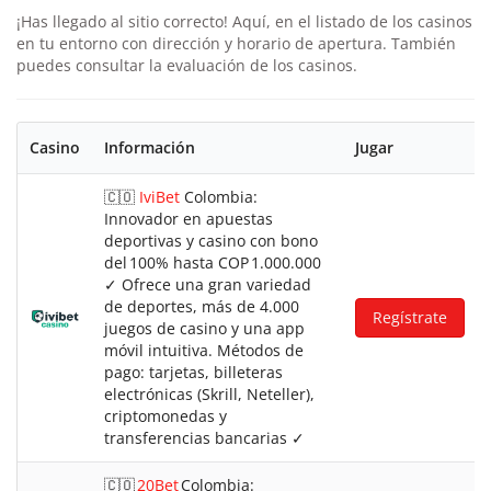
¡Has llegado al sitio correcto! Aquí, en el listado de los casinos
en tu entorno con dirección y horario de apertura. También
puedes consultar la evaluación de los casinos.
Casino
Información
Jugar
🇨🇴
IviBet
Colombia:
Innovador en apuestas
deportivas y casino con bono
del 100% hasta COP 1.000.000
✓ Ofrece una gran variedad
de deportes, más de 4.000
Regístrate
juegos de casino y una app
móvil intuitiva. Métodos de
pago: tarjetas, billeteras
electrónicas (Skrill, Neteller),
criptomonedas y
transferencias bancarias ✓
🇨🇴
20Bet
Colombia: