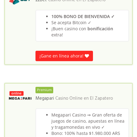
22Bet
Casino Online en
El Zapatero
100% BONO DE BIENVENIDA ✓
Se acepta Bitcoin ✓
¡Buen casino con
bonificación
extra!
¡Gane en línea ahora!
Premium
online
Megapari
Casino Online en
El Zapatero
Megapari Casino ⇒ Gran oferta de
juegos de casino, apuestas en línea
y tragamonedas en vivo ✓
Bono: 100% hasta $1.980.000 ARS