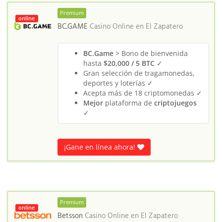
Premium
online
BC.GAME
Casino Online en
El Zapatero
BC.Game
> Bono de bienvenida
hasta
$20,000 / 5 BTC
✓
Gran selección de tragamonedas,
deportes y loterías ✓
Acepta más de 18 criptomonedas ✓
Mejor
plataforma de
criptojuegos
✓
¡Gane en línea ahora!
Premium
online
Betsson
Casino Online en
El Zapatero