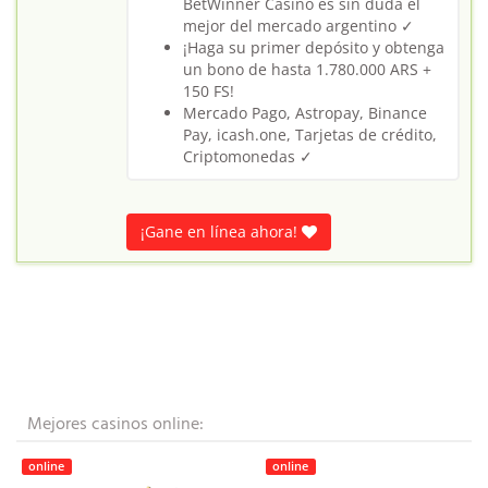
BetWinner Casino es sin duda el
mejor del mercado argentino ✓
¡Haga su primer depósito y obtenga
un bono de hasta 1.780.000 ARS +
150 FS!
Mercado Pago, Astropay, Binance
Pay, icash.one, Tarjetas de crédito,
Criptomonedas ✓
¡Gane en línea ahora!
Mejores casinos online:
online
online