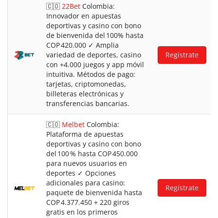
🇨🇴
22Bet
Colombia:
Innovador en apuestas
deportivas y casino con bono
de bienvenida del 100% hasta
COP 420.000 ✓ Amplia
variedad de deportes, casino
Regístrate
con +4.000 juegos y app móvil
intuitiva. Métodos de pago:
tarjetas, criptomonedas,
billeteras electrónicas y
transferencias bancarias.
🇨🇴
Melbet
Colombia:
Plataforma de apuestas
deportivas y casino con bono
del 100 % hasta COP 450.000
para nuevos usuarios en
deportes ✓ Opciones
adicionales para casino:
Regístrate
paquete de bienvenida hasta
COP 4.377.450 + 220 giros
gratis en los primeros