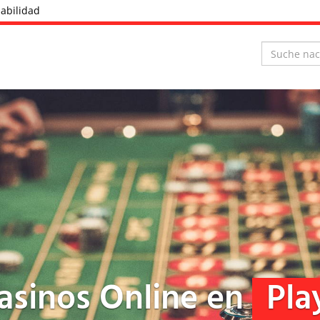
sabilidad
asinos Online en
Pla