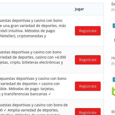
B
Jugar
P
estas deportivas y casino con bono
ce una gran variedad de deportes, más
óvil intuitiva. Métodos de pago:
Regístrate
l, Neteller), criptomonedas y
estas deportivas y casino con bono
riedad de deportes, casino con +4.000
He
Regístrate
etas, cripto, billeteras electrónicas y
P
apuestas deportivas y casino con bono
 variedad de deportes + casino con
Regístrate
ible. Métodos de pago: tarjetas,
s y transferencias bancarias ✓
uestas deportivas y casino con bono de
00 ✓ Amplia variedad de deportes,
B
Regístrate