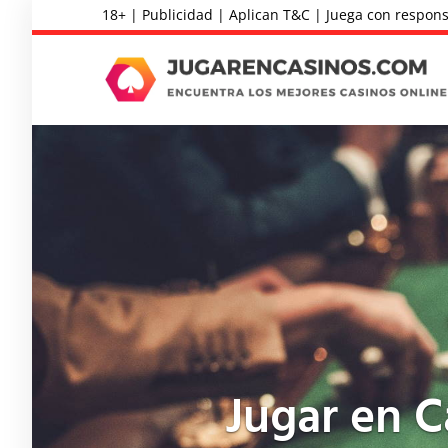
Skip
18+ | Publicidad | Aplican T&C | Juega con respon
to
main
content
Jugar en C