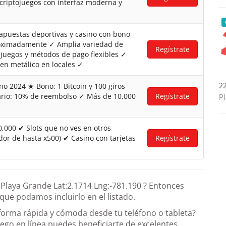
criptojuegos con interfaz moderna y
apuestas deportivas y casino con bono
roximadamente ✓ Amplia variedad de
Regístrate
 juegos y métodos de pago flexibles ✓
en metálico en locales ✓
2
no 2024 ★ Bono: 1 Bitcoin y 100 giros
ario: 10% de reembolso ✓ Más de 10,000
Regístrate
P
000 ✔ Slots que no ves en otros
ador de hasta x500) ✔ Casino con tarjetas
Regístrate
Playa Grande Lat:2.1714 Lng:-781.190 ? Entonces
que podamos incluirlo en el listado.
 forma rápida y cómoda desde tu teléfono o tableta?
uego en línea puedes beneficiarte de excelentes