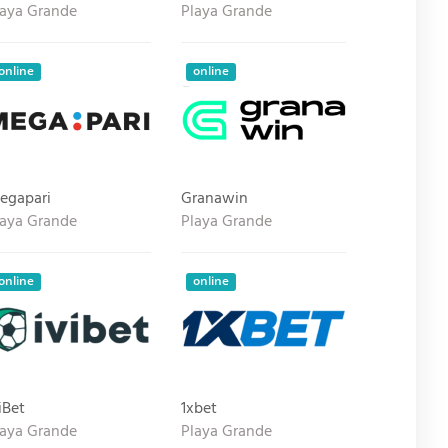
laya Grande
Playa Grande
online
online
egapari
Granawin
laya Grande
Playa Grande
online
online
iBet
1xbet
laya Grande
Playa Grande