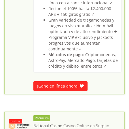
línea con alcance internacional ✓
Recibe el 100% hasta $2.400.000
ARS + 150 giros gratis ✓
Gran variedad de tragamonedas y
juegos en vivo ★ Aplicación móvil
optimizada y de alto rendimiento ★
Programa VIP exclusivo y jackpots
progresivos que aumentan
continuamente ✓
Métodos de pago:
Criptomonedas,
AstroPay, Mercado Pago, tarjetas de
crédito y débito, entre otros ✓
¡Gane en línea ahora!
Premium
online
National Casino
Casino Online en
Surplio