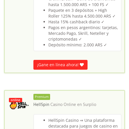
hasta 1.500.000 ARS + 100 FS ✓
Paquete en 3 depósitos + High
Roller 125% hasta 4.500.000 ARS ✓
Hasta 15% cashback diario ✓
Pagos en pesos argentinos: tarjetas,
Mercado Pago, Skrill, Neteller y
criptomonedas ✓
Depósito mínimo: 2.000 ARS ✓
¡Gane en línea ahora!
Premium
online
HellSpin
Casino Online en
Surplio
HellSpin Casino ⇒ Una plataforma
destacada para juegos de casino en