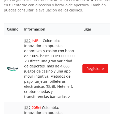
en tu entorno con dirección y horario de apertura. También
puedes consultar la evaluación de los casinos.
Casino
Información
Jugar
🇨🇴
IviBet
Colombia:
Innovador en apuestas
deportivas y casino con bono
del 100% hasta COP 1.000.000
✓ Ofrece una gran variedad
de deportes, más de 4.000
Regístrate
juegos de casino y una app
móvil intuitiva. Métodos de
pago: tarjetas, billeteras
electrónicas (Skrill, Neteller),
criptomonedas y
transferencias bancarias ✓
🇨🇴
20Bet
Colombia:
Innovador en apuestas