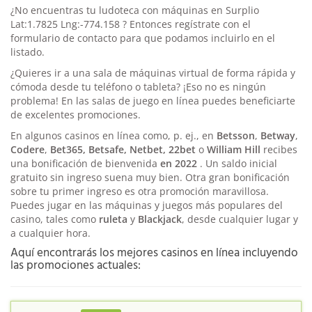
¿No encuentras tu ludoteca con máquinas en Surplio
Lat:1.7825 Lng:-774.158 ? Entonces regístrate con el
formulario de contacto para que podamos incluirlo en el
listado.
¿Quieres ir a una sala de máquinas virtual de forma rápida y
cómoda desde tu teléfono o tableta? ¡Eso no es ningún
problema! En las salas de juego en línea puedes beneficiarte
de excelentes promociones.
En algunos casinos en línea como, p. ej., en
Betsson
,
Betway
,
Codere
,
Bet365, Betsafe, Netbet, 22bet
o
William
Hill
recibes
una bonificación de bienvenida
en 2022
. Un saldo inicial
gratuito sin ingreso suena muy bien. Otra gran bonificación
sobre tu primer ingreso es otra promoción maravillosa.
Puedes jugar en las máquinas y juegos más populares del
casino, tales como
ruleta
y
Blackjack
, desde cualquier lugar y
a cualquier hora.
Aquí encontrarás los mejores casinos en línea incluyendo
las promociones actuales: