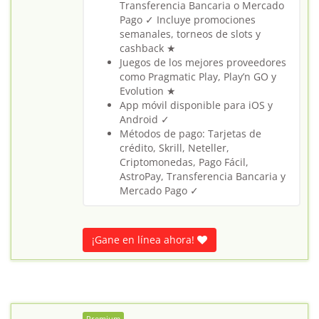
Transferencia Bancaria o Mercado
Pago ✓ Incluye promociones
semanales, torneos de slots y
cashback ★
Juegos de los mejores proveedores
como Pragmatic Play, Play’n GO y
Evolution ★
App móvil disponible para iOS y
Android ✓
Métodos de pago: Tarjetas de
crédito, Skrill, Neteller,
Criptomonedas, Pago Fácil,
AstroPay, Transferencia Bancaria y
Mercado Pago ✓
¡Gane en línea ahora!