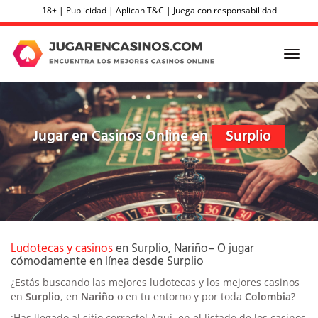
Skip
18+ | Publicidad | Aplican T&C | Juega con responsabilidad
to
main
content
Toggl
navig
Jugar en Casinos Online en
Surplio
Ludotecas y casinos
en Surplio, Nariño– O jugar
cómodamente en línea desde Surplio
¿Estás buscando las mejores ludotecas y los mejores casinos
en
Surplio
, en
Nariño
o en tu entorno
y por toda
Colombia
?
¡Has llegado al sitio correcto! Aquí, en el listado de los casinos