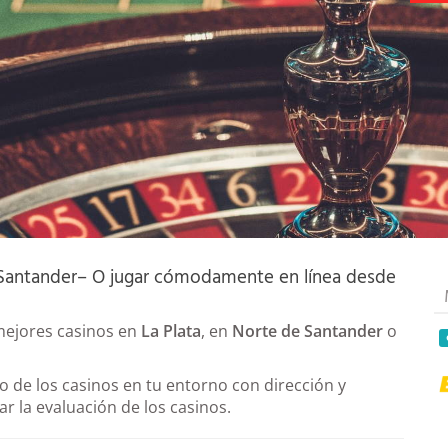
 Santander– O jugar cómodamente en línea desde
mejores casinos en
La Plata
, en
Norte de Santander
o
ado de los casinos en tu entorno con dirección y
r la evaluación de los casinos.