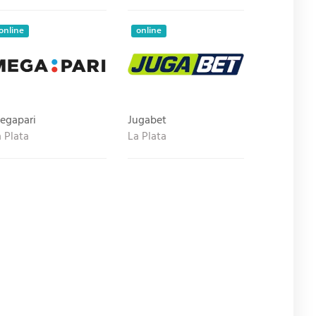
online
online
egapari
Jugabet
 Plata
La Plata