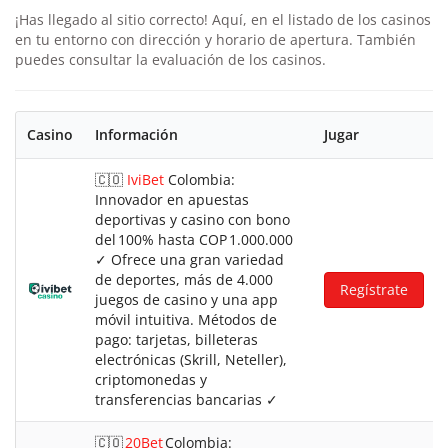
¡Has llegado al sitio correcto! Aquí, en el listado de los casinos
en tu entorno con dirección y horario de apertura. También
puedes consultar la evaluación de los casinos.
Casino
Información
Jugar
🇨🇴
IviBet
Colombia:
Innovador en apuestas
deportivas y casino con bono
del 100% hasta COP 1.000.000
✓ Ofrece una gran variedad
de deportes, más de 4.000
Regístrate
juegos de casino y una app
móvil intuitiva. Métodos de
pago: tarjetas, billeteras
electrónicas (Skrill, Neteller),
criptomonedas y
transferencias bancarias ✓
🇨🇴
20Bet
Colombia: