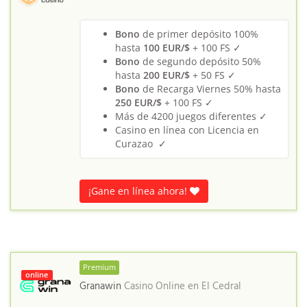
Bono
de primer depósito 100%
hasta
100 EUR/$
+ 100 FS ✓
Bono
de segundo depósito 50%
hasta
200 EUR/$
+ 50 FS ✓
Bono
de Recarga Viernes 50% hasta
250 EUR/$
+ 100 FS ✓
Más de 4200 juegos diferentes ✓
Casino en línea con Licencia en
Curazao ✓
¡Gane en línea ahora!
Premium
online
Granawin
Casino Online en
El Cedral