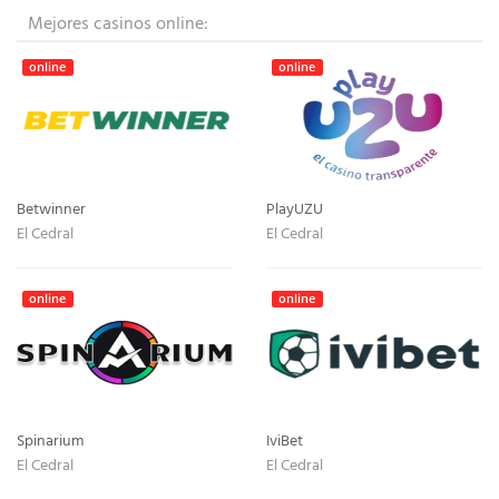
Mejores casinos online:
online
online
Betwinner
PlayUZU
El Cedral
El Cedral
online
online
Spinarium
IviBet
El Cedral
El Cedral