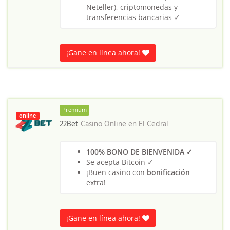
Neteller), criptomonedas y
transferencias bancarias ✓
¡Gane en línea ahora!
Premium
online
22Bet
Casino Online en
El Cedral
100% BONO DE BIENVENIDA ✓
Se acepta Bitcoin ✓
¡Buen casino con
bonificación
extra!
¡Gane en línea ahora!