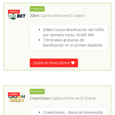
Premium
online
20bet
Casino Online en
El Cedral
20Bet Casino Bonificación del 100%,
por ejemplo hasta 10.000 ARS
120 tiradas gratuitas de
bonificación en el primer depósito.
¡Gane en línea ahora!
Premium
online
CrownGreen
Casino Online en
El Cedral
CrownGreen – Bono de bienvenida