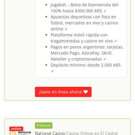
Jugabet – Bono de bienvenida del
100% hasta $300.000 ARS ✓
Apuestas deportivas con foco en
fútbol, mercados en vivo y casino
online ✓
Plataforma móvil rápida con
tragamonedas y casino en vivo ✓
Pagos en pesos argentinos: tarjetas,
Mercado Pago, AstroPay, Skrill,
Neteller y criptomonedas ✓
Depósito mínimo: desde 2.000 ARS
✓
¡Gane en línea ahora!
Premium
online
National Casino
Casino Online en
El Cedral