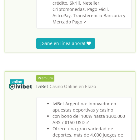
crédito, Skrill, Neteller,
Criptomonedas, Pago Fácil,
AstroPay, Transferencia Bancaria y
Mercado Pago ✓
¡Gane en línea ahora!
Premium
online
IviBet
Casino Online en
Erazo
IviBet Argentina: Innovador en
apuestas deportivas y casino
con bono del 100% hasta $300.000
ARS / $150 USD ✓
Ofrece una gran variedad de
deportes, más de 4.000 juegos de