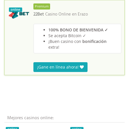
Premium
online
22Bet
Casino Online en
Erazo
100% BONO DE BIENVENIDA ✓
Se acepta Bitcoin ✓
¡Buen casino con
bonificación
extra!
¡Gane en línea ahora!
Mejores casinos online: