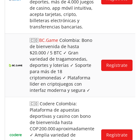
deportes, más de 4.000 juegos
de casino, app móvil intuitiva,
acepta tarjetas, cripto,
billeteras electrónicas y
transferencias bancarias.
🇨🇴
BC.Game
Colombia: Bono
de bienvenida de hasta
$20.000 / 5 BTC ✓ Gran
variedad de tragamonedas,
deportes y loterías ✓ Soporte
Regístrate
para más de 18
criptomonedas ✓ Plataforma
líder en criptojuegos con
interfaz moderna y segura ✓
🇨🇴 Codere Colombia:
Plataforma de apuestas
deportivas y casino con bono
de bienvenida hasta
COP 200.000 aproximadamente
✓ Amplia variedad de
Regístrate