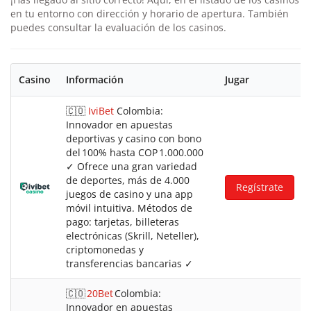
en tu entorno con dirección y horario de apertura. También
puedes consultar la evaluación de los casinos.
Casino
Información
Jugar
🇨🇴
IviBet
Colombia:
Innovador en apuestas
deportivas y casino con bono
del 100% hasta COP 1.000.000
✓ Ofrece una gran variedad
de deportes, más de 4.000
Regístrate
juegos de casino y una app
móvil intuitiva. Métodos de
pago: tarjetas, billeteras
electrónicas (Skrill, Neteller),
criptomonedas y
transferencias bancarias ✓
🇨🇴
20Bet
Colombia:
Innovador en apuestas