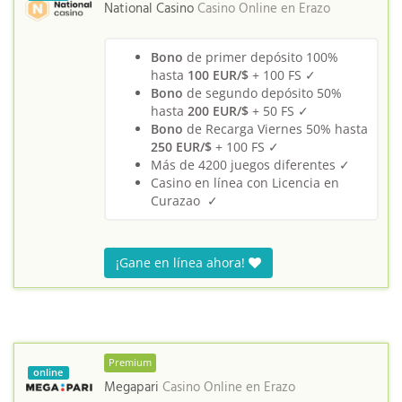
National Casino
Casino Online en
Erazo
Bono
de primer depósito 100%
hasta
100 EUR/$
+ 100 FS ✓
Bono
de segundo depósito 50%
hasta
200 EUR/$
+ 50 FS ✓
Bono
de Recarga Viernes 50% hasta
250 EUR/$
+ 100 FS ✓
Más de 4200 juegos diferentes ✓
Casino en línea con Licencia en
Curazao ✓
¡Gane en línea ahora!
Premium
online
Megapari
Casino Online en
Erazo