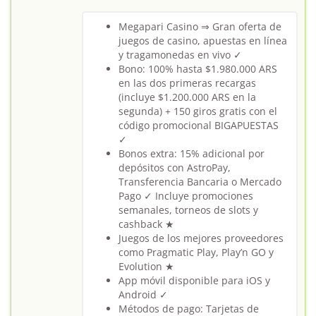
Megapari Casino ⇒ Gran oferta de
juegos de casino, apuestas en línea
y tragamonedas en vivo ✓
Bono: 100% hasta $1.980.000 ARS
en las dos primeras recargas
(incluye $1.200.000 ARS en la
segunda) + 150 giros gratis con el
código promocional BIGAPUESTAS
✓
Bonos extra: 15% adicional por
depósitos con AstroPay,
Transferencia Bancaria o Mercado
Pago ✓ Incluye promociones
semanales, torneos de slots y
cashback ★
Juegos de los mejores proveedores
como Pragmatic Play, Play’n GO y
Evolution ★
App móvil disponible para iOS y
Android ✓
Métodos de pago: Tarjetas de