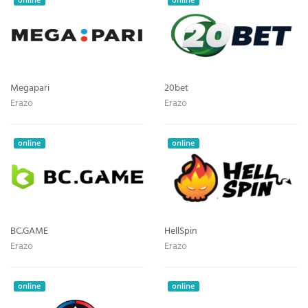
online
online
Megapari
20bet
Erazo
Erazo
online
online
BC.GAME
HellSpin
Erazo
Erazo
online
online