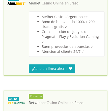
Melbet
Casino Online en
Erazo
Melbet Casino Argentina >>
Bono de bienvenida 100% + 290
tiradas gratis ✓
Gran selección de juegos de
Pragmatic Play y Evolution Gaming
✓
Buen proveedor de apuestas ✓
Atención al cliente 24/7 ✓
¡Gane en línea ahora!
Premium
online
Betwinner
Casino Online en
Erazo