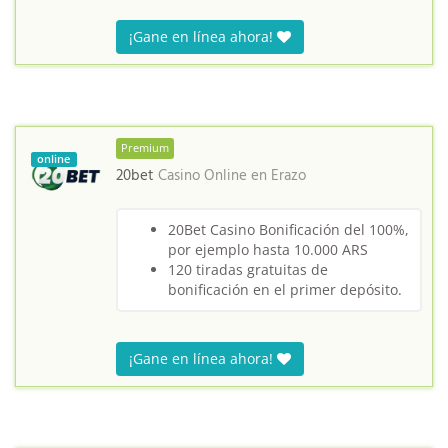
¡Gane en línea ahora!
Premium
online
20bet
Casino Online en
Erazo
20Bet Casino Bonificación del 100%,
por ejemplo hasta 10.000 ARS
120 tiradas gratuitas de
bonificación en el primer depósito.
¡Gane en línea ahora!