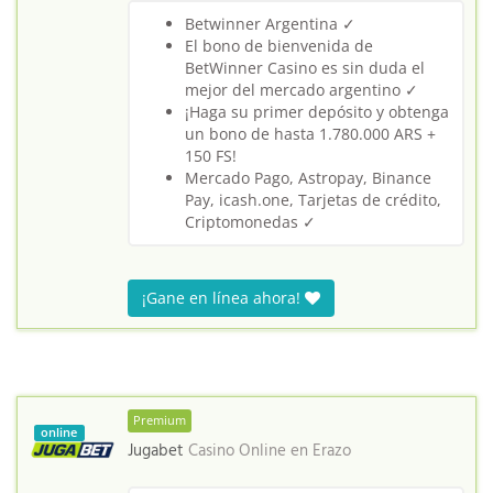
Betwinner Argentina ✓
El bono de bienvenida de
BetWinner Casino es sin duda el
mejor del mercado argentino ✓
¡Haga su primer depósito y obtenga
un bono de hasta 1.780.000 ARS +
150 FS!
Mercado Pago, Astropay, Binance
Pay, icash.one, Tarjetas de crédito,
Criptomonedas ✓
¡Gane en línea ahora!
Premium
online
Jugabet
Casino Online en
Erazo