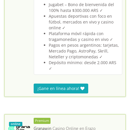
Jugabet – Bono de bienvenida del
100% hasta $300.000 ARS ✓
Apuestas deportivas con foco en
fútbol, mercados en vivo y casino
online ✓
Plataforma móvil rápida con
tragamonedas y casino en vivo ✓
Pagos en pesos argentinos: tarjetas,
Mercado Pago, AstroPay, Skrill,
Neteller y criptomonedas ✓
Depósito mínimo: desde 2.000 ARS
✓
¡Gane en línea ahora!
Premium
online
Granawin
Casino Online en
Erazo