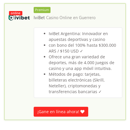
Premium
online
IviBet
Casino Online en
Guerrero
IviBet Argentina: Innovador en
apuestas deportivas y casino
con bono del 100% hasta $300.000
ARS / $150 USD ✓
Ofrece una gran variedad de
deportes, más de 4.000 juegos de
casino y una app móvil intuitiva.
Métodos de pago: tarjetas,
billeteras electrónicas (Skrill,
Neteller), criptomonedas y
transferencias bancarias ✓
¡Gane en línea ahora!