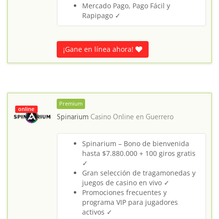
Mercado Pago, Pago Fácil y
Rapipago ✓
¡Gane en línea ahora!
Premium
online
Spinarium
Casino Online en
Guerrero
Spinarium – Bono de bienvenida
hasta $7.880.000 + 100 giros gratis
✓
Gran selección de tragamonedas y
juegos de casino en vivo ✓
Promociones frecuentes y
programa VIP para jugadores
activos ✓