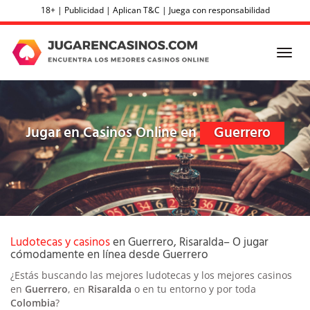
Skip
18+ | Publicidad | Aplican T&C | Juega con responsabilidad
to
main
content
Toggl
navig
Jugar en Casinos Online en
Guerrero
Ludotecas y casinos
en Guerrero, Risaralda– O jugar
cómodamente en línea desde Guerrero
¿Estás buscando las mejores ludotecas y los mejores casinos
en
Guerrero
, en
Risaralda
o en tu entorno
y por toda
Colombia
?