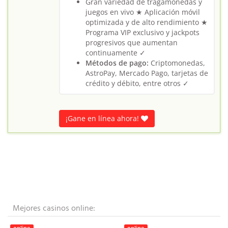
Gran variedad de tragamonedas y
juegos en vivo ★ Aplicación móvil
optimizada y de alto rendimiento ★
Programa VIP exclusivo y jackpots
progresivos que aumentan
continuamente ✓
Métodos de pago:
Criptomonedas,
AstroPay, Mercado Pago, tarjetas de
crédito y débito, entre otros ✓
¡Gane en línea ahora!
Mejores casinos online: