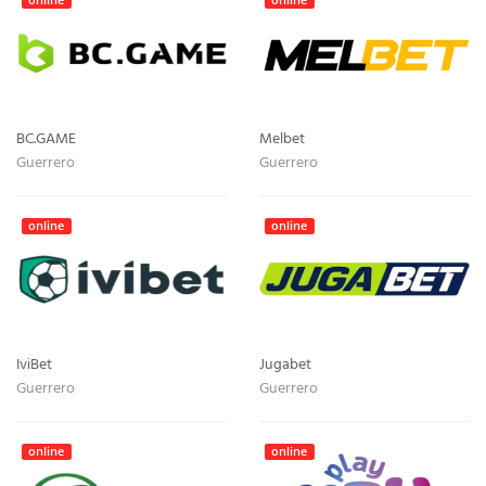
online
online
BC.GAME
Melbet
Guerrero
Guerrero
online
online
IviBet
Jugabet
Guerrero
Guerrero
online
online