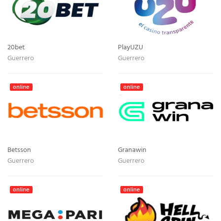
20bet
PlayUZU
Guerrero
Guerrero
online
online
Betsson
Granawin
Guerrero
Guerrero
online
online