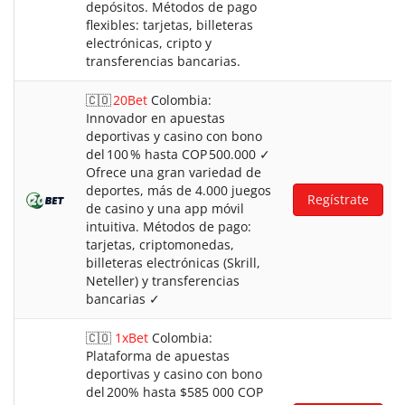
depósitos. Métodos de pago
flexibles: tarjetas, billeteras
electrónicas, cripto y
transferencias bancarias.
🇨🇴
20Bet
Colombia:
Innovador en apuestas
deportivas y casino con bono
del 100 % hasta COP 500.000 ✓
Ofrece una gran variedad de
deportes, más de 4.000 juegos
Regístrate
de casino y una app móvil
intuitiva. Métodos de pago:
tarjetas, criptomonedas,
billeteras electrónicas (Skrill,
Neteller) y transferencias
bancarias ✓
🇨🇴
1xBet
Colombia:
Plataforma de apuestas
deportivas y casino con bono
del 200% hasta $585 000 COP