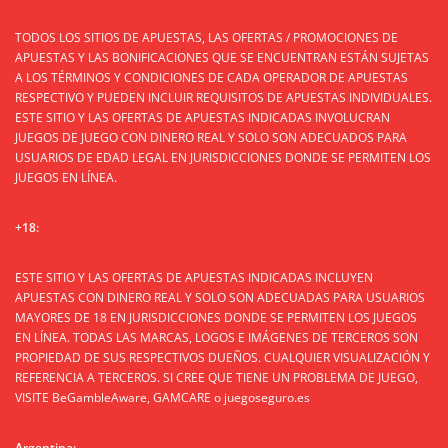
TODOS LOS SITIOS DE APUESTAS, LAS OFERTAS / PROMOCIONES DE
APUESTAS Y LAS BONIFICACIONES QUE SE ENCUENTRAN ESTÁN SUJETAS
A LOS TÉRMINOS Y CONDICIONES DE CADA OPERADOR DE APUESTAS
RESPECTIVO Y PUEDEN INCLUIR REQUISITOS DE APUESTAS INDIVIDUALES.
ESTE SITIO Y LAS OFERTAS DE APUESTAS INDICADAS INVOLUCRAN
JUEGOS DE JUEGO CON DINERO REAL Y SOLO SON ADECUADOS PARA
USUARIOS DE EDAD LEGAL EN JURISDICCIONES DONDE SE PERMITEN LOS
JUEGOS EN LÍNEA.
+18:
ESTE SITIO Y LAS OFERTAS DE APUESTAS INDICADAS INCLUYEN
APUESTAS CON DINERO REAL Y SOLO SON ADECUADAS PARA USUARIOS
MAYORES DE 18 EN JURISDICCIONES DONDE SE PERMITEN LOS JUEGOS
EN LÍNEA. TODAS LAS MARCAS, LOGOS E IMÁGENES DE TERCEROS SON
PROPIEDAD DE SUS RESPECTIVOS DUEÑOS. CUALQUIER VISUALIZACIÓN Y
REFERENCIA A TERCEROS. SI CREE QUE TIENE UN PROBLEMA DE JUEGO,
VISITE BeGambleAware, GAMCARE o juegoseguro.es
Argentina: