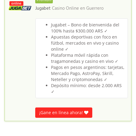
Premium
online
Jugabet
Casino Online en
Guerrero
Jugabet – Bono de bienvenida del
100% hasta $300.000 ARS ✓
Apuestas deportivas con foco en
fútbol, mercados en vivo y casino
online ✓
Plataforma móvil rápida con
tragamonedas y casino en vivo ✓
Pagos en pesos argentinos: tarjetas,
Mercado Pago, AstroPay, Skrill,
Neteller y criptomonedas ✓
Depósito mínimo: desde 2.000 ARS
✓
¡Gane en línea ahora!