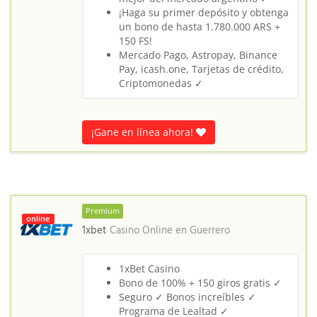
¡Haga su primer depósito y obtenga
un bono de hasta 1.780.000 ARS +
150 FS!
Mercado Pago, Astropay, Binance
Pay, icash.one, Tarjetas de crédito,
Criptomonedas ✓
¡Gane en línea ahora!
Premium
online
1xbet
Casino Online en
Guerrero
1xBet Casino
Bono de 100% + 150 giros gratis ✓
Seguro ✓ Bonos increíbles ✓
Programa de Lealtad ✓