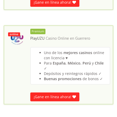
¡Gane en línea ahora!
Premium
online
PlayUZU
Casino Online en
Guerrero
Uno de los
mejores casinos
online
con licencia ♥
Para
España
,
México
,
Perú
y
Chile
✓
Depósitos y reintegros rápidos ✓
Buenas promociones
de bonos ✓
¡Gane en línea ahora!