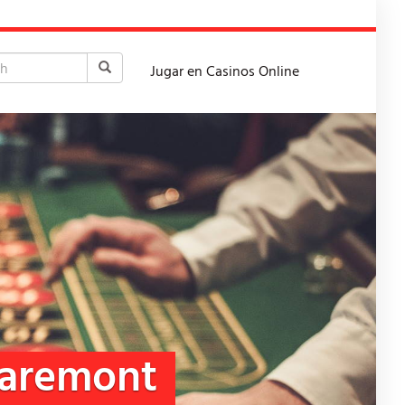
Jugar en Casinos Online
laremont