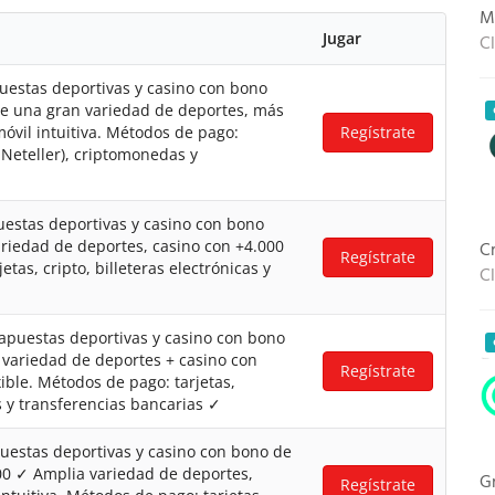
M
Jugar
C
estas deportivas y casino con bono
ce una gran variedad de deportes, más
óvil intuitiva. Métodos de pago:
Regístrate
l, Neteller), criptomonedas y
estas deportivas y casino con bono
riedad de deportes, casino con +4.000
C
Regístrate
etas, cripto, billeteras electrónicas y
C
apuestas deportivas y casino con bono
 variedad de deportes + casino con
Regístrate
ible. Métodos de pago: tarjetas,
s y transferencias bancarias ✓
uestas deportivas y casino con bono de
00 ✓ Amplia variedad de deportes,
G
Regístrate