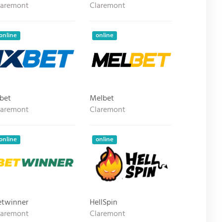
laremont
Claremont
online
online
xbet
Melbet
laremont
Claremont
online
online
etwinner
HellSpin
laremont
Claremont