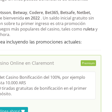
tsson
,
Betway
,
Codere
,
Bet365, Betsafe, Netbet,
de bienvenida
en 2022
. Un saldo inicial gratuito sin
ón sobre tu primer ingreso es otra promoción
juegos más populares del casino, tales como
ruleta
y
 hora.
nea incluyendo las promociones actuales:
sino Online en
Claremont
Premium
et Casino Bonificación del 100%, por ejemplo
ta 10.000 ARS
 tiradas gratuitas de bonificación en el primer
ósito.
 línea ahora!