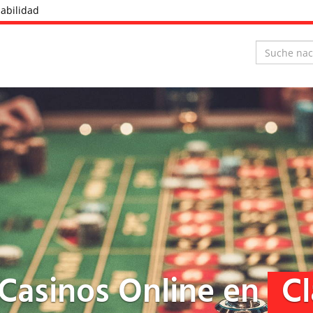
sabilidad
 Casinos Online en
C