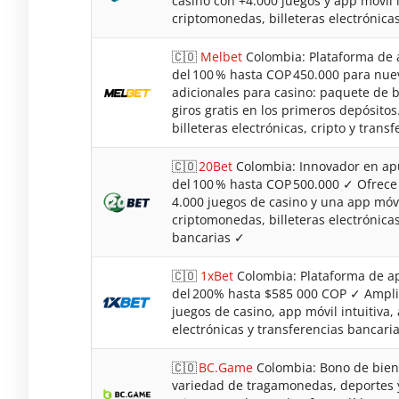
casino con +4.000 juegos y app móvil i
criptomonedas, billeteras electrónica
🇨🇴
Melbet
Colombia: Plataforma de 
del 100 % hasta COP 450.000 para nu
adicionales para casino: paquete de 
giros gratis en los primeros depósitos
billeteras electrónicas, cripto y trans
🇨🇴
20Bet
Colombia: Innovador en apu
del 100 % hasta COP 500.000 ✓ Ofrece
4.000 juegos de casino y una app móvil
criptomonedas, billeteras electrónicas 
bancarias ✓
🇨🇴
1xBet
Colombia: Plataforma de ap
del 200% hasta $585 000 COP ✓ Ampli
juegos de casino, app móvil intuitiva, a
electrónicas y transferencias bancaria
🇨🇴
BC.Game
Colombia: Bono de bien
variedad de tragamonedas, deportes y