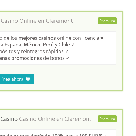
Casino Online en
Claremont
Premium
o de los
mejores casinos
online con licencia ♥
ra
España
,
México
,
Perú
y
Chile
✓
ósitos y reintegros rápidos ✓
enas promociones
de bonos ✓
 línea ahora!
 Casino
Casino Online en
Claremont
Premium
no
de primer depósito 100% hasta
100 EUR/$
+