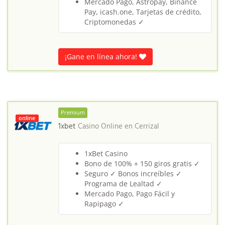
Mercado Pago, Astropay, Binance
Pay, icash.one, Tarjetas de crédito,
Criptomonedas ✓
¡Gane en línea ahora!
Premium
online
1xbet
Casino Online en
Cerrizal
1xBet Casino
Bono de 100% + 150 giros gratis ✓
Seguro ✓ Bonos increíbles ✓
Programa de Lealtad ✓
Mercado Pago, Pago Fácil y
Rapipago ✓