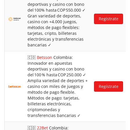
deportivas y casino con bono
del 100% hasta COP 550.000 ✓
Gran variedad de deportes,
Regístrate
casino con +4.000 juegos,
métodos de pago flexibles:
tarjetas, cripto, billeteras
electrónicas y transferencias
bancarias ✓
🇨🇴
Betsson
Colombia:
Innovador en apuestas
deportivas y casino con bono
del 100 % hasta COP 250.000 ✓
Amplia variedad de deportes +
casino con miles de juegos y
Regístrate
método de pago flexible.
Métodos de pago: tarjetas,
billeteras electrónicas,
criptomonedas y
transferencias bancarias ✓
🇨🇴
22Bet
Colombia: