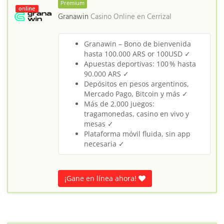
Premium
online
Granawin
Casino Online en
Cerrizal
Granawin – Bono de bienvenida
hasta 100.000 ARS or 100USD ✓
Apuestas deportivas: 100 % hasta
90.000 ARS ✓
Depósitos en pesos argentinos,
Mercado Pago, Bitcoin y más ✓
Más de 2.000 juegos:
tragamonedas, casino en vivo y
mesas ✓
Plataforma móvil fluida, sin app
necesaria ✓
¡Gane en línea ahora!