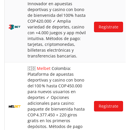
Innovador en apuestas
deportivas y casino con bono
de bienvenida del 100% hasta
COP 420.000 ✓ Amplia
variedad de deportes, casino
Regístrate
con +4.000 juegos y app móvil
intuitiva. Métodos de pago:
tarjetas, criptomonedas,
billeteras electrónicas y
transferencias bancarias.
🇨🇴
Melbet
Colombia:
Plataforma de apuestas
deportivas y casino con bono
del 100 % hasta COP 450.000
para nuevos usuarios en
deportes ✓ Opciones
adicionales para casino:
Regístrate
paquete de bienvenida hasta
COP 4.377.450 + 220 giros
gratis en los primeros
depósitos. Métodos de pago