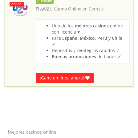
Premium
online
PlayUZU
Casino Online en
Cerrizal
Uno de los
mejores casinos
online
con licencia ♥
Para
España
,
México
,
Perú
y
Chile
✓
Depósitos y reintegros rápidos ✓
Buenas promociones
de bonos ✓
¡Gane en línea ahora!
Mejores casinos online: