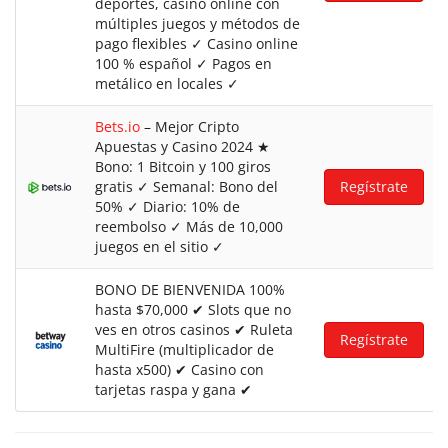
deportes, casino online con
múltiples juegos y métodos de
pago flexibles ✓ Casino online
100 % español ✓ Pagos en
metálico en locales ✓
Bets.io
– Mejor Cripto
Apuestas y Casino 2024 ★
Bono: 1 Bitcoin y 100 giros
gratis ✓ Semanal: Bono del
Regístrate
50% ✓ Diario: 10% de
reembolso ✓ Más de 10,000
juegos en el sitio ✓
BONO DE BIENVENIDA 100%
hasta $70,000 ✔ Slots que no
ves en otros casinos ✔ Ruleta
Regístrate
MultiFire (multiplicador de
hasta x500) ✔ Casino con
tarjetas raspa y gana ✔