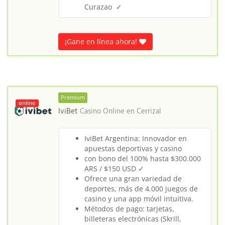
Curazao ✓
¡Gane en línea ahora!
Premium
online
IviBet
Casino Online en
Cerrizal
IviBet Argentina: Innovador en
apuestas deportivas y casino
con bono del 100% hasta $300.000
ARS / $150 USD ✓
Ofrece una gran variedad de
deportes, más de 4.000 juegos de
casino y una app móvil intuitiva.
Métodos de pago: tarjetas,
billeteras electrónicas (Skrill,