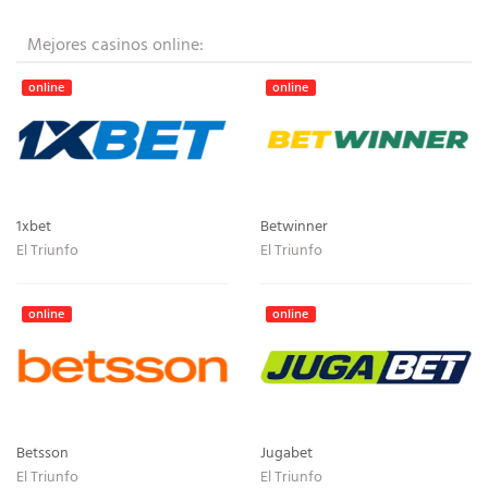
Mejores casinos online:
online
online
1xbet
Betwinner
El Triunfo
El Triunfo
online
online
Betsson
Jugabet
El Triunfo
El Triunfo