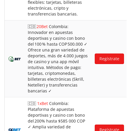
flexibles: tarjetas, billeteras
electrónicas, cripto y
transferencias bancarias.
🇨🇴
20Bet
Colombia:
Innovador en apuestas
deportivas y casino con bono
del 100 % hasta COP 500.000 ✓
Ofrece una gran variedad de
deportes, más de 4.000 juegos
Regístrate
de casino y una app móvil
intuitiva. Métodos de pago:
tarjetas, criptomonedas,
billeteras electrónicas (Skrill,
Neteller) y transferencias
bancarias ✓
🇨🇴
1xBet
Colombia:
Plataforma de apuestas
deportivas y casino con bono
del 200% hasta $585 000 COP
✓ Amplia variedad de
Regístrate