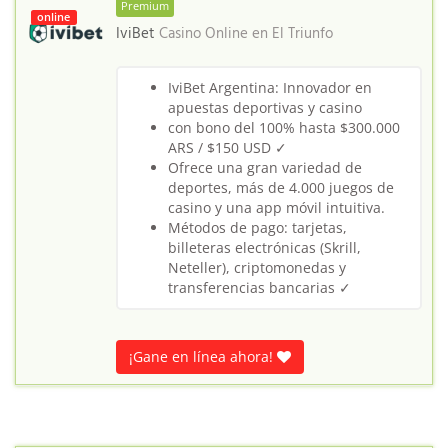
Premium
online
IviBet
Casino Online en
El Triunfo
IviBet Argentina: Innovador en
apuestas deportivas y casino
con bono del 100% hasta $300.000
ARS / $150 USD ✓
Ofrece una gran variedad de
deportes, más de 4.000 juegos de
casino y una app móvil intuitiva.
Métodos de pago: tarjetas,
billeteras electrónicas (Skrill,
Neteller), criptomonedas y
transferencias bancarias ✓
¡Gane en línea ahora!