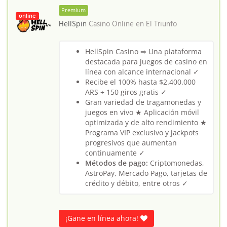
Premium
online
HellSpin
Casino Online en
El Triunfo
HellSpin Casino ⇒ Una plataforma
destacada para juegos de casino en
línea con alcance internacional ✓
Recibe el 100% hasta $2.400.000
ARS + 150 giros gratis ✓
Gran variedad de tragamonedas y
juegos en vivo ★ Aplicación móvil
optimizada y de alto rendimiento ★
Programa VIP exclusivo y jackpots
progresivos que aumentan
continuamente ✓
Métodos de pago:
Criptomonedas,
AstroPay, Mercado Pago, tarjetas de
crédito y débito, entre otros ✓
¡Gane en línea ahora!