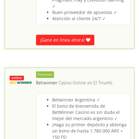
✓
Buen proveedor de apuestas ✓
Atención al cliente 24/7 ✓
¡Gane en línea ahora!
Premium
online
Betwinner
Casino Online en
El Triunfo
Betwinner Argentina ✓
El bono de bienvenida de
BetWinner Casino es sin duda el
mejor del mercado argentino ✓
¡Haga su primer depósito y obtenga
un bono de hasta 1.780.000 ARS +
150 FS!