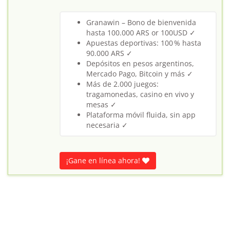
Granawin – Bono de bienvenida
hasta 100.000 ARS or 100USD ✓
Apuestas deportivas: 100 % hasta
90.000 ARS ✓
Depósitos en pesos argentinos,
Mercado Pago, Bitcoin y más ✓
Más de 2.000 juegos:
tragamonedas, casino en vivo y
mesas ✓
Plataforma móvil fluida, sin app
necesaria ✓
¡Gane en línea ahora!