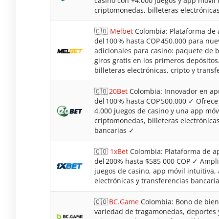
casino con +4.000 juegos y app móvil i
criptomonedas, billeteras electrónica
🇨🇴
Melbet
Colombia: Plataforma de 
del 100 % hasta COP 450.000 para nu
adicionales para casino: paquete de 
giros gratis en los primeros depósitos
billeteras electrónicas, cripto y trans
🇨🇴
20Bet
Colombia: Innovador en apu
del 100 % hasta COP 500.000 ✓ Ofrece
4.000 juegos de casino y una app móvil
criptomonedas, billeteras electrónicas 
bancarias ✓
🇨🇴
1xBet
Colombia: Plataforma de ap
del 200% hasta $585 000 COP ✓ Ampli
juegos de casino, app móvil intuitiva, a
electrónicas y transferencias bancaria
🇨🇴
BC.Game
Colombia: Bono de bien
variedad de tragamonedas, deportes y