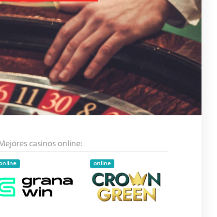
Mejores casinos online:
online
online