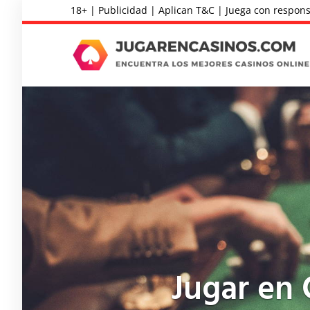
Skip
18+ | Publicidad | Aplican T&C | Juega con respon
to
main
content
Jugar en 