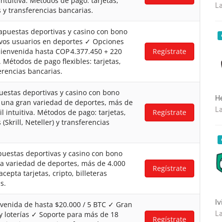
ntuitiva. Métodos de pago: tarjetas,
L
s y transferencias bancarias.
apuestas deportivas y casino con bono
evos usuarios en deportes ✓ Opciones
bienvenida hasta COP 4.377.450 + 220
Regístrate
. Métodos de pago flexibles: tarjetas,
ferencias bancarias.
estas deportivas y casino con bono
He
 una gran variedad de deportes, más de
L
 intuitiva. Métodos de pago: tarjetas,
Regístrate
(Skrill, Neteller) y transferencias
uestas deportivas y casino con bono
a variedad de deportes, más de 4.000
Regístrate
cepta tarjetas, cripto, billeteras
s.
Iv
venida de hasta $20.000 / 5 BTC ✓ Gran
L
 loterías ✓ Soporte para más de 18
Regístrate