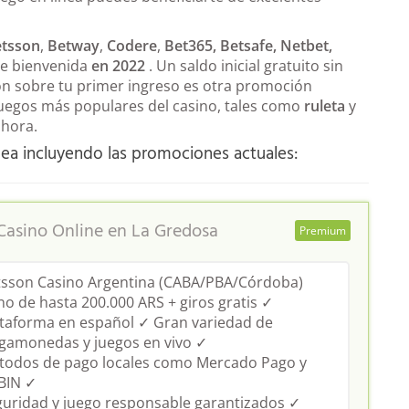
tsson
,
Betway
,
Codere
,
Bet365, Betsafe, Netbet,
de bienvenida
en 2022
. Un saldo inicial gratuito sin
ón sobre tu primer ingreso es otra promoción
juegos más populares del casino, tales como
ruleta
y
 hora.
nea incluyendo las promociones actuales:
Casino Online en
La Gredosa
Premium
tsson Casino Argentina (CABA/PBA/Córdoba)
o de hasta 200.000 ARS + giros gratis ✓
ataforma en español ✓ Gran variedad de
agamonedas y juegos en vivo ✓
todos de pago locales como Mercado Pago y
BIN ✓
guridad y juego responsable garantizados ✓