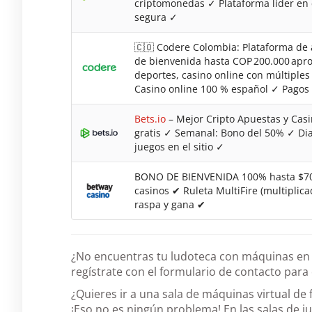
criptomonedas ✓ Plataforma líder en 
segura ✓
🇨🇴 Codere Colombia: Plataforma de 
de bienvenida hasta COP 200.000 ap
deportes, casino online con múltiples
Casino online 100 % español ✓ Pagos 
Bets.io
– Mejor Cripto Apuestas y Casi
gratis ✓ Semanal: Bono del 50% ✓ Di
juegos en el sitio ✓
BONO DE BIENVENIDA 100% hasta $70,
casinos ✔ Ruleta MultiFire (multiplic
raspa y gana ✔
¿No encuentras tu ludoteca con máquinas en 
regístrate con el formulario de contacto para 
¿Quieres ir a una sala de máquinas virtual de
¡Eso no es ningún problema! En las salas de j