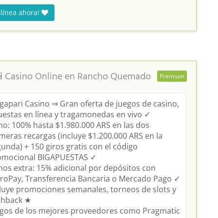
 línea ahora!
i
Casino Online en
Rancho Quemado
Premium
apari Casino ⇒ Gran oferta de juegos de casino,
estas en línea y tragamonedas en vivo ✓
o: 100% hasta $1.980.000 ARS en las dos
meras recargas (incluye $1.200.000 ARS en la
unda) + 150 giros gratis con el código
omocional BIGAPUESTAS ✓
os extra: 15% adicional por depósitos con
troPay, Transferencia Bancaria o Mercado Pago ✓
luye promociones semanales, torneos de slots y
shback ★
egos de los mejores proveedores como Pragmatic