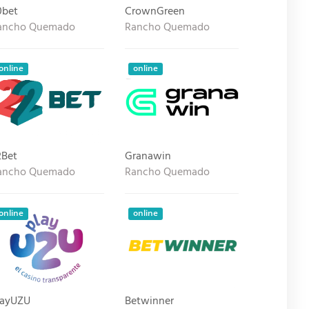
0bet
CrownGreen
ancho Quemado
Rancho Quemado
online
online
2Bet
Granawin
ancho Quemado
Rancho Quemado
online
online
layUZU
Betwinner