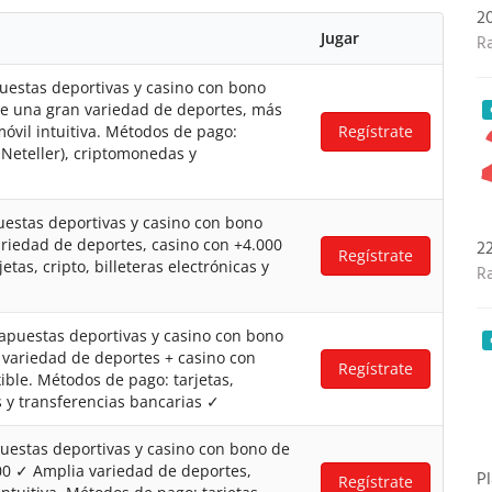
2
Jugar
R
estas deportivas y casino con bono
ce una gran variedad de deportes, más
óvil intuitiva. Métodos de pago:
Regístrate
l, Neteller), criptomonedas y
estas deportivas y casino con bono
riedad de deportes, casino con +4.000
2
Regístrate
etas, cripto, billeteras electrónicas y
R
apuestas deportivas y casino con bono
 variedad de deportes + casino con
Regístrate
ible. Métodos de pago: tarjetas,
s y transferencias bancarias ✓
uestas deportivas y casino con bono de
00 ✓ Amplia variedad de deportes,
P
Regístrate