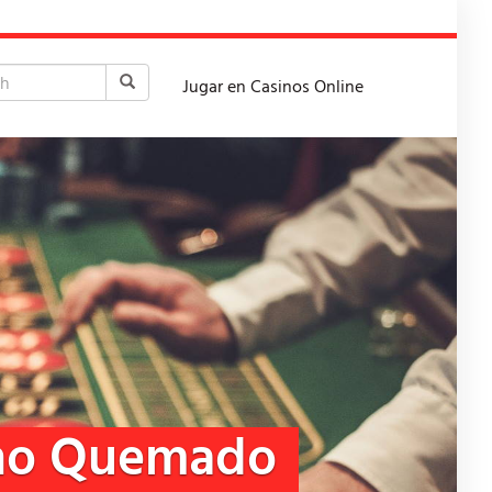
Jugar en Casinos Online
ho Quemado