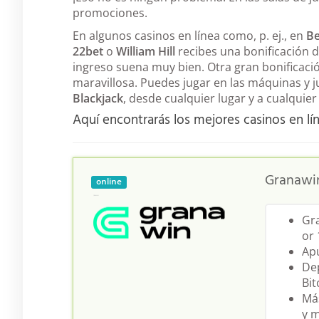
promociones.
En algunos casinos en línea como, p. ej., en
Be
22bet
o
William
Hill
recibes una bonificación 
ingreso suena muy bien. Otra gran bonificaci
maravillosa. Puedes jugar en las máquinas y 
Blackjack
, desde cualquier lugar y a cualquier
Aquí encontrarás los mejores casinos en lí
Granawi
online
Gr
or
Apu
De
Bit
Más
y 