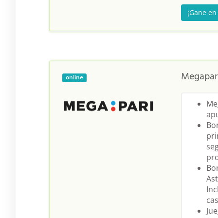
¡Gane en
Megapar
online
Meg
apu
Bon
pri
seg
pr
Bon
As
Inc
ca
Ju