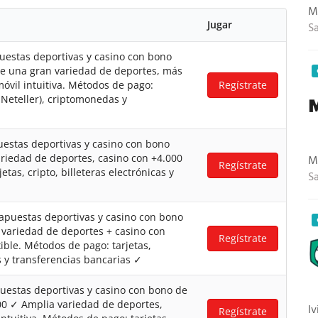
M
Jugar
S
estas deportivas y casino con bono
ce una gran variedad de deportes, más
óvil intuitiva. Métodos de pago:
Regístrate
l, Neteller), criptomonedas y
estas deportivas y casino con bono
riedad de deportes, casino con +4.000
M
Regístrate
etas, cripto, billeteras electrónicas y
S
apuestas deportivas y casino con bono
 variedad de deportes + casino con
Regístrate
ible. Métodos de pago: tarjetas,
s y transferencias bancarias ✓
uestas deportivas y casino con bono de
00 ✓ Amplia variedad de deportes,
Iv
Regístrate