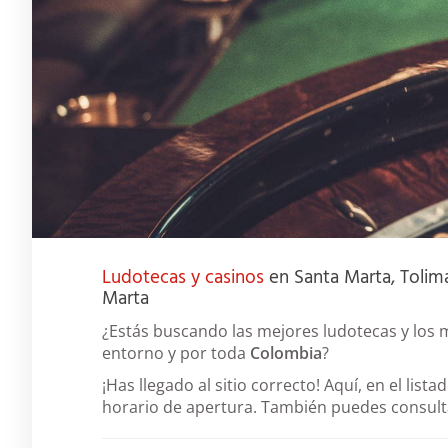
Ludotecas y casinos
en Santa Marta, Tolim
Marta
¿Estás buscando las mejores ludotecas y los 
entorno
y por toda
Colombia
?
¡Has llegado al sitio correcto! Aquí, en el list
horario de apertura. También puedes consulta