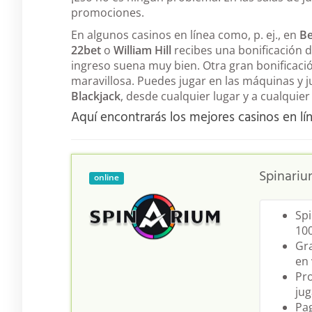
promociones.
En algunos casinos en línea como, p. ej., en
Be
22bet
o
William
Hill
recibes una bonificación 
ingreso suena muy bien. Otra gran bonificaci
maravillosa. Puedes jugar en las máquinas y 
Blackjack
, desde cualquier lugar y a cualquier
Aquí encontrarás los mejores casinos en lí
Spinari
online
Spi
100
Gra
en 
Pr
jug
Pag