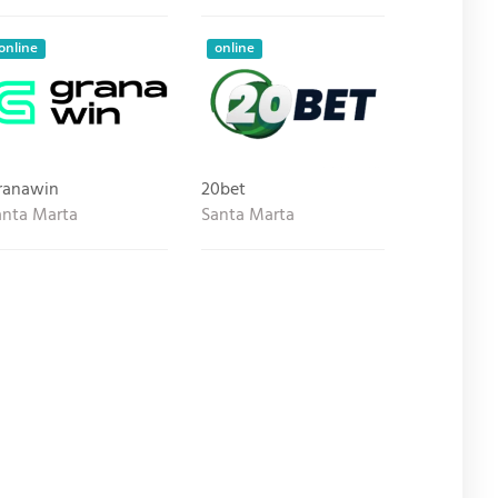
online
online
ranawin
20bet
anta Marta
Santa Marta