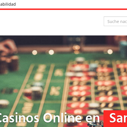
sabilidad
Casinos Online en
Sa