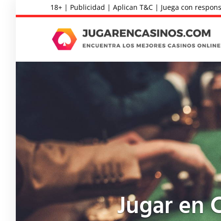
Skip
18+ | Publicidad | Aplican T&C | Juega con respon
to
main
content
Jugar en 