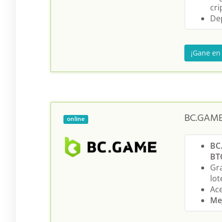
cr
De
¡Gane en
BC.GAM
online
BC
BT
Gr
lot
Ac
Me