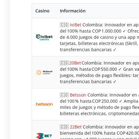
Casino
Información
🇨🇴
IviBet
Colombia: Innovador en apu
del 100% hasta COP 1.000.000 ✓ Ofre
de 4.000 juegos de casino y una app m
tarjetas, billeteras electrónicas (Skril
transferencias bancarias ✓
🇨🇴
20Bet
Colombia: Innovador en apu
del 100% hasta COP 550.000 ✓ Gran va
juegos, métodos de pago flexibles: tarj
transferencias bancarias ✓
🇨🇴
Betsson
Colombia: Innovador en 
del 100 % hasta COP 250.000 ✓ Amplia
miles de juegos y método de pago flex
billeteras electrónicas, criptomoneda
🇨🇴
22Bet
Colombia: Innovador en ap
bienvenida del 100% hasta COP 420.0