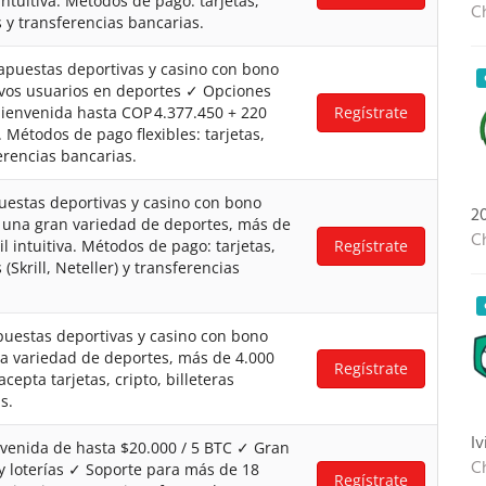
ntuitiva. Métodos de pago: tarjetas,
C
s y transferencias bancarias.
apuestas deportivas y casino con bono
evos usuarios en deportes ✓ Opciones
bienvenida hasta COP 4.377.450 + 220
Regístrate
. Métodos de pago flexibles: tarjetas,
ferencias bancarias.
estas deportivas y casino con bono
2
 una gran variedad de deportes, más de
C
 intuitiva. Métodos de pago: tarjetas,
Regístrate
(Skrill, Neteller) y transferencias
uestas deportivas y casino con bono
a variedad de deportes, más de 4.000
Regístrate
cepta tarjetas, cripto, billeteras
s.
Iv
venida de hasta $20.000 / 5 BTC ✓ Gran
C
 loterías ✓ Soporte para más de 18
Regístrate