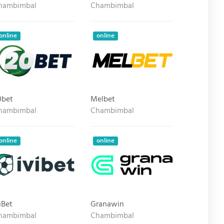
hambimbal
Chambimbal
online
online
0bet
Melbet
hambimbal
Chambimbal
online
online
iBet
Granawin
hambimbal
Chambimbal