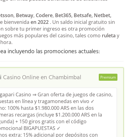
tsson
,
Betway
,
Codere
,
Bet365, Betsafe, Netbet,
de bienvenida
en 2022
. Un saldo inicial gratuito sin
ón sobre tu primer ingreso es otra promoción
juegos más populares del casino, tales como
ruleta
y
 hora.
nea incluyendo las promociones actuales:
i
Casino Online en
Chambimbal
Premium
apari Casino ⇒ Gran oferta de juegos de casino,
estas en línea y tragamonedas en vivo ✓
o: 100% hasta $1.980.000 ARS en las dos
meras recargas (incluye $1.200.000 ARS en la
unda) + 150 giros gratis con el código
omocional BIGAPUESTAS ✓
os extra: 15% adicional por depósitos con