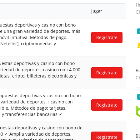
He
Jugar
C
estas deportivas y casino con bono
ce una gran variedad de deportes, más
óvil intuitiva. Métodos de pago:
Regístrate
l, Neteller), criptomonedas y
estas deportivas y casino con bono
riedad de deportes, casino con +4.000
B
Regístrate
etas, cripto, billeteras electrónicas y
C
apuestas deportivas y casino con bono
 variedad de deportes + casino con
Regístrate
ible. Métodos de pago: tarjetas,
s y transferencias bancarias ✓
uestas deportivas y casino con bono de
00 ✓ Amplia variedad de deportes,
B
Regístrate