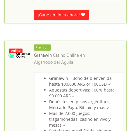
¡Gane en línea ahora!
Premium
online
Granawin
Casino Online en
Algarrobo del Águila
Granawin – Bono de bienvenida
hasta 100.000 ARS or 100USD ✓
Apuestas deportivas: 100 % hasta
90.000 ARS ✓
Depósitos en pesos argentinos,
Mercado Pago, Bitcoin y más ✓
Más de 2.000 juegos:
tragamonedas, casino en vivo y
mesas ✓
Plataforma móvil fluida, sin app