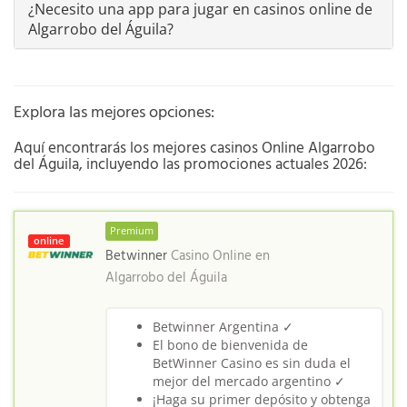
¿Necesito una app para jugar en casinos online de
Algarrobo del Águila?
Explora las mejores opciones:
Aquí encontrarás los mejores casinos Online Algarrobo
del Águila, incluyendo las promociones actuales 2026:
Premium
online
Betwinner
Casino Online en
Algarrobo del Águila
Betwinner Argentina ✓
El bono de bienvenida de
BetWinner Casino es sin duda el
mejor del mercado argentino ✓
¡Haga su primer depósito y obtenga