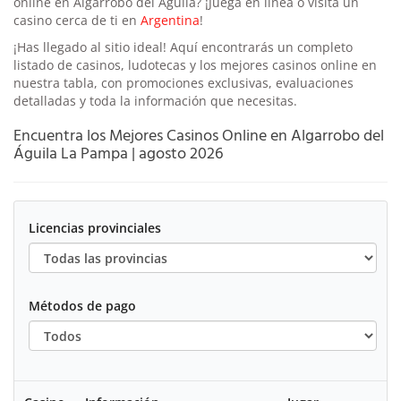
online en Algarrobo del Águila? ¡Juega en línea o visita un
casino cerca de ti en
Argentina
!
¡Has llegado al sitio ideal! Aquí encontrarás un completo
listado de casinos, ludotecas y los mejores casinos online en
nuestra tabla, con promociones exclusivas, evaluaciones
detalladas y toda la información que necesitas.
Encuentra los Mejores Casinos Online en Algarrobo del
Águila La Pampa | agosto 2026
Licencias provinciales
Métodos de pago