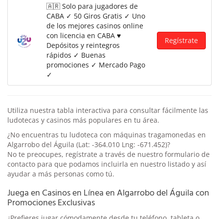
🇦🇷 Solo para jugadores de
CABA ✓ 50 Giros Gratis ✓ Uno
de los mejores casinos online
con licencia en CABA ♥
Regístrate
Depósitos y reintegros
rápidos ✓ Buenas
promociones ✓ Mercado Pago
✓
Utiliza nuestra tabla interactiva para consultar fácilmente las
ludotecas y casinos más populares en tu área.
¿No encuentras tu ludoteca con máquinas tragamonedas en
Algarrobo del Águila (Lat: -364.010 Lng: -671.452)?
No te preocupes, regístrate a través de nuestro formulario de
contacto para que podamos incluirla en nuestro listado y así
ayudar a más personas como tú.
Juega en Casinos en Línea en Algarrobo del Águila con
Promociones Exclusivas
¿Prefieres jugar cómodamente desde tu teléfono, tableta o