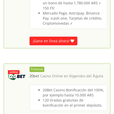
un bono de hasta 1.780.000 ARS +
150 FS!
Mercado Pago, Astropay, Binance
Pay, icash.one, Tarjetas de crédito,
Criptomonedas ✓
¡Gane en línea ahora!
Premium
online
20bet
Casino Online en
Algarrobo del Águila
20Bet Casino Bonificación del 100%,
por ejemplo hasta 10.000 ARS
120 tiradas gratuitas de
bonificación en el primer depósito.