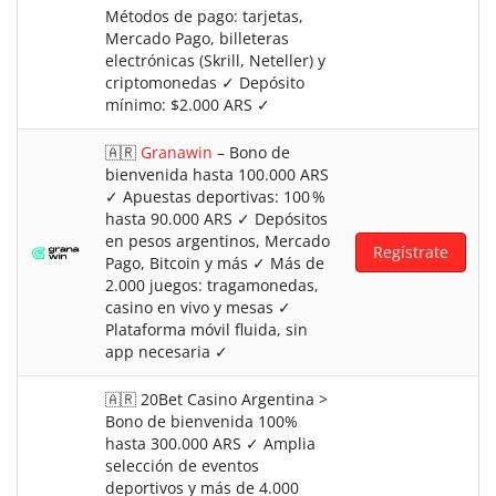
Métodos de pago: tarjetas,
Mercado Pago, billeteras
electrónicas (Skrill, Neteller) y
criptomonedas ✓ Depósito
mínimo: $2.000 ARS ✓
🇦🇷
Granawin
– Bono de
bienvenida hasta 100.000 ARS
✓ Apuestas deportivas: 100 %
hasta 90.000 ARS ✓ Depósitos
en pesos argentinos, Mercado
Regístrate
Pago, Bitcoin y más ✓ Más de
2.000 juegos: tragamonedas,
casino en vivo y mesas ✓
Plataforma móvil fluida, sin
app necesaria ✓
🇦🇷 20Bet Casino Argentina >
Bono de bienvenida 100%
hasta 300.000 ARS ✓ Amplia
selección de eventos
deportivos y más de 4.000