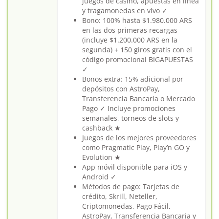
juegos de casino, apuestas en línea
y tragamonedas en vivo ✓
Bono: 100% hasta $1.980.000 ARS
en las dos primeras recargas
(incluye $1.200.000 ARS en la
segunda) + 150 giros gratis con el
código promocional BIGAPUESTAS
✓
Bonos extra: 15% adicional por
depósitos con AstroPay,
Transferencia Bancaria o Mercado
Pago ✓ Incluye promociones
semanales, torneos de slots y
cashback ★
Juegos de los mejores proveedores
como Pragmatic Play, Play’n GO y
Evolution ★
App móvil disponible para iOS y
Android ✓
Métodos de pago: Tarjetas de
crédito, Skrill, Neteller,
Criptomonedas, Pago Fácil,
AstroPay, Transferencia Bancaria y