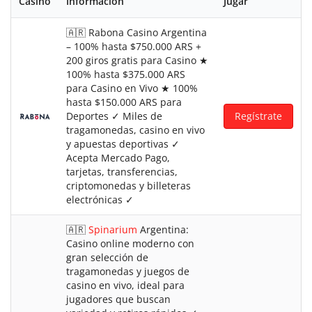
Casino
Información
Jugar
🇦🇷 Rabona Casino Argentina
– 100% hasta $750.000 ARS +
200 giros gratis para Casino ★
100% hasta $375.000 ARS
para Casino en Vivo ★ 100%
hasta $150.000 ARS para
Deportes ✓ Miles de
Regístrate
tragamonedas, casino en vivo
y apuestas deportivas ✓
Acepta Mercado Pago,
tarjetas, transferencias,
criptomonedas y billeteras
electrónicas ✓
🇦🇷
Spinarium
Argentina:
Casino online moderno con
gran selección de
tragamonedas y juegos de
casino en vivo, ideal para
jugadores que buscan