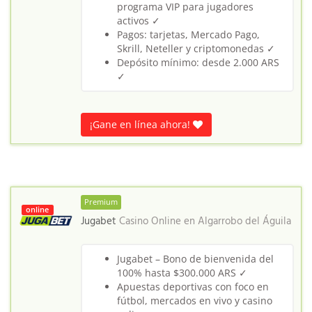
programa VIP para jugadores
activos ✓
Pagos: tarjetas, Mercado Pago,
Skrill, Neteller y criptomonedas ✓
Depósito mínimo: desde 2.000 ARS
✓
¡Gane en línea ahora!
Premium
online
Jugabet
Casino Online en
Algarrobo del Águila
Jugabet – Bono de bienvenida del
100% hasta $300.000 ARS ✓
Apuestas deportivas con foco en
fútbol, mercados en vivo y casino