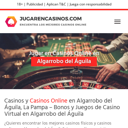
Skip
18+ | Publicidad | Aplican T&C | Juega con responsabilidad
to
main
content
Toggl
navig
Jugar en Casinos Online en
Algarrobo del Águila
Casinos y
Casinos Online
en Algarrobo del
Águila, La Pampa – Bonos y Juegos de Casino
Virtual en Algarrobo del Águila
¿Quieres encontrar los mejores casinos físicos y casinos