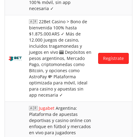
100 % móvil, sin app
necesaria ✓
🇦🇷 22Bet Casino > Bono de
bienvenida 100% hasta
$1.875.000 ARS ✓ Más de
12.000 juegos de casino,
incluidos tragamonedas y
juegos en vivo 🎰 Depósitos en
pesos argentinos, Mercado
Regístrate
Pago, criptomonedas como
Bitcoin, y opciones como
AstroPay 💸 Plataforma
optimizada para móvil, ideal
para casino y apuestas sin
app necesaria ✓
🇦🇷
Jugabet
Argentina:
Plataforma de apuestas
deportivas y casino online con
enfoque en fútbol y mercados
en vivo para jugadores