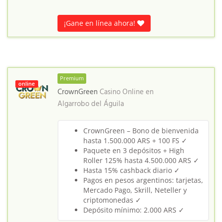
¡Gane en línea ahora!
Premium
online
CrownGreen
Casino Online en
Algarrobo del Águila
CrownGreen – Bono de bienvenida
hasta 1.500.000 ARS + 100 FS ✓
Paquete en 3 depósitos + High
Roller 125% hasta 4.500.000 ARS ✓
Hasta 15% cashback diario ✓
Pagos en pesos argentinos: tarjetas,
Mercado Pago, Skrill, Neteller y
criptomonedas ✓
Depósito mínimo: 2.000 ARS ✓