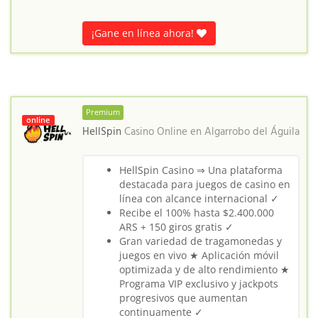
¡Gane en línea ahora!
Premium
online
HellSpin
Casino Online en
Algarrobo del Águila
HellSpin Casino ⇒ Una plataforma
destacada para juegos de casino en
línea con alcance internacional ✓
Recibe el 100% hasta $2.400.000
ARS + 150 giros gratis ✓
Gran variedad de tragamonedas y
juegos en vivo ★ Aplicación móvil
optimizada y de alto rendimiento ★
Programa VIP exclusivo y jackpots
progresivos que aumentan
continuamente ✓