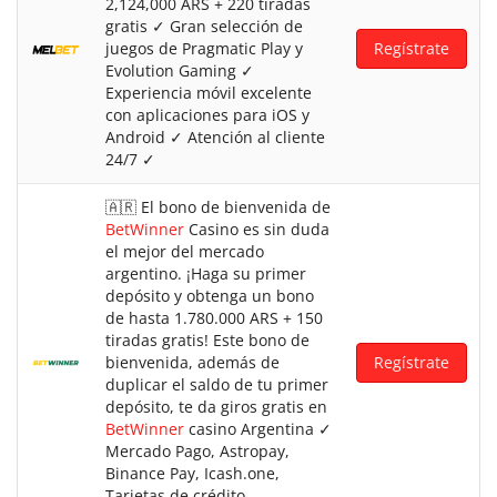
2,124,000 ARS + 220 tiradas
gratis ✓ Gran selección de
juegos de Pragmatic Play y
Regístrate
Evolution Gaming ✓
Experiencia móvil excelente
con aplicaciones para iOS y
Android ✓ Atención al cliente
24/7 ✓
🇦🇷 El bono de bienvenida de
BetWinner
Casino es sin duda
el mejor del mercado
argentino. ¡Haga su primer
depósito y obtenga un bono
de hasta 1.780.000 ARS + 150
tiradas gratis! Este bono de
bienvenida, además de
Regístrate
duplicar el saldo de tu primer
depósito, te da giros gratis en
BetWinner
casino Argentina ✓
Mercado Pago, Astropay,
Binance Pay, Icash.one,
Tarjetas de crédito,