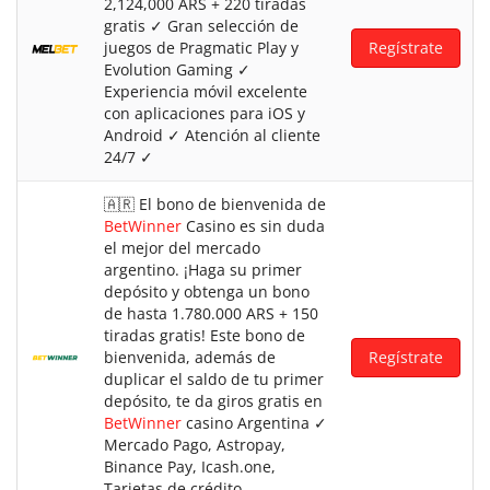
2,124,000 ARS + 220 tiradas
gratis ✓ Gran selección de
juegos de Pragmatic Play y
Regístrate
Evolution Gaming ✓
Experiencia móvil excelente
con aplicaciones para iOS y
Android ✓ Atención al cliente
24/7 ✓
🇦🇷 El bono de bienvenida de
BetWinner
Casino es sin duda
el mejor del mercado
argentino. ¡Haga su primer
depósito y obtenga un bono
de hasta 1.780.000 ARS + 150
tiradas gratis! Este bono de
bienvenida, además de
Regístrate
duplicar el saldo de tu primer
depósito, te da giros gratis en
BetWinner
casino Argentina ✓
Mercado Pago, Astropay,
Binance Pay, Icash.one,
Tarjetas de crédito,