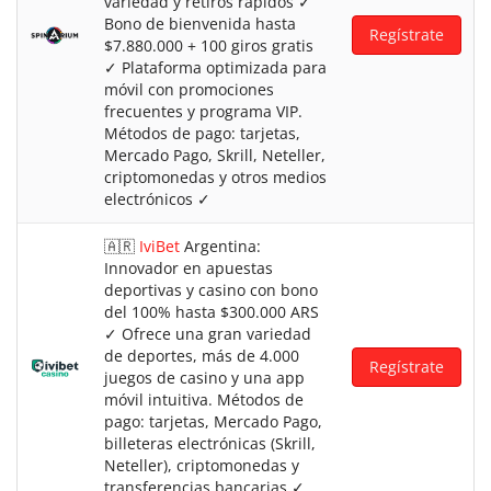
variedad y retiros rápidos ✓
Bono de bienvenida hasta
Regístrate
$7.880.000 + 100 giros gratis
✓ Plataforma optimizada para
móvil con promociones
frecuentes y programa VIP.
Métodos de pago: tarjetas,
Mercado Pago, Skrill, Neteller,
criptomonedas y otros medios
electrónicos ✓
🇦🇷
IviBet
Argentina:
Innovador en apuestas
deportivas y casino con bono
del 100% hasta $300.000 ARS
✓ Ofrece una gran variedad
de deportes, más de 4.000
Regístrate
juegos de casino y una app
móvil intuitiva. Métodos de
pago: tarjetas, Mercado Pago,
billeteras electrónicas (Skrill,
Neteller), criptomonedas y
transferencias bancarias ✓