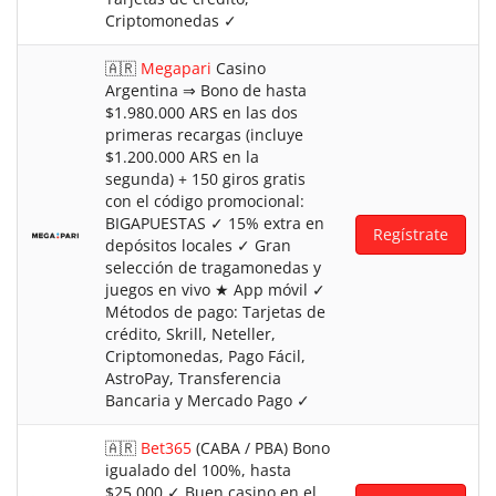
Criptomonedas ✓
🇦🇷
Megapari
Casino
Argentina ⇒ Bono de hasta
$1.980.000 ARS en las dos
primeras recargas (incluye
$1.200.000 ARS en la
segunda) + 150 giros gratis
con el código promocional:
BIGAPUESTAS ✓ 15% extra en
Regístrate
depósitos locales ✓ Gran
selección de tragamonedas y
juegos en vivo ★ App móvil ✓
Métodos de pago: Tarjetas de
crédito, Skrill, Neteller,
Criptomonedas, Pago Fácil,
AstroPay, Transferencia
Bancaria y Mercado Pago ✓
🇦🇷
Bet365
(CABA / PBA) Bono
igualado del 100%, hasta
$25.000 ✓ Buen casino en el