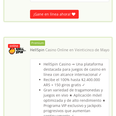
¡Gane en línea ahora!
Premium
online
HellSpin
Casino Online en
Veinticinco de Mayo
HellSpin Casino ⇒ Una plataforma
destacada para juegos de casino en
línea con alcance internacional ✓
Recibe el 100% hasta $2.400.000
ARS + 150 giros gratis ✓
Gran variedad de tragamonedas y
juegos en vivo ★ Aplicación móvil
optimizada y de alto rendimiento ★
Programa VIP exclusivo y jackpots
progresivos que aumentan
continuamente ✓