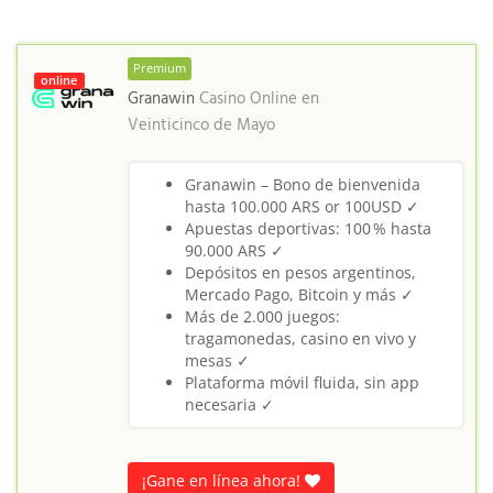
Premium
online
Granawin
Casino Online en
Veinticinco de Mayo
Granawin – Bono de bienvenida
hasta 100.000 ARS or 100USD ✓
Apuestas deportivas: 100 % hasta
90.000 ARS ✓
Depósitos en pesos argentinos,
Mercado Pago, Bitcoin y más ✓
Más de 2.000 juegos:
tragamonedas, casino en vivo y
mesas ✓
Plataforma móvil fluida, sin app
necesaria ✓
¡Gane en línea ahora!