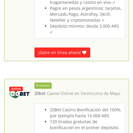
tragamonedas y casino en vivo ✓
Pagos en pesos argentinos: tarjetas,
Mercado Pago, AstroPay, Skrill,
Neteller y criptomonedas ✓
Depósito mínimo: desde 2.000 ARS
✓
¡Gane en línea ahora!
Premium
online
20bet
Casino Online en
Veinticinco de Mayo
20Bet Casino Bonificación del 100%,
por ejemplo hasta 10.000 ARS
120 tiradas gratuitas de
bonificación en el primer depósito.