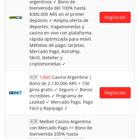
argentinos ✓ Bono de
bienvenida del 100% hasta
$300.000 ARS en el primer
Regístrate
depósito ✓ Amplia oferta de
deportes, tragamonedas y
casino en vivo con plataforma
rápida optimizada para móvil.
Métodos de pago: tarjetas,
Mercado Pago, AstroPay,
Skrill, Neteller y
criptomonedas ✓
🇦🇷
1xBet
Casino Argentina |
Bono de 2.130.000 ARS + 150
giros gratis ✓ Seguro ✓ Bonos
Regístrate
increíbles ✓ Programa de
Lealtad ✓ Mercado Pago, Pago
Fácil y Rapipago ✓
🇦🇷 Melbet Casino Argentina
con Mercado Pago >> Bono de
bienvenida 230% hasta