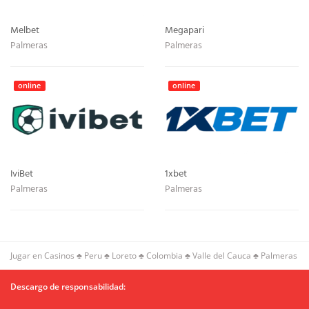
Melbet
Megapari
Palmeras
Palmeras
online
online
IviBet
1xbet
Palmeras
Palmeras
Jugar en Casinos
♣
Peru
♣
Loreto
♣
Colombia
♣
Valle del Cauca
♣
Palmeras
Descargo de responsabilidad: