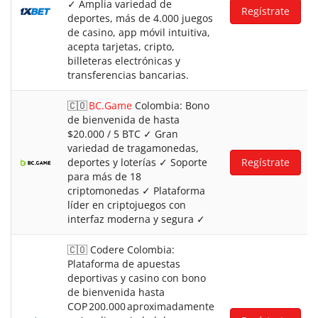
✓ Amplia variedad de
Regístrate
deportes, más de 4.000 juegos
de casino, app móvil intuitiva,
acepta tarjetas, cripto,
billeteras electrónicas y
transferencias bancarias.
🇨🇴
BC.Game
Colombia: Bono
de bienvenida de hasta
$20.000 / 5 BTC ✓ Gran
variedad de tragamonedas,
deportes y loterías ✓ Soporte
Regístrate
para más de 18
criptomonedas ✓ Plataforma
líder en criptojuegos con
interfaz moderna y segura ✓
🇨🇴 Codere Colombia:
Plataforma de apuestas
deportivas y casino con bono
de bienvenida hasta
COP 200.000 aproximadamente