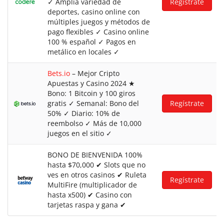
✓ Amplia variedad de
Regístrate
deportes, casino online con
múltiples juegos y métodos de
pago flexibles ✓ Casino online
100 % español ✓ Pagos en
metálico en locales ✓
Bets.io
– Mejor Cripto
Apuestas y Casino 2024 ★
Bono: 1 Bitcoin y 100 giros
gratis ✓ Semanal: Bono del
Regístrate
50% ✓ Diario: 10% de
reembolso ✓ Más de 10,000
juegos en el sitio ✓
BONO DE BIENVENIDA 100%
hasta $70,000 ✔ Slots que no
ves en otros casinos ✔ Ruleta
Regístrate
MultiFire (multiplicador de
hasta x500) ✔ Casino con
tarjetas raspa y gana ✔