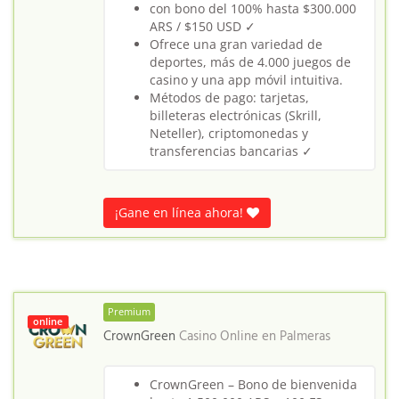
con bono del 100% hasta $300.000
ARS / $150 USD ✓
Ofrece una gran variedad de
deportes, más de 4.000 juegos de
casino y una app móvil intuitiva.
Métodos de pago: tarjetas,
billeteras electrónicas (Skrill,
Neteller), criptomonedas y
transferencias bancarias ✓
¡Gane en línea ahora!
Premium
online
CrownGreen
Casino Online en
Palmeras
CrownGreen – Bono de bienvenida