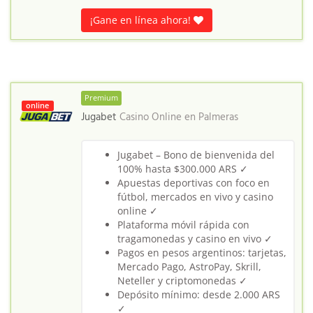
¡Gane en línea ahora!
Premium
online
Jugabet
Casino Online en
Palmeras
Jugabet – Bono de bienvenida del
100% hasta $300.000 ARS ✓
Apuestas deportivas con foco en
fútbol, mercados en vivo y casino
online ✓
Plataforma móvil rápida con
tragamonedas y casino en vivo ✓
Pagos en pesos argentinos: tarjetas,
Mercado Pago, AstroPay, Skrill,
Neteller y criptomonedas ✓
Depósito mínimo: desde 2.000 ARS
✓