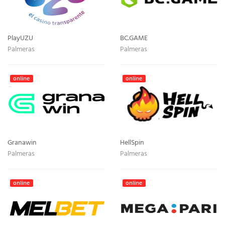
PlayUZU
BC.GAME
Palmeras
Palmeras
online
online
Granawin
HellSpin
Palmeras
Palmeras
online
online