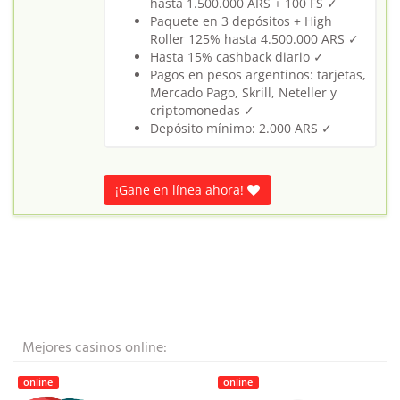
hasta 1.500.000 ARS + 100 FS ✓
Paquete en 3 depósitos + High
Roller 125% hasta 4.500.000 ARS ✓
Hasta 15% cashback diario ✓
Pagos en pesos argentinos: tarjetas,
Mercado Pago, Skrill, Neteller y
criptomonedas ✓
Depósito mínimo: 2.000 ARS ✓
¡Gane en línea ahora!
Mejores casinos online:
online
online