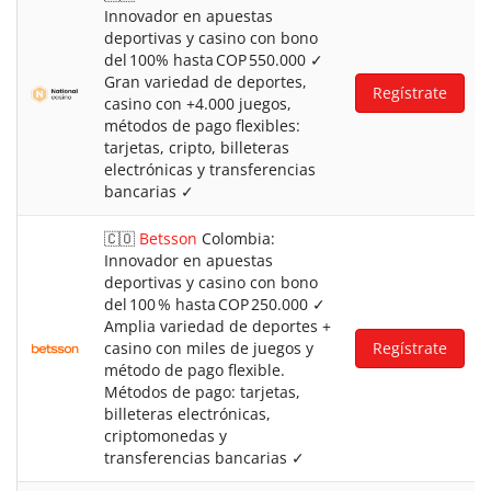
Innovador en apuestas
deportivas y casino con bono
del 100% hasta COP 550.000 ✓
Gran variedad de deportes,
Regístrate
casino con +4.000 juegos,
métodos de pago flexibles:
tarjetas, cripto, billeteras
electrónicas y transferencias
bancarias ✓
🇨🇴
Betsson
Colombia:
Innovador en apuestas
deportivas y casino con bono
del 100 % hasta COP 250.000 ✓
Amplia variedad de deportes +
casino con miles de juegos y
Regístrate
método de pago flexible.
Métodos de pago: tarjetas,
billeteras electrónicas,
criptomonedas y
transferencias bancarias ✓