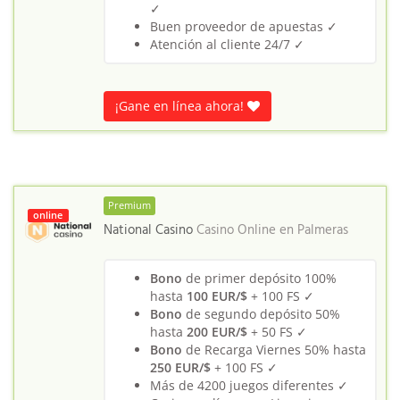
✓
Buen proveedor de apuestas ✓
Atención al cliente 24/7 ✓
¡Gane en línea ahora!
Premium
online
National Casino
Casino Online en
Palmeras
Bono
de primer depósito 100%
hasta
100 EUR/$
+ 100 FS ✓
Bono
de segundo depósito 50%
hasta
200 EUR/$
+ 50 FS ✓
Bono
de Recarga Viernes 50% hasta
250 EUR/$
+ 100 FS ✓
Más de 4200 juegos diferentes ✓