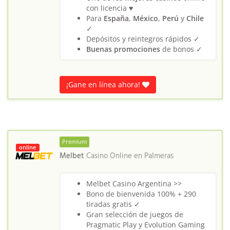
con licencia ♥
Para
España
,
México
,
Perú
y
Chile
✓
Depósitos y reintegros rápidos ✓
Buenas promociones
de bonos ✓
¡Gane en línea ahora!
Premium
online
Melbet
Casino Online en
Palmeras
Melbet Casino Argentina >>
Bono de bienvenida 100% + 290
tiradas gratis ✓
Gran selección de juegos de
Pragmatic Play y Evolution Gaming