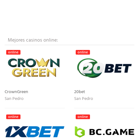
Mejores casinos online:
online
online
CrownGreen
20bet
San Pedro
San Pedro
online
online