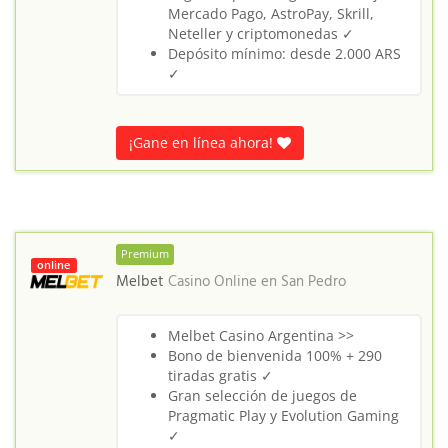
Mercado Pago, AstroPay, Skrill,
Neteller y criptomonedas ✓
Depósito mínimo: desde 2.000 ARS
✓
¡Gane en línea ahora!
Premium
online
Melbet
Casino Online en
San Pedro
Melbet Casino Argentina >>
Bono de bienvenida 100% + 290
tiradas gratis ✓
Gran selección de juegos de
Pragmatic Play y Evolution Gaming
✓