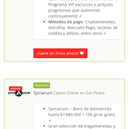
Programa VIP exclusivo y jackpots
progresivos que aumentan
continuamente ✓
Métodos de pago:
Criptomonedas,
AstroPay, Mercado Pago, tarjetas de
crédito y débito, entre otros ✓
¡Gane en línea ahora!
Premium
online
Spinarium
Casino Online en
San Pedro
Spinarium – Bono de bienvenida
hasta $7.880.000 + 100 giros gratis
✓
Gran selección de tragamonedas y