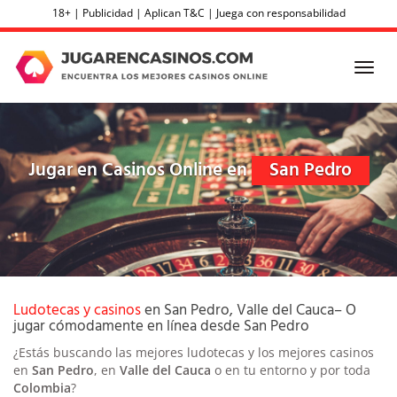
Skip
18+ | Publicidad | Aplican T&C | Juega con responsabilidad
to
main
content
Toggl
navig
Jugar en Casinos Online en
San Pedro
Ludotecas y casinos
en San Pedro, Valle del Cauca– O
jugar cómodamente en línea desde San Pedro
¿Estás buscando las mejores ludotecas y los mejores casinos
en
San Pedro
, en
Valle del Cauca
o en tu entorno
y por toda
Colombia
?