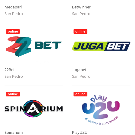
Megapari
Betwinner
San Pedro
San Pedro
online
online
22Bet
Jugabet
San Pedro
San Pedro
online
online
Spinarium
PlayUZU