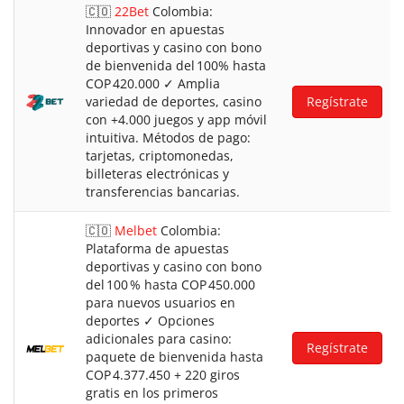
🇨🇴
22Bet
Colombia:
Innovador en apuestas
deportivas y casino con bono
de bienvenida del 100% hasta
COP 420.000 ✓ Amplia
variedad de deportes, casino
Regístrate
con +4.000 juegos y app móvil
intuitiva. Métodos de pago:
tarjetas, criptomonedas,
billeteras electrónicas y
transferencias bancarias.
🇨🇴
Melbet
Colombia:
Plataforma de apuestas
deportivas y casino con bono
del 100 % hasta COP 450.000
para nuevos usuarios en
deportes ✓ Opciones
adicionales para casino:
Regístrate
paquete de bienvenida hasta
COP 4.377.450 + 220 giros
gratis en los primeros