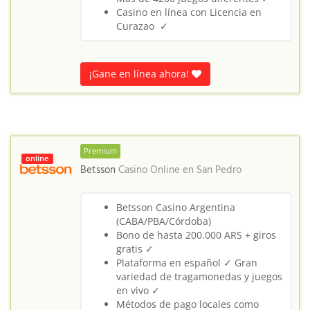
Casino en línea con Licencia en
Curazao ✓
¡Gane en línea ahora!
Premium
online
Betsson
Casino Online en
San Pedro
Betsson Casino Argentina
(CABA/PBA/Córdoba)
Bono de hasta 200.000 ARS + giros
gratis ✓
Plataforma en español ✓ Gran
variedad de tragamonedas y juegos
en vivo ✓
Métodos de pago locales como