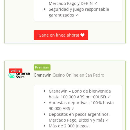
Mercado Pago y DEBIN ✓
Seguridad y juego responsable
garantizados ✓
¡Gane en línea ahora!
Premium
online
Granawin
Casino Online en
San Pedro
Granawin – Bono de bienvenida
hasta 100.000 ARS or 100USD ✓
Apuestas deportivas: 100 % hasta
90.000 ARS ✓
Depósitos en pesos argentinos,
Mercado Pago, Bitcoin y más ✓
Más de 2.000 juegos: