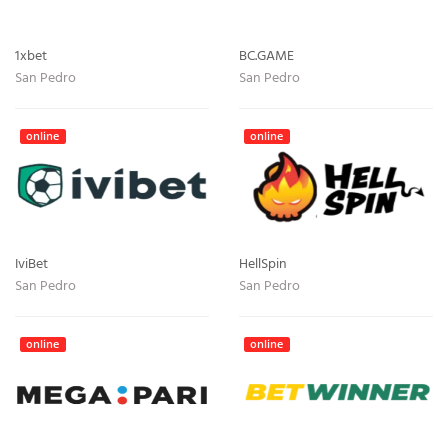
1xbet
BC.GAME
San Pedro
San Pedro
online
online
IviBet
HellSpin
San Pedro
San Pedro
online
online