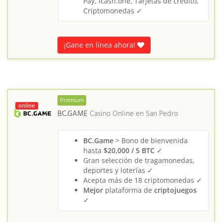
Pay, icash.one, Tarjetas de crédito,
Criptomonedas ✓
¡Gane en línea ahora!
Premium
online
BC.GAME
Casino Online en
San Pedro
BC.Game
> Bono de bienvenida
hasta
$20,000 / 5 BTC
✓
Gran selección de tragamonedas,
deportes y loterías ✓
Acepta más de 18 criptomonedas ✓
Mejor
plataforma de
criptojuegos
✓