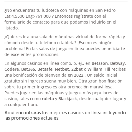
¿No encuentras tu ludoteca con máquinas en San Pedro
Lat:4.5500 Lng:-761.000 ? Entonces regístrate con el
formulario de contacto para que podamos incluirlo en el
listado.
¿Quieres ir a una sala de máquinas virtual de forma rápida y
cómoda desde tu teléfono o tableta? ¡Eso no es ningún
problema! En las salas de juego en línea puedes beneficiarte
de excelentes promociones.
En algunos casinos en línea como, p. ej., en
Betsson
,
Betway
,
Codere
,
Bet365, Betsafe, Netbet, 22bet
o
William
Hill
recibes
una bonificación de bienvenida
en 2022
. Un saldo inicial
gratuito sin ingreso suena muy bien. Otra gran bonificación
sobre tu primer ingreso es otra promoción maravillosa.
Puedes jugar en las máquinas y juegos más populares del
casino, tales como
ruleta
y
Blackjack
, desde cualquier lugar y
a cualquier hora.
Aquí encontrarás los mejores casinos en línea incluyendo
las promociones actuales: