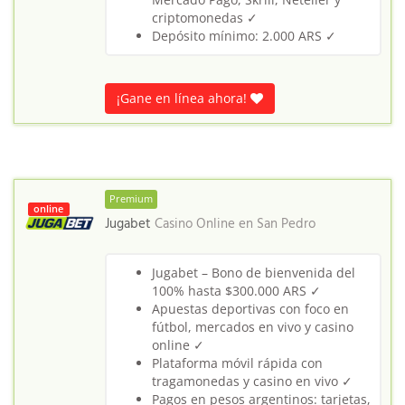
criptomonedas ✓
Depósito mínimo: 2.000 ARS ✓
¡Gane en línea ahora!
Premium
online
Jugabet
Casino Online en
San Pedro
Jugabet – Bono de bienvenida del
100% hasta $300.000 ARS ✓
Apuestas deportivas con foco en
fútbol, mercados en vivo y casino
online ✓
Plataforma móvil rápida con
tragamonedas y casino en vivo ✓
Pagos en pesos argentinos: tarjetas,