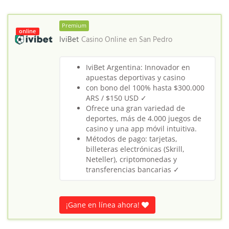
Premium
online
IviBet
Casino Online en
San Pedro
IviBet Argentina: Innovador en
apuestas deportivas y casino
con bono del 100% hasta $300.000
ARS / $150 USD ✓
Ofrece una gran variedad de
deportes, más de 4.000 juegos de
casino y una app móvil intuitiva.
Métodos de pago: tarjetas,
billeteras electrónicas (Skrill,
Neteller), criptomonedas y
transferencias bancarias ✓
¡Gane en línea ahora!