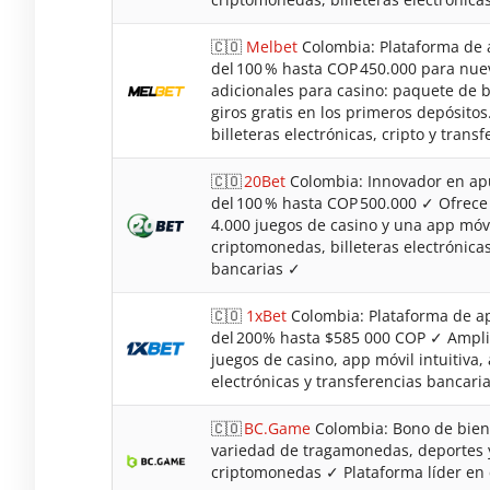
🇨🇴
Melbet
Colombia: Plataforma de 
del 100 % hasta COP 450.000 para nu
adicionales para casino: paquete de 
giros gratis en los primeros depósitos
billeteras electrónicas, cripto y trans
🇨🇴
20Bet
Colombia: Innovador en apu
del 100 % hasta COP 500.000 ✓ Ofrece
4.000 juegos de casino y una app móvil
criptomonedas, billeteras electrónicas 
bancarias ✓
🇨🇴
1xBet
Colombia: Plataforma de ap
del 200% hasta $585 000 COP ✓ Ampli
juegos de casino, app móvil intuitiva, a
electrónicas y transferencias bancaria
🇨🇴
BC.Game
Colombia: Bono de bien
variedad de tragamonedas, deportes y
criptomonedas ✓ Plataforma líder en 