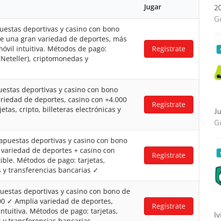
Jugar
2
G
estas deportivas y casino con bono
ce una gran variedad de deportes, más
óvil intuitiva. Métodos de pago:
Regístrate
l, Neteller), criptomonedas y
estas deportivas y casino con bono
riedad de deportes, casino con +4.000
Regístrate
etas, cripto, billeteras electrónicas y
J
G
apuestas deportivas y casino con bono
 variedad de deportes + casino con
Regístrate
ible. Métodos de pago: tarjetas,
s y transferencias bancarias ✓
uestas deportivas y casino con bono de
00 ✓ Amplia variedad de deportes,
Regístrate
ntuitiva. Métodos de pago: tarjetas,
Iv
s y transferencias bancarias.