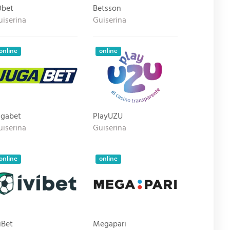
0bet
Betsson
uiserina
Guiserina
online
online
ugabet
PlayUZU
uiserina
Guiserina
online
online
iBet
Megapari