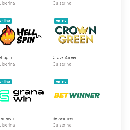
uiserina
Guiserina
online
online
llSpin
CrownGreen
uiserina
Guiserina
online
online
ranawin
Betwinner
uiserina
Guiserina