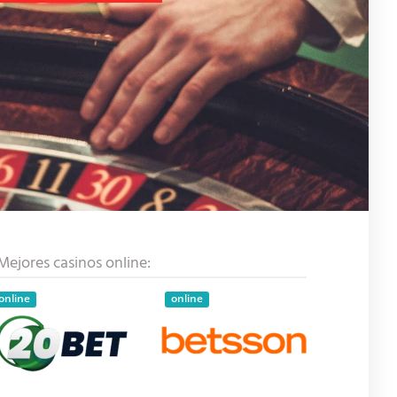
Mejores casinos online:
online
online