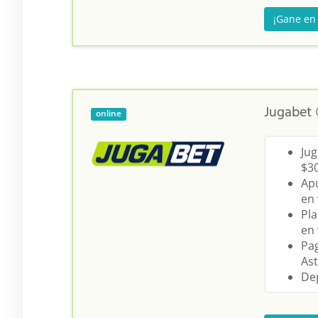
¡Gane en
Jugabet
online
Jug
$3
Apu
en 
Pl
en 
Pag
Ast
De