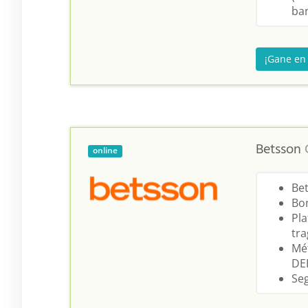
ba
¡Gane en
Betsson
online
Be
Bon
Pl
tr
Mé
DE
Se