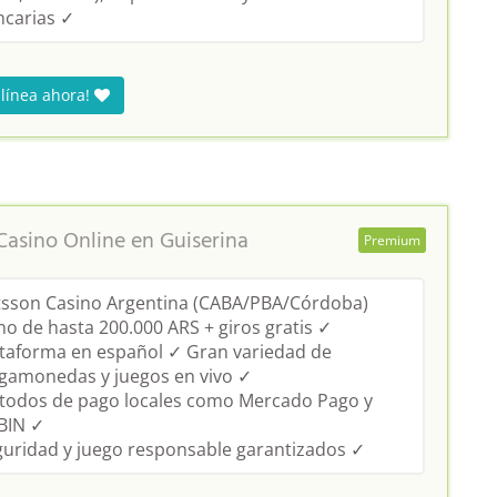
ncarias ✓
 línea ahora!
Casino Online en
Guiserina
Premium
tsson Casino Argentina (CABA/PBA/Córdoba)
o de hasta 200.000 ARS + giros gratis ✓
ataforma en español ✓ Gran variedad de
agamonedas y juegos en vivo ✓
todos de pago locales como Mercado Pago y
BIN ✓
guridad y juego responsable garantizados ✓