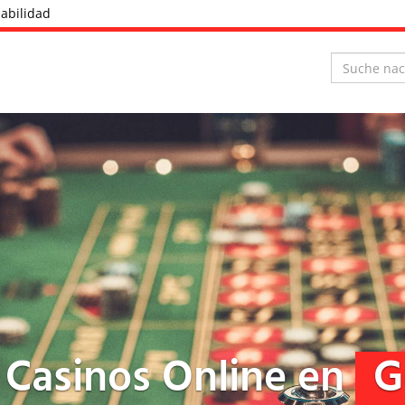
sabilidad
 Casinos Online en
G