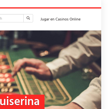
Jugar en Casinos Online
uiserina