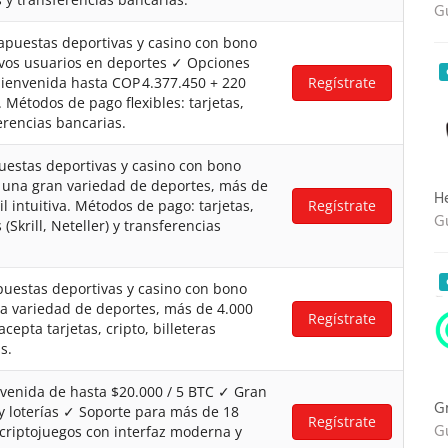
G
apuestas deportivas y casino con bono
evos usuarios en deportes ✓ Opciones
bienvenida hasta COP 4.377.450 + 220
Regístrate
. Métodos de pago flexibles: tarjetas,
ferencias bancarias.
estas deportivas y casino con bono
 una gran variedad de deportes, más de
He
 intuitiva. Métodos de pago: tarjetas,
Regístrate
G
(Skrill, Neteller) y transferencias
uestas deportivas y casino con bono
a variedad de deportes, más de 4.000
Regístrate
cepta tarjetas, cripto, billeteras
s.
venida de hasta $20.000 / 5 BTC ✓ Gran
G
 loterías ✓ Soporte para más de 18
Regístrate
G
criptojuegos con interfaz moderna y