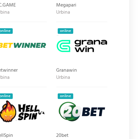
C.GAME
Megapari
rbina
Urbina
online
online
etwinner
Granawin
rbina
Urbina
online
online
llSpin
20bet