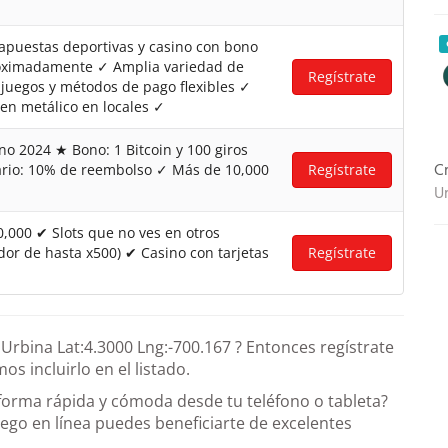
apuestas deportivas y casino con bono
roximadamente ✓ Amplia variedad de
Regístrate
 juegos y métodos de pago flexibles ✓
en metálico en locales ✓
no 2024 ★ Bono: 1 Bitcoin y 100 giros
C
ario: 10% de reembolso ✓ Más de 10,000
Regístrate
U
000 ✔ Slots que no ves en otros
ador de hasta x500) ✔ Casino con tarjetas
Regístrate
rbina Lat:4.3000 Lng:-700.167 ? Entonces regístrate
s incluirlo en el listado.
 forma rápida y cómoda desde tu teléfono o tableta?
uego en línea puedes beneficiarte de excelentes