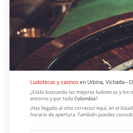
Ludotecas y casinos
en Urbina, Vichada– O
¿Estás buscando las mejores ludotecas y los 
entorno
y por toda
Colombia
?
¡Has llegado al sitio correcto! Aquí, en el list
horario de apertura. También puedes consulta