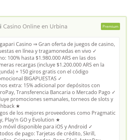
i
Casino Online en
Urbina
Premium
apari Casino ⇒ Gran oferta de juegos de casino,
estas en línea y tragamonedas en vivo ✓
o: 100% hasta $1.980.000 ARS en las dos
meras recargas (incluye $1.200.000 ARS en la
unda) + 150 giros gratis con el código
omocional BIGAPUESTAS ✓
os extra: 15% adicional por depósitos con
troPay, Transferencia Bancaria o Mercado Pago ✓
luye promociones semanales, torneos de slots y
shback ★
egos de los mejores proveedores como Pragmatic
y, Play’n GO y Evolution ★
 móvil disponible para iOS y Android ✓
odos de pago: Tarjetas de crédito, Skrill,