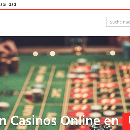
sabilidad
en Casinos Online en