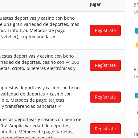
Jugar
B
U
estas deportivas y casino con bono
ce una gran variedad de deportes, más
óvil intuitiva. Métodos de pago:
Regístrate
l, Neteller), criptomonedas y
estas deportivas y casino con bono
riedad de deportes, casino con +4.000
Regístrate
etas, cripto, billeteras electrónicas y
B
U
apuestas deportivas y casino con bono
 variedad de deportes + casino con
Regístrate
ible. Métodos de pago: tarjetas,
s y transferencias bancarias ✓
uestas deportivas y casino con bono de
00 ✓ Amplia variedad de deportes,
Regístrate
ntuitiva. Métodos de pago: tarjetas,
He
s y transferencias bancarias.