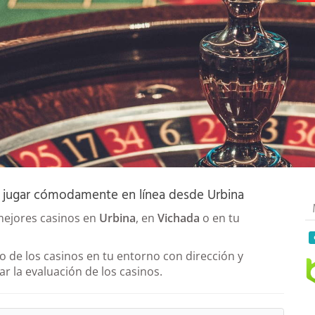
 jugar cómodamente en línea desde Urbina
mejores casinos en
Urbina
, en
Vichada
o en tu
ado de los casinos en tu entorno con dirección y
r la evaluación de los casinos.