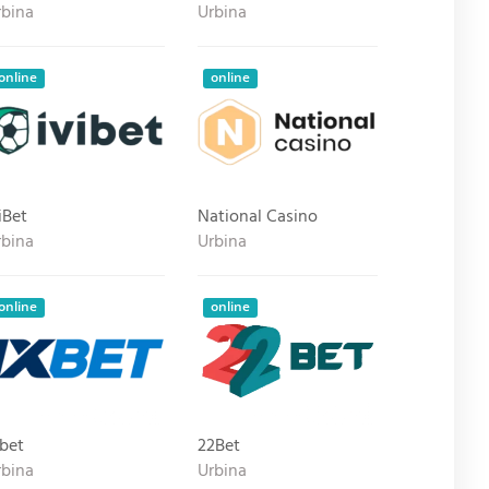
rbina
Urbina
online
online
iBet
National Casino
rbina
Urbina
online
online
xbet
22Bet
rbina
Urbina