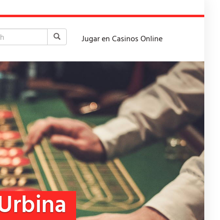
Jugar en Casinos Online
Urbina