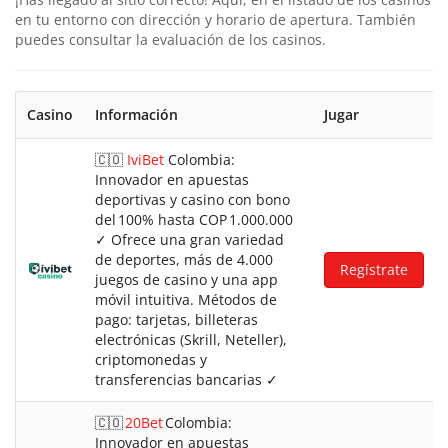
en tu entorno con dirección y horario de apertura. También
puedes consultar la evaluación de los casinos.
Casino
Información
Jugar
🇨🇴
IviBet
Colombia:
Innovador en apuestas
deportivas y casino con bono
del 100% hasta COP 1.000.000
✓ Ofrece una gran variedad
de deportes, más de 4.000
Regístrate
juegos de casino y una app
móvil intuitiva. Métodos de
pago: tarjetas, billeteras
electrónicas (Skrill, Neteller),
criptomonedas y
transferencias bancarias ✓
🇨🇴
20Bet
Colombia:
Innovador en apuestas