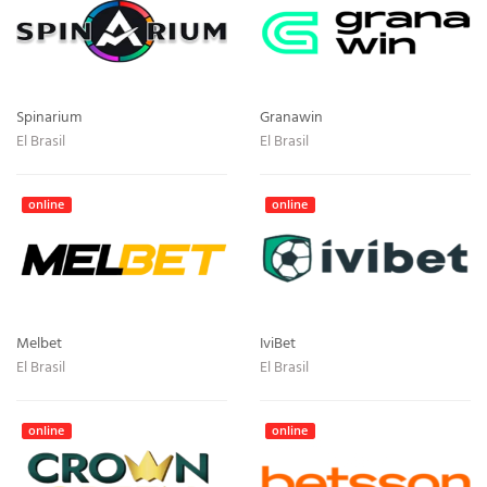
Spinarium
Granawin
El Brasil
El Brasil
online
online
Melbet
IviBet
El Brasil
El Brasil
online
online