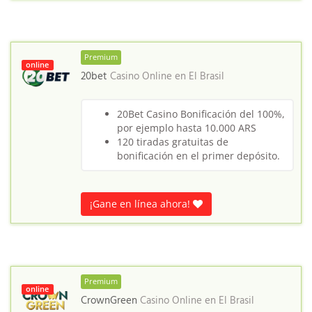
Premium
online
20bet
Casino Online en
El Brasil
20Bet Casino Bonificación del 100%,
por ejemplo hasta 10.000 ARS
120 tiradas gratuitas de
bonificación en el primer depósito.
¡Gane en línea ahora!
Premium
online
CrownGreen
Casino Online en
El Brasil