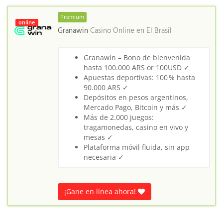
Premium
online
Granawin
Casino Online en
El Brasil
Granawin – Bono de bienvenida
hasta 100.000 ARS or 100USD ✓
Apuestas deportivas: 100 % hasta
90.000 ARS ✓
Depósitos en pesos argentinos,
Mercado Pago, Bitcoin y más ✓
Más de 2.000 juegos:
tragamonedas, casino en vivo y
mesas ✓
Plataforma móvil fluida, sin app
necesaria ✓
¡Gane en línea ahora!