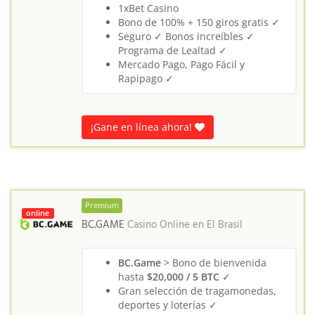
1xBet Casino
Bono de 100% + 150 giros gratis ✓
Seguro ✓ Bonos increíbles ✓
Programa de Lealtad ✓
Mercado Pago, Pago Fácil y
Rapipago ✓
¡Gane en línea ahora!
Premium
online
BC.GAME
Casino Online en
El Brasil
BC.Game
> Bono de bienvenida
hasta
$20,000 / 5 BTC
✓
Gran selección de tragamonedas,
deportes y loterías ✓