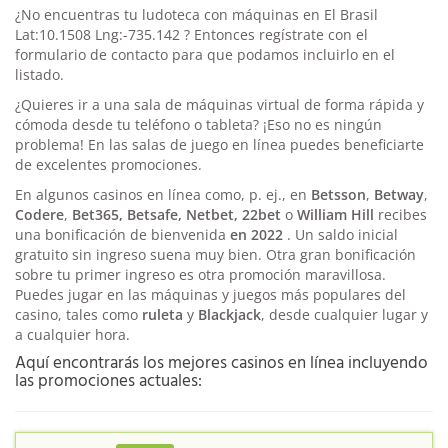
¿No encuentras tu ludoteca con máquinas en El Brasil
Lat:10.1508 Lng:-735.142 ? Entonces regístrate con el
formulario de contacto para que podamos incluirlo en el
listado.
¿Quieres ir a una sala de máquinas virtual de forma rápida y
cómoda desde tu teléfono o tableta? ¡Eso no es ningún
problema! En las salas de juego en línea puedes beneficiarte
de excelentes promociones.
En algunos casinos en línea como, p. ej., en
Betsson
,
Betway
,
Codere
,
Bet365, Betsafe, Netbet, 22bet
o
William
Hill
recibes
una bonificación de bienvenida
en 2022
. Un saldo inicial
gratuito sin ingreso suena muy bien. Otra gran bonificación
sobre tu primer ingreso es otra promoción maravillosa.
Puedes jugar en las máquinas y juegos más populares del
casino, tales como
ruleta
y
Blackjack
, desde cualquier lugar y
a cualquier hora.
Aquí encontrarás los mejores casinos en línea incluyendo
las promociones actuales: