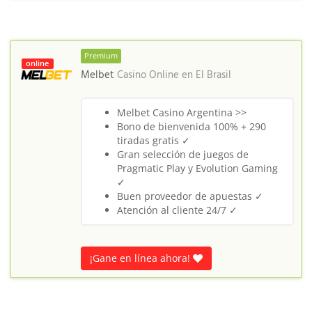
Premium
online
Melbet
Casino Online en
El Brasil
Melbet Casino Argentina >>
Bono de bienvenida 100% + 290
tiradas gratis ✓
Gran selección de juegos de
Pragmatic Play y Evolution Gaming
✓
Buen proveedor de apuestas ✓
Atención al cliente 24/7 ✓
¡Gane en línea ahora!