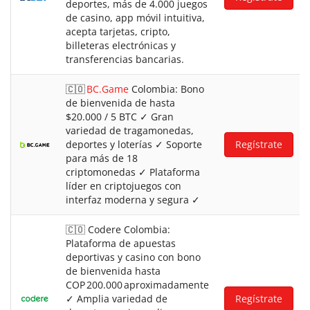
deportes, más de 4.000 juegos
de casino, app móvil intuitiva,
acepta tarjetas, cripto,
billeteras electrónicas y
transferencias bancarias.
🇨🇴
BC.Game
Colombia: Bono
de bienvenida de hasta
$20.000 / 5 BTC ✓ Gran
variedad de tragamonedas,
deportes y loterías ✓ Soporte
Regístrate
para más de 18
criptomonedas ✓ Plataforma
líder en criptojuegos con
interfaz moderna y segura ✓
🇨🇴 Codere Colombia:
Plataforma de apuestas
deportivas y casino con bono
de bienvenida hasta
COP 200.000 aproximadamente
✓ Amplia variedad de
Regístrate