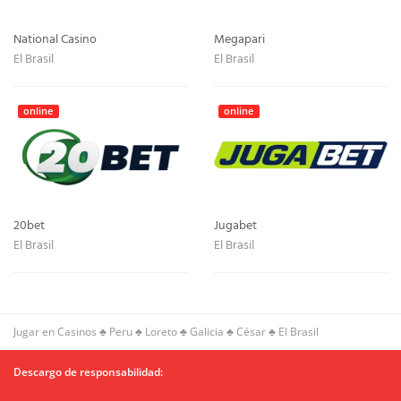
National Casino
Megapari
El Brasil
El Brasil
online
online
20bet
Jugabet
El Brasil
El Brasil
Jugar en Casinos
♣
Peru
♣
Loreto
♣
Galicia
♣
César
♣
El Brasil
Descargo de responsabilidad: