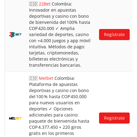
🇨🇴
22Bet
Colombia:
Innovador en apuestas
deportivas y casino con bono
de bienvenida del 100% hasta
COP 420.000 ✓ Amplia
variedad de deportes, casino
Regístrate
con +4.000 juegos y app móvil
intuitiva. Métodos de pago:
tarjetas, criptomonedas,
billeteras electrónicas y
transferencias bancarias.
🇨🇴
Melbet
Colombia:
Plataforma de apuestas
deportivas y casino con bono
del 100 % hasta COP 450.000
para nuevos usuarios en
deportes ✓ Opciones
adicionales para casino:
Regístrate
paquete de bienvenida hasta
COP 4.377.450 + 220 giros
gratis en los primeros