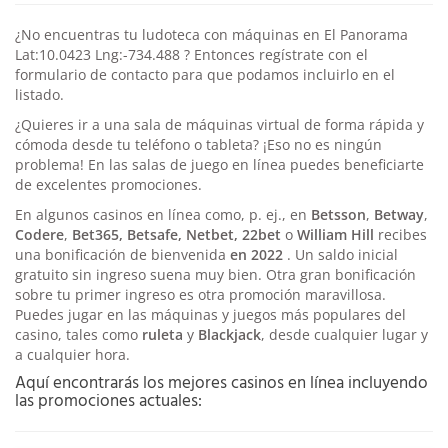
¿No encuentras tu ludoteca con máquinas en El Panorama
Lat:10.0423 Lng:-734.488 ? Entonces regístrate con el
formulario de contacto para que podamos incluirlo en el
listado.
¿Quieres ir a una sala de máquinas virtual de forma rápida y
cómoda desde tu teléfono o tableta? ¡Eso no es ningún
problema! En las salas de juego en línea puedes beneficiarte
de excelentes promociones.
En algunos casinos en línea como, p. ej., en
Betsson
,
Betway
,
Codere
,
Bet365, Betsafe, Netbet, 22bet
o
William
Hill
recibes
una bonificación de bienvenida
en 2022
. Un saldo inicial
gratuito sin ingreso suena muy bien. Otra gran bonificación
sobre tu primer ingreso es otra promoción maravillosa.
Puedes jugar en las máquinas y juegos más populares del
casino, tales como
ruleta
y
Blackjack
, desde cualquier lugar y
a cualquier hora.
Aquí encontrarás los mejores casinos en línea incluyendo
las promociones actuales: