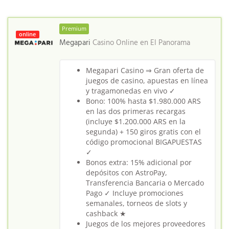
Premium
online
Megapari
Casino Online en
El Panorama
Megapari Casino ⇒ Gran oferta de
juegos de casino, apuestas en línea
y tragamonedas en vivo ✓
Bono: 100% hasta $1.980.000 ARS
en las dos primeras recargas
(incluye $1.200.000 ARS en la
segunda) + 150 giros gratis con el
código promocional BIGAPUESTAS
✓
Bonos extra: 15% adicional por
depósitos con AstroPay,
Transferencia Bancaria o Mercado
Pago ✓ Incluye promociones
semanales, torneos de slots y
cashback ★
Juegos de los mejores proveedores