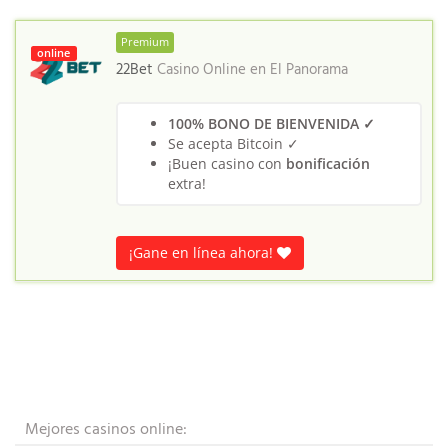
Premium
online
22Bet
Casino Online en
El Panorama
100% BONO DE BIENVENIDA ✓
Se acepta Bitcoin ✓
¡Buen casino con
bonificación
extra!
¡Gane en línea ahora!
Mejores casinos online: