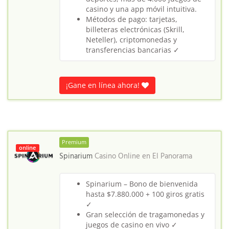
casino y una app móvil intuitiva.
Métodos de pago: tarjetas,
billeteras electrónicas (Skrill,
Neteller), criptomonedas y
transferencias bancarias ✓
¡Gane en línea ahora!
Premium
online
Spinarium
Casino Online en
El Panorama
Spinarium – Bono de bienvenida
hasta $7.880.000 + 100 giros gratis
✓
Gran selección de tragamonedas y
juegos de casino en vivo ✓