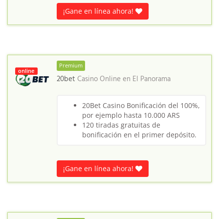
¡Gane en línea ahora!
Premium
online
20bet
Casino Online en
El Panorama
20Bet Casino Bonificación del 100%,
por ejemplo hasta 10.000 ARS
120 tiradas gratuitas de
bonificación en el primer depósito.
¡Gane en línea ahora!