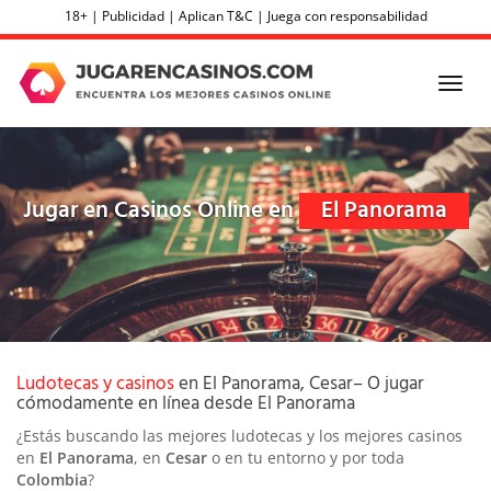
Skip
18+ | Publicidad | Aplican T&C | Juega con responsabilidad
to
main
content
Toggl
navig
Jugar en Casinos Online en
El Panorama
Ludotecas y casinos
en El Panorama, Cesar– O jugar
cómodamente en línea desde El Panorama
¿Estás buscando las mejores ludotecas y los mejores casinos
en
El Panorama
, en
Cesar
o en tu entorno
y por toda
Colombia
?