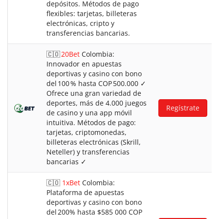
depósitos. Métodos de pago
flexibles: tarjetas, billeteras
electrónicas, cripto y
transferencias bancarias.
🇨🇴
20Bet
Colombia:
Innovador en apuestas
deportivas y casino con bono
del 100 % hasta COP 500.000 ✓
Ofrece una gran variedad de
deportes, más de 4.000 juegos
Regístrate
de casino y una app móvil
intuitiva. Métodos de pago:
tarjetas, criptomonedas,
billeteras electrónicas (Skrill,
Neteller) y transferencias
bancarias ✓
🇨🇴
1xBet
Colombia:
Plataforma de apuestas
deportivas y casino con bono
del 200% hasta $585 000 COP