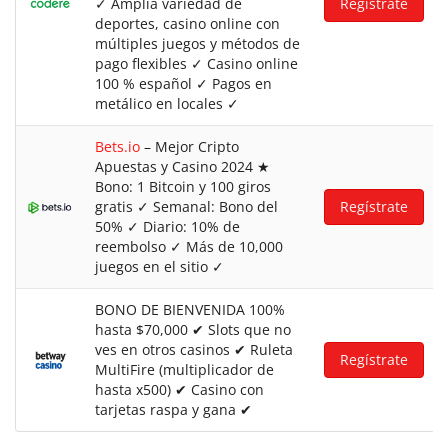
✓ Amplia variedad de
Regístrate
deportes, casino online con
múltiples juegos y métodos de
pago flexibles ✓ Casino online
100 % español ✓ Pagos en
metálico en locales ✓
Bets.io
– Mejor Cripto
Apuestas y Casino 2024 ★
Bono: 1 Bitcoin y 100 giros
gratis ✓ Semanal: Bono del
Regístrate
50% ✓ Diario: 10% de
reembolso ✓ Más de 10,000
juegos en el sitio ✓
BONO DE BIENVENIDA 100%
hasta $70,000 ✔ Slots que no
ves en otros casinos ✔ Ruleta
Regístrate
MultiFire (multiplicador de
hasta x500) ✔ Casino con
tarjetas raspa y gana ✔