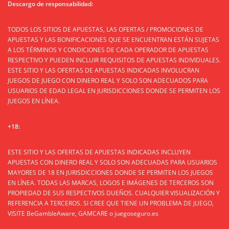
Descargo de responsabilidad:
TODOS LOS SITIOS DE APUESTAS, LAS OFERTAS / PROMOCIONES DE
APUESTAS Y LAS BONIFICACIONES QUE SE ENCUENTRAN ESTÁN SUJETAS
A LOS TÉRMINOS Y CONDICIONES DE CADA OPERADOR DE APUESTAS
RESPECTIVO Y PUEDEN INCLUIR REQUISITOS DE APUESTAS INDIVIDUALES.
ESTE SITIO Y LAS OFERTAS DE APUESTAS INDICADAS INVOLUCRAN
JUEGOS DE JUEGO CON DINERO REAL Y SOLO SON ADECUADOS PARA
USUARIOS DE EDAD LEGAL EN JURISDICCIONES DONDE SE PERMITEN LOS
JUEGOS EN LÍNEA.
+18:
ESTE SITIO Y LAS OFERTAS DE APUESTAS INDICADAS INCLUYEN
APUESTAS CON DINERO REAL Y SOLO SON ADECUADAS PARA USUARIOS
MAYORES DE 18 EN JURISDICCIONES DONDE SE PERMITEN LOS JUEGOS
EN LÍNEA. TODAS LAS MARCAS, LOGOS E IMÁGENES DE TERCEROS SON
PROPIEDAD DE SUS RESPECTIVOS DUEÑOS. CUALQUIER VISUALIZACIÓN Y
REFERENCIA A TERCEROS. SI CREE QUE TIENE UN PROBLEMA DE JUEGO,
VISITE BeGambleAware, GAMCARE o juegoseguro.es