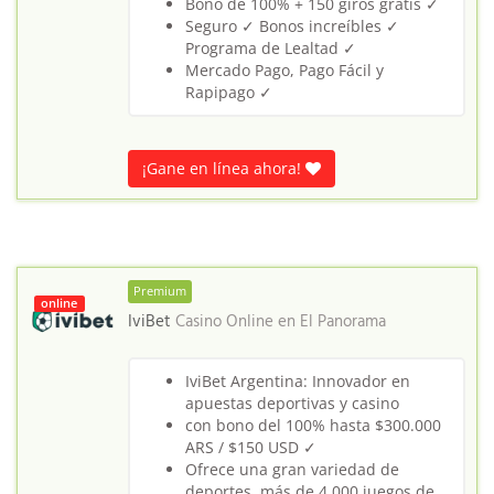
Bono de 100% + 150 giros gratis ✓
Seguro ✓ Bonos increíbles ✓
Programa de Lealtad ✓
Mercado Pago, Pago Fácil y
Rapipago ✓
¡Gane en línea ahora!
Premium
online
IviBet
Casino Online en
El Panorama
IviBet Argentina: Innovador en
apuestas deportivas y casino
con bono del 100% hasta $300.000
ARS / $150 USD ✓
Ofrece una gran variedad de
deportes, más de 4.000 juegos de