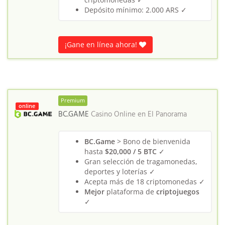
Depósito mínimo: 2.000 ARS ✓
¡Gane en línea ahora!
Premium
online
BC.GAME
Casino Online en
El Panorama
BC.Game
> Bono de bienvenida
hasta
$20,000 / 5 BTC
✓
Gran selección de tragamonedas,
deportes y loterías ✓
Acepta más de 18 criptomonedas ✓
Mejor
plataforma de
criptojuegos
✓