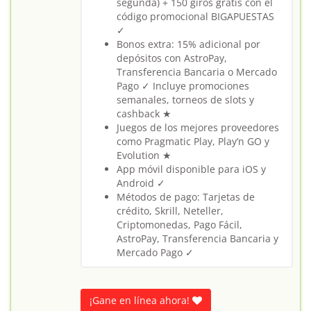
segunda) + 150 giros gratis con el
código promocional BIGAPUESTAS
✓
Bonos extra: 15% adicional por
depósitos con AstroPay,
Transferencia Bancaria o Mercado
Pago ✓ Incluye promociones
semanales, torneos de slots y
cashback ★
Juegos de los mejores proveedores
como Pragmatic Play, Play’n GO y
Evolution ★
App móvil disponible para iOS y
Android ✓
Métodos de pago: Tarjetas de
crédito, Skrill, Neteller,
Criptomonedas, Pago Fácil,
AstroPay, Transferencia Bancaria y
Mercado Pago ✓
¡Gane en línea ahora!