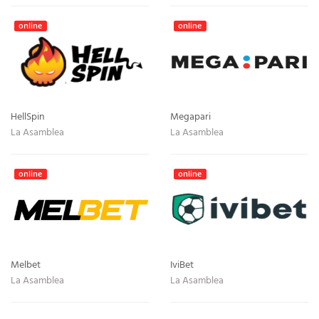
online
online
HellSpin
Megapari
La Asamblea
La Asamblea
online
online
Melbet
IviBet
La Asamblea
La Asamblea