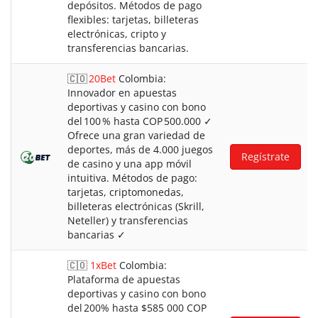
depósitos. Métodos de pago
flexibles: tarjetas, billeteras
electrónicas, cripto y
transferencias bancarias.
🇨🇴
20Bet
Colombia:
Innovador en apuestas
deportivas y casino con bono
del 100 % hasta COP 500.000 ✓
Ofrece una gran variedad de
deportes, más de 4.000 juegos
Regístrate
de casino y una app móvil
intuitiva. Métodos de pago:
tarjetas, criptomonedas,
billeteras electrónicas (Skrill,
Neteller) y transferencias
bancarias ✓
🇨🇴
1xBet
Colombia:
Plataforma de apuestas
deportivas y casino con bono
del 200% hasta $585 000 COP