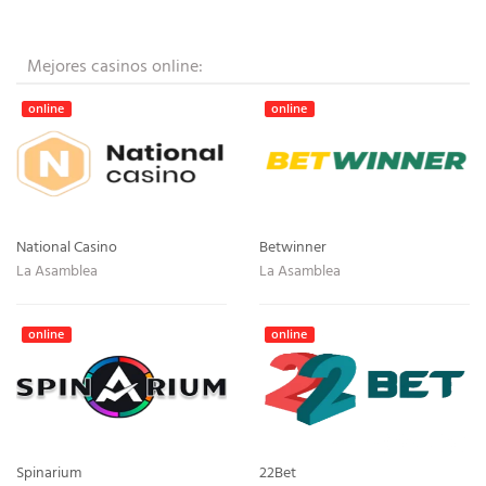
Mejores casinos online:
online
online
National Casino
Betwinner
La Asamblea
La Asamblea
online
online
Spinarium
22Bet