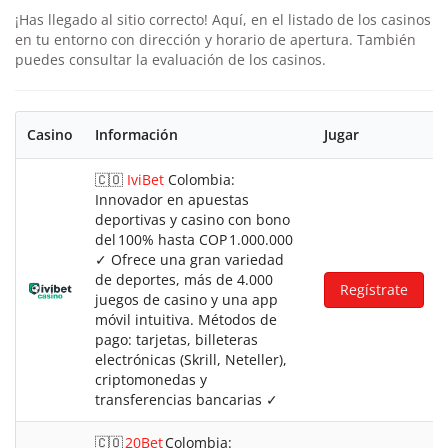
¡Has llegado al sitio correcto! Aquí, en el listado de los casinos
en tu entorno con dirección y horario de apertura. También
puedes consultar la evaluación de los casinos.
Casino
Información
Jugar
🇨🇴
IviBet
Colombia:
Innovador en apuestas
deportivas y casino con bono
del 100% hasta COP 1.000.000
✓ Ofrece una gran variedad
de deportes, más de 4.000
Regístrate
juegos de casino y una app
móvil intuitiva. Métodos de
pago: tarjetas, billeteras
electrónicas (Skrill, Neteller),
criptomonedas y
transferencias bancarias ✓
🇨🇴
20Bet
Colombia: