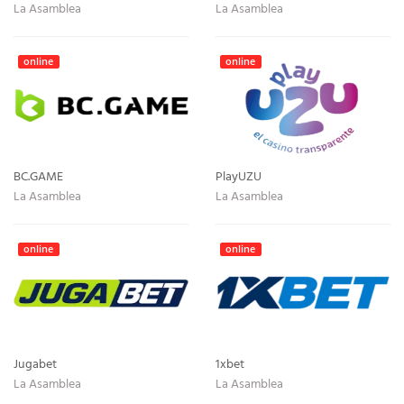
La Asamblea
La Asamblea
online
online
BC.GAME
PlayUZU
La Asamblea
La Asamblea
online
online
Jugabet
1xbet
La Asamblea
La Asamblea