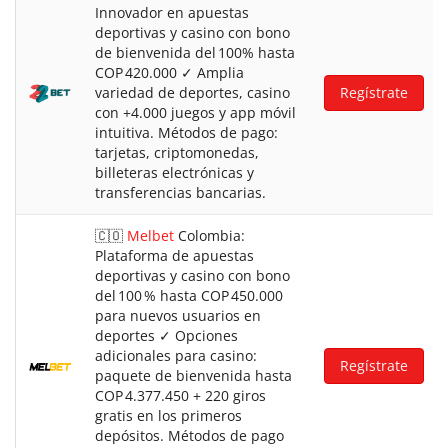
Innovador en apuestas
deportivas y casino con bono
de bienvenida del 100% hasta
COP 420.000 ✓ Amplia
variedad de deportes, casino
Regístrate
con +4.000 juegos y app móvil
intuitiva. Métodos de pago:
tarjetas, criptomonedas,
billeteras electrónicas y
transferencias bancarias.
🇨🇴
Melbet
Colombia:
Plataforma de apuestas
deportivas y casino con bono
del 100 % hasta COP 450.000
para nuevos usuarios en
deportes ✓ Opciones
adicionales para casino:
Regístrate
paquete de bienvenida hasta
COP 4.377.450 + 220 giros
gratis en los primeros
depósitos. Métodos de pago