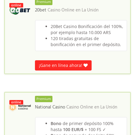
Premium
online
20bet
Casino Online en
La Unión
20Bet Casino Bonificación del 100%,
por ejemplo hasta 10.000 ARS
120 tiradas gratuitas de
bonificación en el primer depósito.
¡Gane en línea ahora!
Premium
online
National Casino
Casino Online en
La Unión
Bono
de primer depósito 100%
hasta
100 EUR/$
+ 100 FS ✓