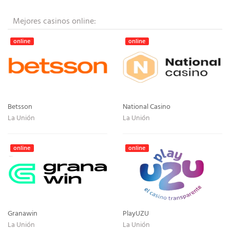
Mejores casinos online:
online
online
Betsson
National Casino
La Unión
La Unión
online
online
Granawin
PlayUZU
La Unión
La Unión