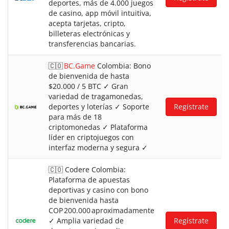
deportes, más de 4.000 juegos
de casino, app móvil intuitiva,
acepta tarjetas, cripto,
billeteras electrónicas y
transferencias bancarias.
🇨🇴
BC.Game
Colombia: Bono
de bienvenida de hasta
$20.000 / 5 BTC ✓ Gran
variedad de tragamonedas,
deportes y loterías ✓ Soporte
Regístrate
para más de 18
criptomonedas ✓ Plataforma
líder en criptojuegos con
interfaz moderna y segura ✓
🇨🇴 Codere Colombia:
Plataforma de apuestas
deportivas y casino con bono
de bienvenida hasta
COP 200.000 aproximadamente
✓ Amplia variedad de
Regístrate