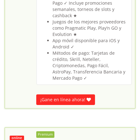
Pago ✓ Incluye promociones
semanales, torneos de slots y
cashback ★
Juegos de los mejores proveedores
como Pragmatic Play, Play’n GO y
Evolution ★
App móvil disponible para iOS y
Android ✓
Métodos de pago: Tarjetas de
crédito, Skrill, Neteller,
Criptomonedas, Pago Fácil,
AstroPay, Transferencia Bancaria y
Mercado Pago ✓
¡Gane en línea ahora!
Premium
online