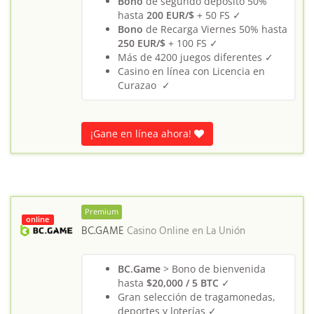
Bono
de segundo depósito 50%
hasta
200 EUR/$
+ 50 FS ✓
Bono
de Recarga Viernes 50% hasta
250 EUR/$
+ 100 FS ✓
Más de 4200 juegos diferentes ✓
Casino en línea con Licencia en
Curazao ✓
¡Gane en línea ahora!
Premium
online
BC.GAME
Casino Online en
La Unión
BC.Game
> Bono de bienvenida
hasta
$20,000 / 5 BTC
✓
Gran selección de tragamonedas,
deportes y loterías ✓