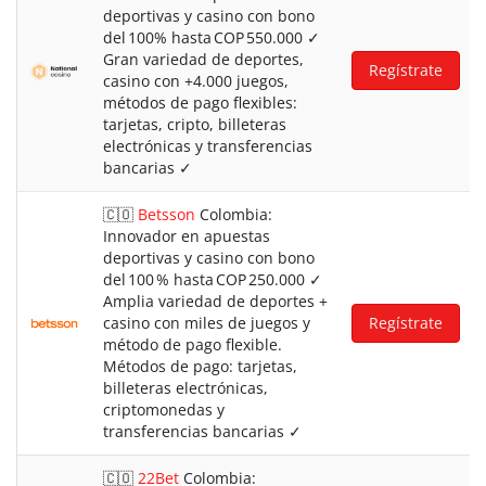
deportivas y casino con bono
del 100% hasta COP 550.000 ✓
Gran variedad de deportes,
Regístrate
casino con +4.000 juegos,
métodos de pago flexibles:
tarjetas, cripto, billeteras
electrónicas y transferencias
bancarias ✓
🇨🇴
Betsson
Colombia:
Innovador en apuestas
deportivas y casino con bono
del 100 % hasta COP 250.000 ✓
Amplia variedad de deportes +
casino con miles de juegos y
Regístrate
método de pago flexible.
Métodos de pago: tarjetas,
billeteras electrónicas,
criptomonedas y
transferencias bancarias ✓
🇨🇴
22Bet
Colombia: