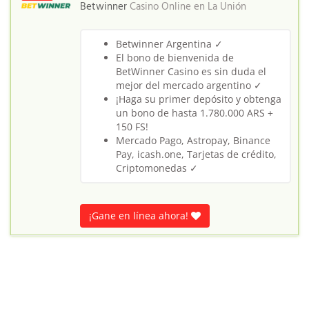
Betwinner
Casino Online en
La Unión
Betwinner Argentina ✓
El bono de bienvenida de
BetWinner Casino es sin duda el
mejor del mercado argentino ✓
¡Haga su primer depósito y obtenga
un bono de hasta 1.780.000 ARS +
150 FS!
Mercado Pago, Astropay, Binance
Pay, icash.one, Tarjetas de crédito,
Criptomonedas ✓
¡Gane en línea ahora!