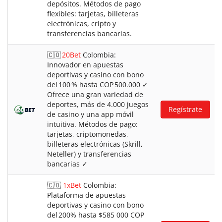
depósitos. Métodos de pago
flexibles: tarjetas, billeteras
electrónicas, cripto y
transferencias bancarias.
🇨🇴
20Bet
Colombia:
Innovador en apuestas
deportivas y casino con bono
del 100 % hasta COP 500.000 ✓
Ofrece una gran variedad de
deportes, más de 4.000 juegos
Regístrate
de casino y una app móvil
intuitiva. Métodos de pago:
tarjetas, criptomonedas,
billeteras electrónicas (Skrill,
Neteller) y transferencias
bancarias ✓
🇨🇴
1xBet
Colombia:
Plataforma de apuestas
deportivas y casino con bono
del 200% hasta $585 000 COP