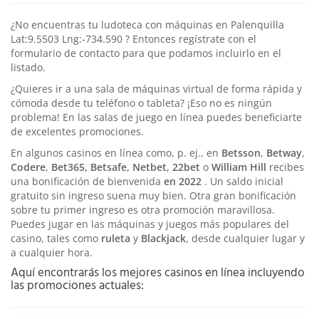
¿No encuentras tu ludoteca con máquinas en Palenquilla
Lat:9.5503 Lng:-734.590 ? Entonces regístrate con el
formulario de contacto para que podamos incluirlo en el
listado.
¿Quieres ir a una sala de máquinas virtual de forma rápida y
cómoda desde tu teléfono o tableta? ¡Eso no es ningún
problema! En las salas de juego en línea puedes beneficiarte
de excelentes promociones.
En algunos casinos en línea como, p. ej., en
Betsson
,
Betway
,
Codere
,
Bet365, Betsafe, Netbet, 22bet
o
William
Hill
recibes
una bonificación de bienvenida
en 2022
. Un saldo inicial
gratuito sin ingreso suena muy bien. Otra gran bonificación
sobre tu primer ingreso es otra promoción maravillosa.
Puedes jugar en las máquinas y juegos más populares del
casino, tales como
ruleta
y
Blackjack
, desde cualquier lugar y
a cualquier hora.
Aquí encontrarás los mejores casinos en línea incluyendo
las promociones actuales: