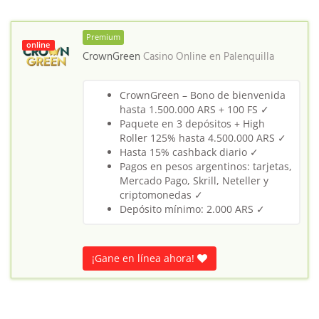
Premium
online
CrownGreen
Casino Online en
Palenquilla
CrownGreen – Bono de bienvenida
hasta 1.500.000 ARS + 100 FS ✓
Paquete en 3 depósitos + High
Roller 125% hasta 4.500.000 ARS ✓
Hasta 15% cashback diario ✓
Pagos en pesos argentinos: tarjetas,
Mercado Pago, Skrill, Neteller y
criptomonedas ✓
Depósito mínimo: 2.000 ARS ✓
¡Gane en línea ahora!