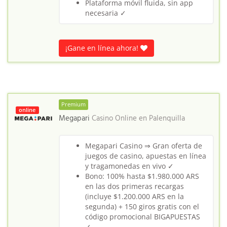
Plataforma móvil fluida, sin app
necesaria ✓
¡Gane en línea ahora!
Premium
online
Megapari
Casino Online en
Palenquilla
Megapari Casino ⇒ Gran oferta de
juegos de casino, apuestas en línea
y tragamonedas en vivo ✓
Bono: 100% hasta $1.980.000 ARS
en las dos primeras recargas
(incluye $1.200.000 ARS en la
segunda) + 150 giros gratis con el
código promocional BIGAPUESTAS
✓