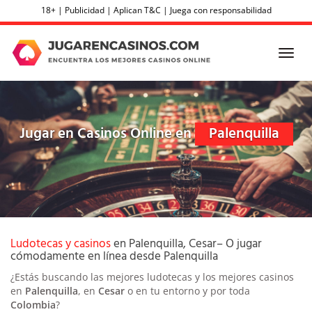
Skip
18+ | Publicidad | Aplican T&C | Juega con responsabilidad
to
main
content
Toggl
navig
Jugar en Casinos Online en
Palenquilla
Ludotecas y casinos
en Palenquilla, Cesar– O jugar
cómodamente en línea desde Palenquilla
¿Estás buscando las mejores ludotecas y los mejores casinos
en
Palenquilla
, en
Cesar
o en tu entorno
y por toda
Colombia
?