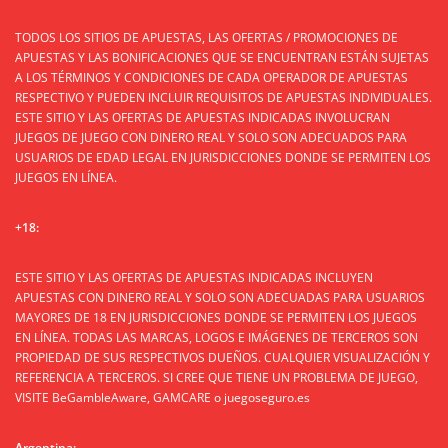
TODOS LOS SITIOS DE APUESTAS, LAS OFERTAS / PROMOCIONES DE
APUESTAS Y LAS BONIFICACIONES QUE SE ENCUENTRAN ESTÁN SUJETAS
A LOS TÉRMINOS Y CONDICIONES DE CADA OPERADOR DE APUESTAS
RESPECTIVO Y PUEDEN INCLUIR REQUISITOS DE APUESTAS INDIVIDUALES.
ESTE SITIO Y LAS OFERTAS DE APUESTAS INDICADAS INVOLUCRAN
JUEGOS DE JUEGO CON DINERO REAL Y SOLO SON ADECUADOS PARA
USUARIOS DE EDAD LEGAL EN JURISDICCIONES DONDE SE PERMITEN LOS
JUEGOS EN LÍNEA.
+18:
ESTE SITIO Y LAS OFERTAS DE APUESTAS INDICADAS INCLUYEN
APUESTAS CON DINERO REAL Y SOLO SON ADECUADAS PARA USUARIOS
MAYORES DE 18 EN JURISDICCIONES DONDE SE PERMITEN LOS JUEGOS
EN LÍNEA. TODAS LAS MARCAS, LOGOS E IMÁGENES DE TERCEROS SON
PROPIEDAD DE SUS RESPECTIVOS DUEÑOS. CUALQUIER VISUALIZACIÓN Y
REFERENCIA A TERCEROS. SI CREE QUE TIENE UN PROBLEMA DE JUEGO,
VISITE BeGambleAware, GAMCARE o juegoseguro.es
Argentina: