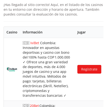
¡Has llegado al sitio correcto! Aquí, en el listado de los casinos
en tu entorno con dirección y horario de apertura. También
puedes consultar la evaluación de los casinos.
Casino
Información
Jugar
🇨🇴
IviBet
Colombia:
Innovador en apuestas
deportivas y casino con bono
del 100% hasta COP 1.000.000
✓ Ofrece una gran variedad
de deportes, más de 4.000
Regístrate
juegos de casino y una app
móvil intuitiva. Métodos de
pago: tarjetas, billeteras
electrónicas (Skrill, Neteller),
criptomonedas y
transferencias bancarias ✓
🇨🇴
20Bet
Colombia: