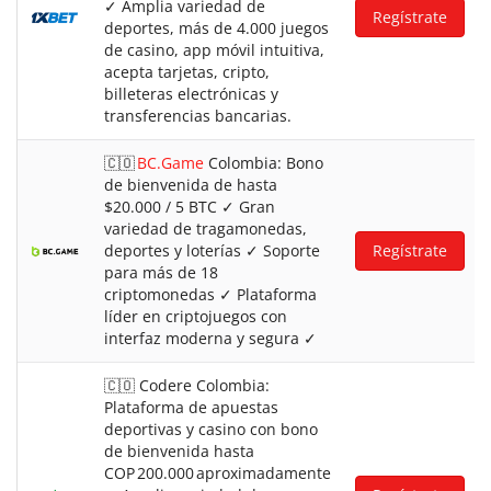
✓ Amplia variedad de
Regístrate
deportes, más de 4.000 juegos
de casino, app móvil intuitiva,
acepta tarjetas, cripto,
billeteras electrónicas y
transferencias bancarias.
🇨🇴
BC.Game
Colombia: Bono
de bienvenida de hasta
$20.000 / 5 BTC ✓ Gran
variedad de tragamonedas,
deportes y loterías ✓ Soporte
Regístrate
para más de 18
criptomonedas ✓ Plataforma
líder en criptojuegos con
interfaz moderna y segura ✓
🇨🇴 Codere Colombia:
Plataforma de apuestas
deportivas y casino con bono
de bienvenida hasta
COP 200.000 aproximadamente