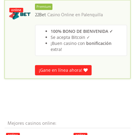
Premium
online
22Bet
Casino Online en
Palenquilla
100% BONO DE BIENVENIDA ✓
Se acepta Bitcoin ✓
¡Buen casino con
bonificación
extra!
¡Gane en línea ahora!
Mejores casinos online: