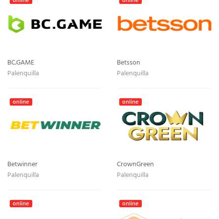
online
online
BC.GAME
Betsson
Palenquilla
Palenquilla
online
online
Betwinner
CrownGreen
Palenquilla
Palenquilla
online
online