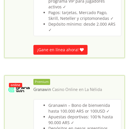
programa VIP para jugadores
activos ✓
Pagos: tarjetas, Mercado Pago,
Skrill, Neteller y criptomonedas ✓
Depósito mínimo: desde 2.000 ARS
✓
¡Gane en línea ahora!
Premium
online
Granawin
Casino Online en
La Nélida
Granawin – Bono de bienvenida
hasta 100.000 ARS or 100USD ✓
Apuestas deportivas: 100 % hasta
90.000 ARS ✓
Depósitos en pesos argentinos,