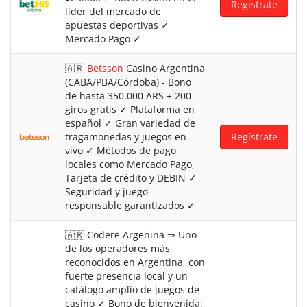
Regístrate
líder del mercado de
apuestas deportivas ✓
Mercado Pago ✓
🇦🇷
Betsson
Casino Argentina
(CABA/PBA/Córdoba) - Bono
de hasta 350.000 ARS + 200
giros gratis ✓ Plataforma en
español ✓ Gran variedad de
tragamonedas y juegos en
Regístrate
vivo ✓ Métodos de pago
locales como Mercado Pago,
Tarjeta de crédito y DEBIN ✓
Seguridad y juego
responsable garantizados ✓
🇦🇷 Codere Argenina ⇒ Uno
de los operadores más
reconocidos en Argentina, con
fuerte presencia local y un
catálogo amplio de juegos de
casino ✓ Bono de bienvenida: