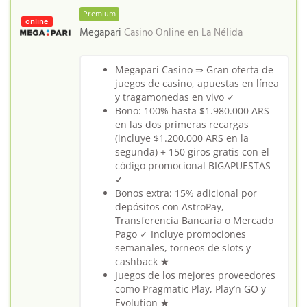
Premium
online
Megapari
Casino Online en
La Nélida
Megapari Casino ⇒ Gran oferta de
juegos de casino, apuestas en línea
y tragamonedas en vivo ✓
Bono: 100% hasta $1.980.000 ARS
en las dos primeras recargas
(incluye $1.200.000 ARS en la
segunda) + 150 giros gratis con el
código promocional BIGAPUESTAS
✓
Bonos extra: 15% adicional por
depósitos con AstroPay,
Transferencia Bancaria o Mercado
Pago ✓ Incluye promociones
semanales, torneos de slots y
cashback ★
Juegos de los mejores proveedores
como Pragmatic Play, Play’n GO y
Evolution ★