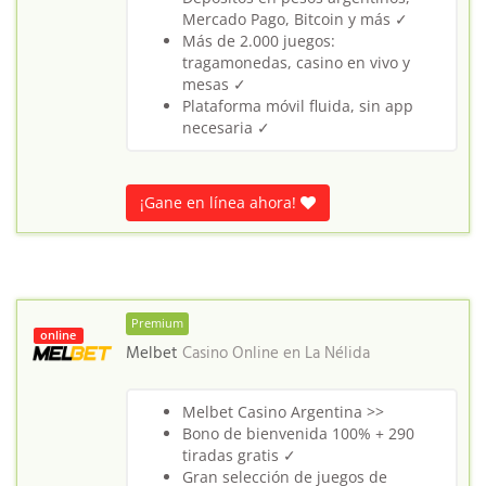
Mercado Pago, Bitcoin y más ✓
Más de 2.000 juegos:
tragamonedas, casino en vivo y
mesas ✓
Plataforma móvil fluida, sin app
necesaria ✓
¡Gane en línea ahora!
Premium
online
Melbet
Casino Online en
La Nélida
Melbet Casino Argentina >>
Bono de bienvenida 100% + 290
tiradas gratis ✓
Gran selección de juegos de