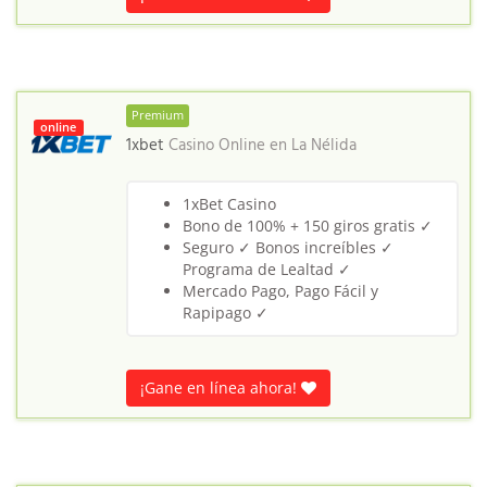
Premium
online
1xbet
Casino Online en
La Nélida
1xBet Casino
Bono de 100% + 150 giros gratis ✓
Seguro ✓ Bonos increíbles ✓
Programa de Lealtad ✓
Mercado Pago, Pago Fácil y
Rapipago ✓
¡Gane en línea ahora!