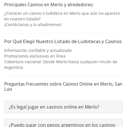
Principales Casinos en Merlo y alrededores:
¿Conoces un casino o ludoteca en Merlo que aún no aparece
en nuestro listado?
¡Contáctanos y lo añadiremos!
Por Qué Elegir Nuestro Listado de Ludotecas y Casinos
Información confiable y actualizada
Promociones exclusivas en línea
Cobertura nacional: Desde Merlo hasta cualquier rincón de
Argentina
Preguntas Frecuentes sobre Casinos Online en Merlo, San
Luis
¿Es legal jugar en casinos online en Merlo?
¿Puedo jugar con pesos argentinos en los casinos