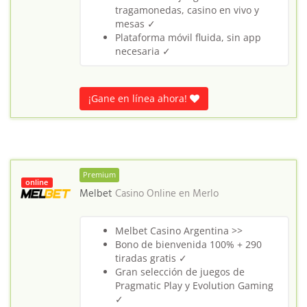
tragamonedas, casino en vivo y
mesas ✓
Plataforma móvil fluida, sin app
necesaria ✓
¡Gane en línea ahora!
Premium
online
Melbet
Casino Online en
Merlo
Melbet Casino Argentina >>
Bono de bienvenida 100% + 290
tiradas gratis ✓
Gran selección de juegos de
Pragmatic Play y Evolution Gaming
✓