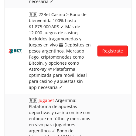
necesaria ✓
🇦🇷 22Bet Casino > Bono de
bienvenida 100% hasta
$1.875.000 ARS ✓ Más de
12.000 juegos de casino,
incluidos tragamonedas y
juegos en vivo 🎰 Depósitos en
pesos argentinos, Mercado
Regístrate
Pago, criptomonedas como
Bitcoin, y opciones como
AstroPay 💸 Plataforma
optimizada para móvil, ideal
para casino y apuestas sin
app necesaria ✓
🇦🇷
Jugabet
Argentina:
Plataforma de apuestas
deportivas y casino online con
enfoque en fútbol y mercados
en vivo para jugadores
argentinos ✓ Bono de