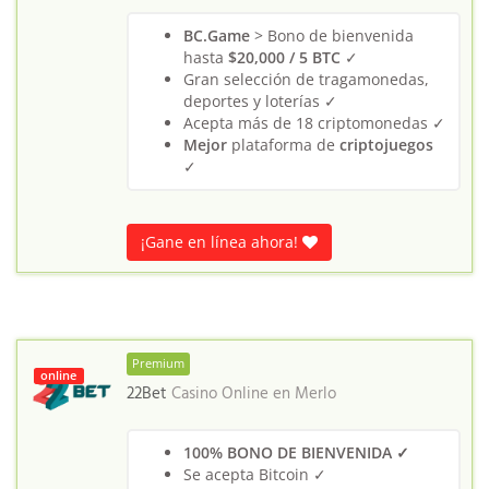
BC.Game
> Bono de bienvenida
hasta
$20,000 / 5 BTC
✓
Gran selección de tragamonedas,
deportes y loterías ✓
Acepta más de 18 criptomonedas ✓
Mejor
plataforma de
criptojuegos
✓
¡Gane en línea ahora!
Premium
online
22Bet
Casino Online en
Merlo
100% BONO DE BIENVENIDA ✓
Se acepta Bitcoin ✓