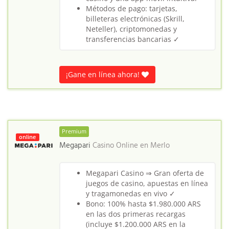
Métodos de pago: tarjetas,
billeteras electrónicas (Skrill,
Neteller), criptomonedas y
transferencias bancarias ✓
¡Gane en línea ahora!
Premium
online
Megapari
Casino Online en
Merlo
Megapari Casino ⇒ Gran oferta de
juegos de casino, apuestas en línea
y tragamonedas en vivo ✓
Bono: 100% hasta $1.980.000 ARS
en las dos primeras recargas
(incluye $1.200.000 ARS en la