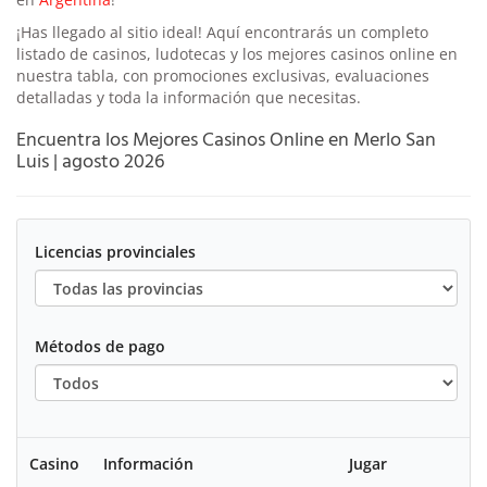
¡Has llegado al sitio ideal! Aquí encontrarás un completo
listado de casinos, ludotecas y los mejores casinos online en
nuestra tabla, con promociones exclusivas, evaluaciones
detalladas y toda la información que necesitas.
Encuentra los Mejores Casinos Online en Merlo San
Luis | agosto 2026
Licencias provinciales
Métodos de pago
Casino
Información
Jugar