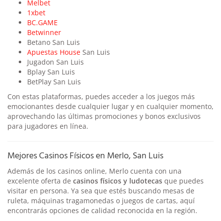
Melbet
1xbet
BC.GAME
Betwinner
Betano San Luis
Apuestas House
San Luis
Jugadon San Luis
Bplay San Luis
BetPlay San Luis
Con estas plataformas, puedes acceder a los juegos más
emocionantes desde cualquier lugar y en cualquier momento,
aprovechando las últimas promociones y bonos exclusivos
para jugadores en línea.
Mejores Casinos Físicos en Merlo, San Luis
Además de los casinos online, Merlo cuenta con una
excelente oferta de
casinos físicos y ludotecas
que puedes
visitar en persona. Ya sea que estés buscando mesas de
ruleta, máquinas tragamonedas o juegos de cartas, aquí
encontrarás opciones de calidad reconocida en la región.