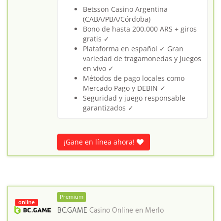
Betsson Casino Argentina
(CABA/PBA/Córdoba)
Bono de hasta 200.000 ARS + giros
gratis ✓
Plataforma en español ✓ Gran
variedad de tragamonedas y juegos
en vivo ✓
Métodos de pago locales como
Mercado Pago y DEBIN ✓
Seguridad y juego responsable
garantizados ✓
¡Gane en línea ahora!
Premium
online
BC.GAME
Casino Online en
Merlo