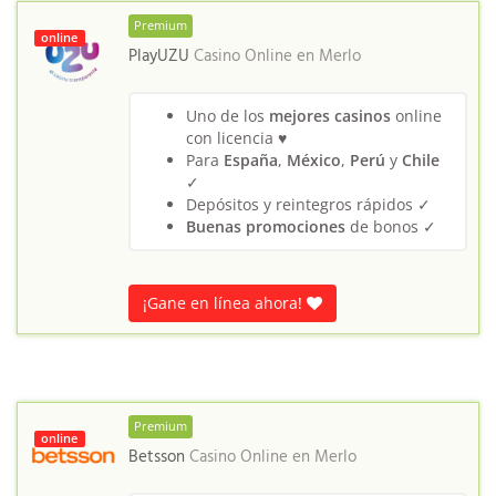
Premium
online
PlayUZU
Casino Online en
Merlo
Uno de los
mejores casinos
online
con licencia ♥
Para
España
,
México
,
Perú
y
Chile
✓
Depósitos y reintegros rápidos ✓
Buenas promociones
de bonos ✓
¡Gane en línea ahora!
Premium
online
Betsson
Casino Online en
Merlo