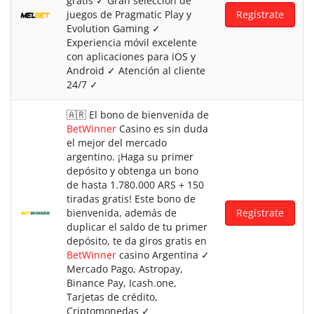
gratis ✓ Gran selección de
juegos de Pragmatic Play y
Regístrate
Evolution Gaming ✓
Experiencia móvil excelente
con aplicaciones para iOS y
Android ✓ Atención al cliente
24/7 ✓
🇦🇷 El bono de bienvenida de
BetWinner
Casino es sin duda
el mejor del mercado
argentino. ¡Haga su primer
depósito y obtenga un bono
de hasta 1.780.000 ARS + 150
tiradas gratis! Este bono de
bienvenida, además de
Regístrate
duplicar el saldo de tu primer
depósito, te da giros gratis en
BetWinner
casino Argentina ✓
Mercado Pago, Astropay,
Binance Pay, Icash.one,
Tarjetas de crédito,
Criptomonedas ✓