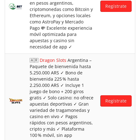
en pesos argentinos,
Regístrate
criptomonedas como Bitcoin y
Ethereum, y opciones locales
como AstroPay y Mercado
Pago 💸 Excelente experiencia
móvil optimizada para
apuestas y casino sin
necesidad de app ✓
🇦🇷
Dragon Slots
Argentina –
Paquete de bienvenida hasta
5.250.000 ARS ✓ Bono de
bienvenida 225 % hasta
2.250.000 ARS ✓ Incluye 1
juego de bono + 200 giros
gratis ✓ Solo casino: no ofrece
Regístrate
apuestas deportivas ✓ Gran
variedad de tragamonedas y
casino en vivo ✓ Pagos
rápidos con pesos argentinos,
cripto y más ✓ Plataforma
100 % móvil, sin app