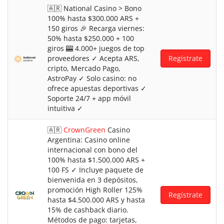
🇦🇷 National Casino > Bono
100% hasta $300.000 ARS +
150 giros 🎉 Recarga viernes:
50% hasta $250.000 + 100
giros 🎰 4.000+ juegos de top
proveedores ✓ Acepta ARS,
Regístrate
cripto, Mercado Pago,
AstroPay ✓ Solo casino: no
ofrece apuestas deportivas ✓
Soporte 24/7 + app móvil
intuitiva ✓
🇦🇷
CrownGreen
Casino
Argentina: Casino online
internacional con bono del
100% hasta $1.500.000 ARS +
100 FS ✓ Incluye paquete de
bienvenida en 3 depósitos,
promoción High Roller 125%
Regístrate
hasta $4.500.000 ARS y hasta
15% de cashback diario.
Métodos de pago: tarjetas,