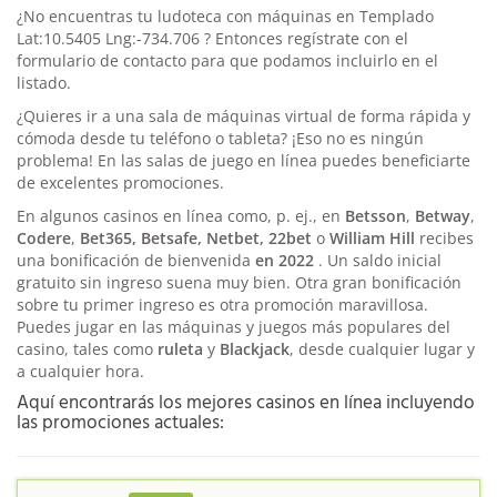
¿No encuentras tu ludoteca con máquinas en Templado
Lat:10.5405 Lng:-734.706 ? Entonces regístrate con el
formulario de contacto para que podamos incluirlo en el
listado.
¿Quieres ir a una sala de máquinas virtual de forma rápida y
cómoda desde tu teléfono o tableta? ¡Eso no es ningún
problema! En las salas de juego en línea puedes beneficiarte
de excelentes promociones.
En algunos casinos en línea como, p. ej., en
Betsson
,
Betway
,
Codere
,
Bet365, Betsafe, Netbet, 22bet
o
William
Hill
recibes
una bonificación de bienvenida
en 2022
. Un saldo inicial
gratuito sin ingreso suena muy bien. Otra gran bonificación
sobre tu primer ingreso es otra promoción maravillosa.
Puedes jugar en las máquinas y juegos más populares del
casino, tales como
ruleta
y
Blackjack
, desde cualquier lugar y
a cualquier hora.
Aquí encontrarás los mejores casinos en línea incluyendo
las promociones actuales: