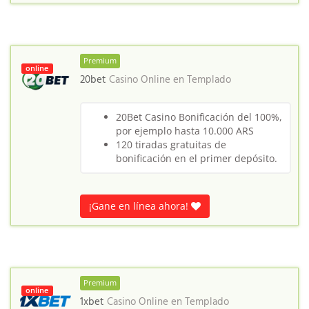
Premium
online
20bet
Casino Online en
Templado
20Bet Casino Bonificación del 100%,
por ejemplo hasta 10.000 ARS
120 tiradas gratuitas de
bonificación en el primer depósito.
¡Gane en línea ahora!
Premium
online
1xbet
Casino Online en
Templado