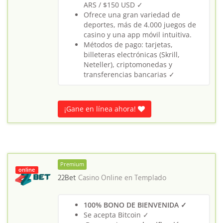
ARS / $150 USD ✓
Ofrece una gran variedad de
deportes, más de 4.000 juegos de
casino y una app móvil intuitiva.
Métodos de pago: tarjetas,
billeteras electrónicas (Skrill,
Neteller), criptomonedas y
transferencias bancarias ✓
¡Gane en línea ahora!
Premium
online
22Bet
Casino Online en
Templado
100% BONO DE BIENVENIDA ✓
Se acepta Bitcoin ✓