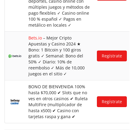
deportes, casino online con
múltiples juegos y métodos de
pago flexibles ✓ Casino online
100 % español ✓ Pagos en
metálico en locales ✓
Bets.io
– Mejor Cripto
Apuestas y Casino 2024 ★
Bono: 1 Bitcoin y 100 giros
gratis ✓ Semanal: Bono del
Regístrate
50% ✓ Diario: 10% de
reembolso ✓ Más de 10,000
juegos en el sitio ✓
BONO DE BIENVENIDA 100%
hasta $70,000 ✔ Slots que no
ves en otros casinos ✔ Ruleta
Regístrate
MultiFire (multiplicador de
hasta x500) ✔ Casino con
tarjetas raspa y gana ✔