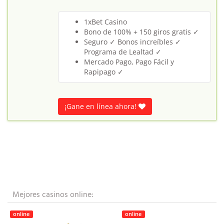
1xBet Casino
Bono de 100% + 150 giros gratis ✓
Seguro ✓ Bonos increíbles ✓
Programa de Lealtad ✓
Mercado Pago, Pago Fácil y
Rapipago ✓
¡Gane en línea ahora!
Mejores casinos online:
online
online