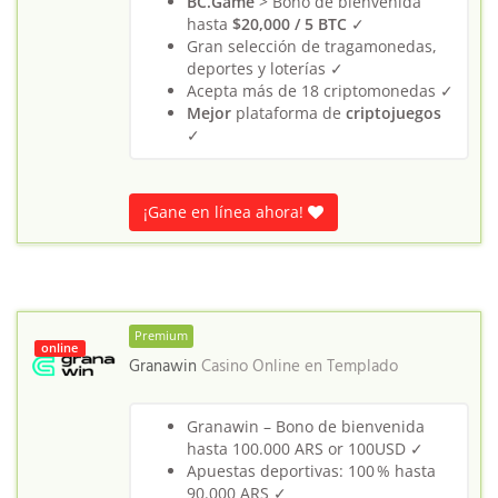
BC.Game
> Bono de bienvenida
hasta
$20,000 / 5 BTC
✓
Gran selección de tragamonedas,
deportes y loterías ✓
Acepta más de 18 criptomonedas ✓
Mejor
plataforma de
criptojuegos
✓
¡Gane en línea ahora!
Premium
online
Granawin
Casino Online en
Templado
Granawin – Bono de bienvenida
hasta 100.000 ARS or 100USD ✓
Apuestas deportivas: 100 % hasta
90.000 ARS ✓