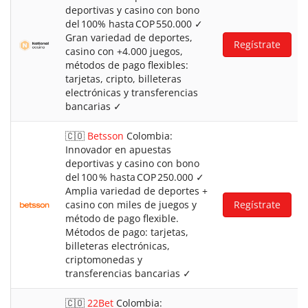
deportivas y casino con bono
del 100% hasta COP 550.000 ✓
Gran variedad de deportes,
Regístrate
casino con +4.000 juegos,
métodos de pago flexibles:
tarjetas, cripto, billeteras
electrónicas y transferencias
bancarias ✓
🇨🇴
Betsson
Colombia:
Innovador en apuestas
deportivas y casino con bono
del 100 % hasta COP 250.000 ✓
Amplia variedad de deportes +
casino con miles de juegos y
Regístrate
método de pago flexible.
Métodos de pago: tarjetas,
billeteras electrónicas,
criptomonedas y
transferencias bancarias ✓
🇨🇴
22Bet
Colombia: