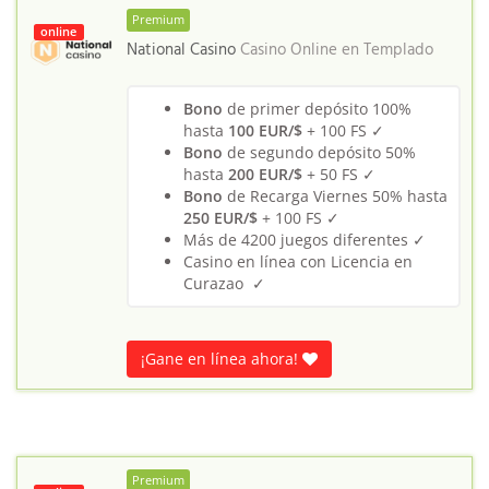
Premium
online
National Casino
Casino Online en
Templado
Bono
de primer depósito 100%
hasta
100 EUR/$
+ 100 FS ✓
Bono
de segundo depósito 50%
hasta
200 EUR/$
+ 50 FS ✓
Bono
de Recarga Viernes 50% hasta
250 EUR/$
+ 100 FS ✓
Más de 4200 juegos diferentes ✓
Casino en línea con Licencia en
Curazao ✓
¡Gane en línea ahora!
Premium