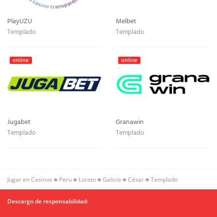
PlayUZU
Melbet
Templado
Templado
online
online
Jugabet
Granawin
Templado
Templado
Jugar en Casinos
♣
Peru
♣
Loreto
♣
Galicia
♣
César
♣
Templado
Descargo de responsabilidad: