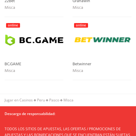
22Bet
Granawin
Misca
Misca
online
online
BC.GAME
Betwinner
Misca
Misca
Jugar en Casinos
♣
Peru
♣
Pasco
♣
Misca
Descargo de responsabilidad:
TODOS LOS SITIOS DE APUESTAS, LAS OFERTAS / PROMOCIONES DE
APUESTAS Y LAS BONIFICACIONES QUE SE ENCUENTRAN ESTÁN SUJETAS