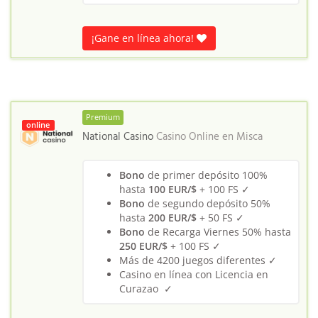
¡Gane en línea ahora!
Premium
online
National Casino
Casino Online en
Misca
Bono
de primer depósito 100%
hasta
100 EUR/$
+ 100 FS ✓
Bono
de segundo depósito 50%
hasta
200 EUR/$
+ 50 FS ✓
Bono
de Recarga Viernes 50% hasta
250 EUR/$
+ 100 FS ✓
Más de 4200 juegos diferentes ✓
Casino en línea con Licencia en
Curazao ✓