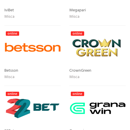
IviBet
Megapari
Misca
Misca
online
online
Betsson
CrownGreen
Misca
Misca
online
online