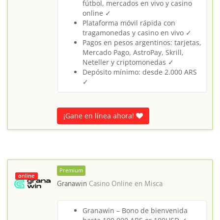
fútbol, mercados en vivo y casino
online ✓
Plataforma móvil rápida con
tragamonedas y casino en vivo ✓
Pagos en pesos argentinos: tarjetas,
Mercado Pago, AstroPay, Skrill,
Neteller y criptomonedas ✓
Depósito mínimo: desde 2.000 ARS
✓
¡Gane en línea ahora!
Premium
online
Granawin
Casino Online en
Misca
Granawin – Bono de bienvenida