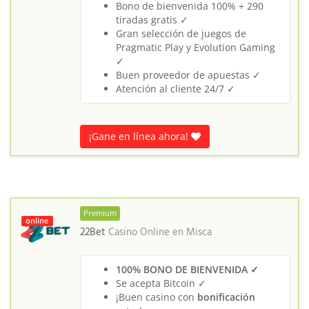
Bono de bienvenida 100% + 290
tiradas gratis ✓
Gran selección de juegos de
Pragmatic Play y Evolution Gaming
✓
Buen proveedor de apuestas ✓
Atención al cliente 24/7 ✓
¡Gane en línea ahora!
Premium
online
22Bet
Casino Online en
Misca
100% BONO DE BIENVENIDA ✓
Se acepta Bitcoin ✓
¡Buen casino con
bonificación