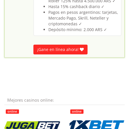
Roller 125% hasta 4.500.000 ARS ✓
Hasta 15% cashback diario ✓
Pagos en pesos argentinos: tarjetas,
Mercado Pago, Skrill, Neteller y
criptomonedas ✓
Depósito mínimo: 2.000 ARS ✓
¡Gane en línea ahora!
Mejores casinos online:
online
online