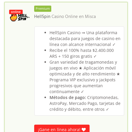
Premium
online
HellSpin
Casino Online en
Misca
HellSpin Casino ⇒ Una plataforma
destacada para juegos de casino en
línea con alcance internacional ✓
Recibe el 100% hasta $2.400.000
ARS + 150 giros gratis ✓
Gran variedad de tragamonedas y
juegos en vivo ★ Aplicación móvil
optimizada y de alto rendimiento ★
Programa VIP exclusivo y jackpots
progresivos que aumentan
continuamente ✓
Métodos de pago:
Criptomonedas,
AstroPay, Mercado Pago, tarjetas de
crédito y débito, entre otros ✓
¡Gane en línea ahora!