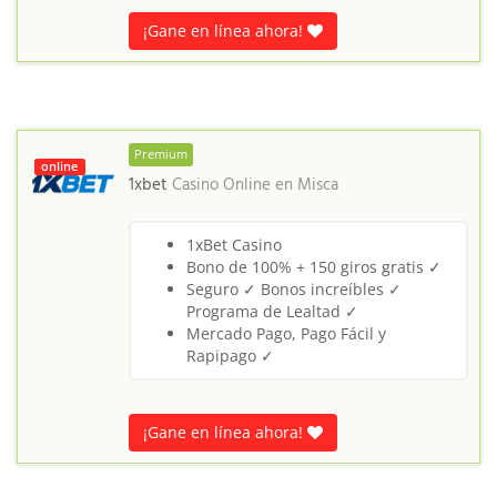
¡Gane en línea ahora!
Premium
online
1xbet
Casino Online en
Misca
1xBet Casino
Bono de 100% + 150 giros gratis ✓
Seguro ✓ Bonos increíbles ✓
Programa de Lealtad ✓
Mercado Pago, Pago Fácil y
Rapipago ✓
¡Gane en línea ahora!