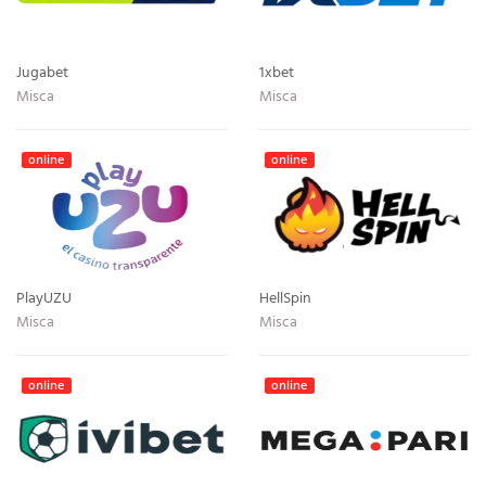
Jugabet
1xbet
Misca
Misca
online
online
PlayUZU
HellSpin
Misca
Misca
online
online