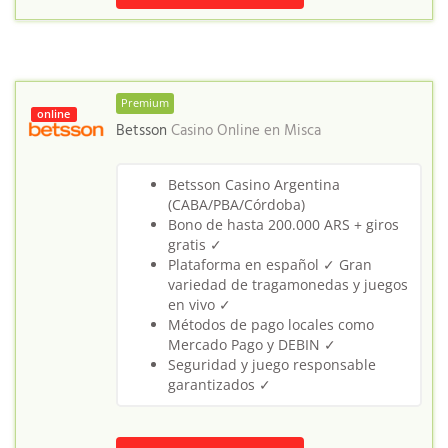
Premium
online
Betsson
Casino Online en
Misca
Betsson Casino Argentina
(CABA/PBA/Córdoba)
Bono de hasta 200.000 ARS + giros
gratis ✓
Plataforma en español ✓ Gran
variedad de tragamonedas y juegos
en vivo ✓
Métodos de pago locales como
Mercado Pago y DEBIN ✓
Seguridad y juego responsable
garantizados ✓