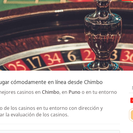
ugar cómodamente en línea desde Chimbo
mejores casinos en
Chimbo
, en
Puno
o en tu entorno
ado de los casinos en tu entorno con dirección y
r la evaluación de los casinos.