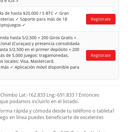
id e iOS ✓
a de hasta $20,000 / 5 BTC ✓ Gran
loterías ✓ Soporte para más de 18
Regístrate
riptojuegos ✓
ida hasta S/2,500 + 200 Giros Gratis +
cional (Curaçao) y presencia consolidada
sta S/2,500 en el primer depósito + 200
Más de 5,000 juegos: tragamonedas,
Regístrate
os locales: Visa, Mastercard,
 y más ✓ Aplicación móvil disponible para
Chimbo Lat:-162.833 Lng:-691.833 ? Entonces
que podamos incluirlo en el listado.
 forma rápida y cómoda desde tu teléfono o tableta?
uego en línea puedes beneficiarte de excelentes