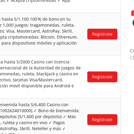
rjetas ✓ Acepta criptomonedas ✓ App
 hasta S/1,100 100 % de bono en tu
 1,000 juegos: tragamonedas, ruleta,
s: Visa, Mastercard, AstroPay, Skrill,
Regístrate
epta criptomonedas: Bitcoin, Ethereum,
para dispositivos móviles y aplicación
C
C
da hasta S/2000 Casino con licencia
nternacional de la Autoridad de Juegos de
monedas, ruleta, blackjack y casino en
Regístrate
ectivo, tarjetas Visa/Mastercard,
cación móvil disponible para Android e
ienvenida hasta S/6,400 Casino con
 11002624010000) ✓ Bono de bienvenida:
depósitos (S/1,600 por depósito) ✓ Más
Regístrate
 ruleta y casino en vivo ✓ Pagos
AstroPay, Skrill, Neteller y más ✓