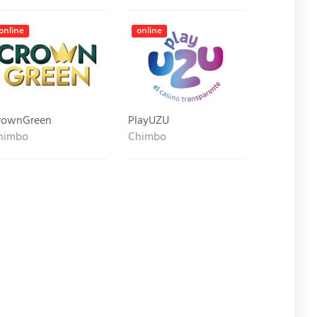
online
online
rownGreen
PlayUZU
himbo
Chimbo