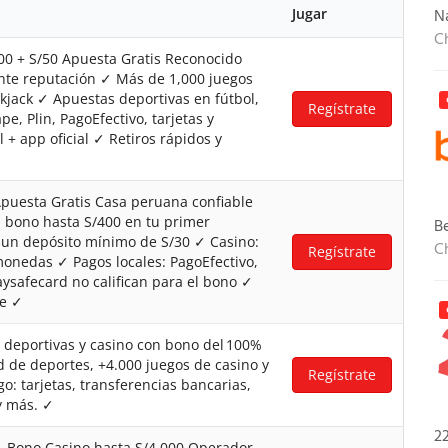
Jugar
N
C
00 + S/50 Apuesta Gratis Reconocido
ente reputación ✓ Más de 1,000 juegos
kjack ✓ Apuestas deportivas en fútbol,
Regístrate
e, Plin, PagoEfectivo, tarjetas y
+ app oficial ✓ Retiros rápidos y
 Apuesta Gratis Casa peruana confiable
 bono hasta S/400 en tu primer
B
 un depósito mínimo de S/30 ✓ Casino:
C
Regístrate
monedas ✓ Pagos locales: PagoEfectivo,
Paysafecard no califican para el bono ✓
le ✓
 deportivas y casino con bono del 100%
 de deportes, +4.000 juegos de casino y
Regístrate
o: tarjetas, transferencias bancarias,
y más. ✓
2
 + Bono Casino hasta S/4,000 Operador