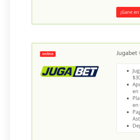
¡Gane en
Jugabet
online
Jug
$3
Apu
en 
Pl
en 
Pag
Ast
De