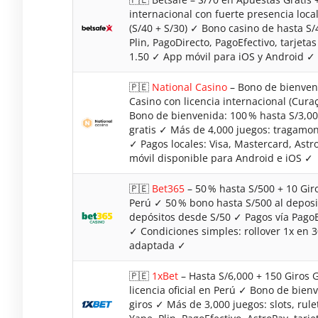
internacional con fuerte presencia loca
(S/40 + S/30) ✓ Bono casino de hasta S/
Plin, PagoDirecto, PagoEfectivo, tarjet
1.50 ✓ App móvil para iOS y Android ✓
🇵🇪
National Casino
– Bono de bienveni
Casino con licencia internacional (Cur
Bono de bienvenida: 100 % hasta S/3,00
gratis ✓ Más de 4,000 juegos: tragamone
✓ Pagos locales: Visa, Mastercard, Astro
móvil disponible para Android e iOS ✓
🇵🇪
Bet365
– 50 % hasta S/500 + 10 Giro
Perú ✓ 50 % bono hasta S/500 al deposi
depósitos desde S/50 ✓ Pagos vía PagoEf
✓ Condiciones simples: rollover 1x en 3
adaptada ✓
🇵🇪
1xBet
– Hasta S/6,000 + 150 Giros 
licencia oficial en Perú ✓ Bono de bien
giros ✓ Más de 3,000 juegos: slots, rule