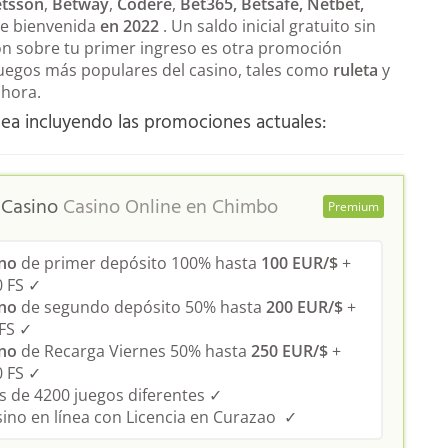
tsson
,
Betway
,
Codere
,
Bet365, Betsafe, Netbet,
de bienvenida
en 2022
. Un saldo inicial gratuito sin
ón sobre tu primer ingreso es otra promoción
juegos más populares del casino, tales como
ruleta
y
 hora.
nea incluyendo las promociones actuales:
 Casino
Casino Online en
Chimbo
Premium
no
de primer depósito 100% hasta
100 EUR/$
+
0 FS ✓
no
de segundo depósito 50% hasta
200 EUR/$
+
FS ✓
no
de Recarga Viernes 50% hasta
250 EUR/$
+
0 FS ✓
 de 4200 juegos diferentes ✓
ino en línea con Licencia en Curazao ✓