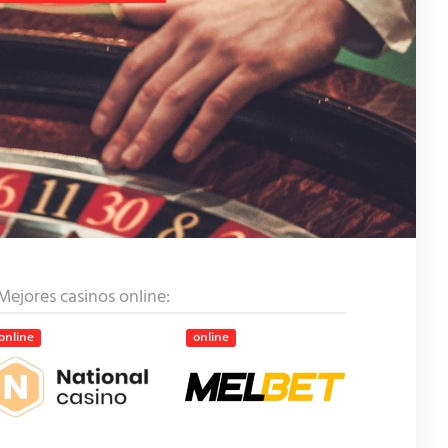
Mejores casinos online:
online
online