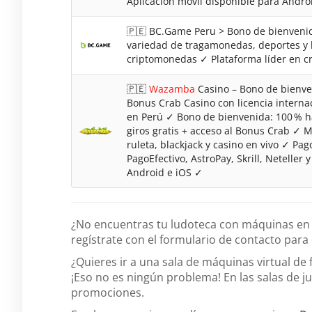
Aplicación móvil disponible para Andro
🇵🇪 BC.Game Peru > Bono de bienvenid
variedad de tragamonedas, deportes y 
criptomonedas ✓ Plataforma líder en c
🇵🇪
Wazamba
Casino – Bono de bienven
Bonus Crab Casino con licencia interna
en Perú ✓ Bono de bienvenida: 100 % ha
giros gratis + acceso al Bonus Crab ✓ 
ruleta, blackjack y casino en vivo ✓ Pag
PagoEfectivo, AstroPay, Skrill, Neteller
Android e iOS ✓
¿No encuentras tu ludoteca con máquinas en 
regístrate con el formulario de contacto para 
¿Quieres ir a una sala de máquinas virtual de
¡Eso no es ningún problema! En las salas de j
promociones.