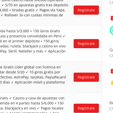
C
l ✓ S/70 en apuestas gratis tras depósito
4,000 + tiradas gratis ✓ Pagos vía Yape,
Regístrate
as ✓ Rollover 3x con cuotas mínimas de
da hasta S/3,000 + 150 Giros Gratis
açao) y presencia consolidada en Perú ✓
0 en el primer depósito + 150 giros
Regístrate
das, ruleta, blackjack y casino en vivo
G
Pay, Skrill, Neteller y más ✓ Aplicación
C
s Gratis Líder global con licencia en
tar desde S/20 ✓ 10 giros gratis por
ectivo, AstroPay, tarjetas, Paysafecard
Regístrate
0 días ✓ Aplicación móvil y plataforma
Gratis ✓ Casino y casa de apuestas con
B
venida en 4 partes hasta S/6,000 + 150
ta, blackjack y en vivo ✓ Pagos locales:
Regístrate
C