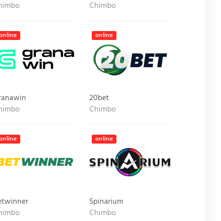
himbo
Chimbo
online
online
ranawin
20bet
himbo
Chimbo
online
online
etwinner
Spinarium
himbo
Chimbo