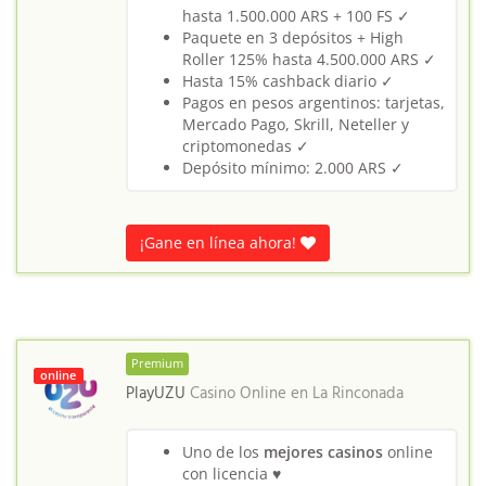
hasta 1.500.000 ARS + 100 FS ✓
Paquete en 3 depósitos + High
Roller 125% hasta 4.500.000 ARS ✓
Hasta 15% cashback diario ✓
Pagos en pesos argentinos: tarjetas,
Mercado Pago, Skrill, Neteller y
criptomonedas ✓
Depósito mínimo: 2.000 ARS ✓
¡Gane en línea ahora!
Premium
online
PlayUZU
Casino Online en
La Rinconada
Uno de los
mejores casinos
online
con licencia ♥