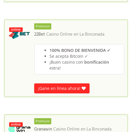
Premium
online
22Bet
Casino Online en
La Rinconada
100% BONO DE BIENVENIDA ✓
Se acepta Bitcoin ✓
¡Buen casino con
bonificación
extra!
¡Gane en línea ahora!
Premium
online
Granawin
Casino Online en
La Rinconada