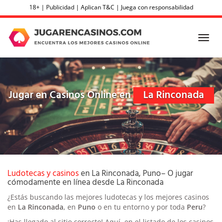
Skip
18+ | Publicidad | Aplican T&C | Juega con responsabilidad
to
main
content
Toggl
navig
Jugar en Casinos Online en
La Rinconada
Ludotecas y casinos
en La Rinconada, Puno– O jugar
cómodamente en línea desde La Rinconada
¿Estás buscando las mejores ludotecas y los mejores casinos
en
La Rinconada
, en
Puno
o en tu entorno
y por toda
Peru
?
¡Has llegado al sitio correcto! Aquí, en el listado de los casinos