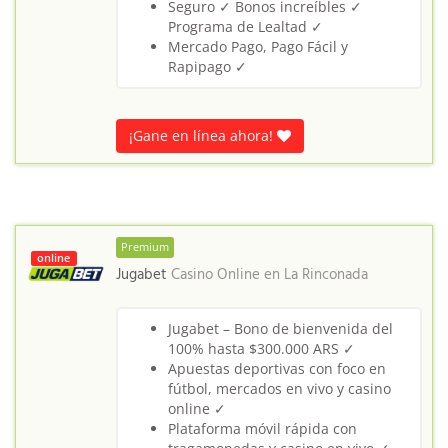
Seguro ✓ Bonos increíbles ✓
Programa de Lealtad ✓
Mercado Pago, Pago Fácil y
Rapipago ✓
¡Gane en línea ahora!
Premium
online
Jugabet
Casino Online en
La Rinconada
Jugabet – Bono de bienvenida del
100% hasta $300.000 ARS ✓
Apuestas deportivas con foco en
fútbol, mercados en vivo y casino
online ✓
Plataforma móvil rápida con