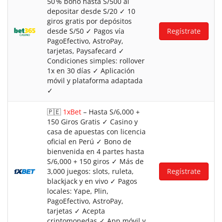
50 % bono hasta S/500 al
depositar desde S/20 ✓ 10
giros gratis por depósitos
desde S/50 ✓ Pagos vía
Regístrate
PagoEfectivo, AstroPay,
tarjetas, Paysafecard ✓
Condiciones simples: rollover
1x en 30 días ✓ Aplicación
móvil y plataforma adaptada
✓
🇵🇪
1xBet
– Hasta S/6,000 +
150 Giros Gratis ✓ Casino y
casa de apuestas con licencia
oficial en Perú ✓ Bono de
bienvenida en 4 partes hasta
S/6,000 + 150 giros ✓ Más de
3,000 juegos: slots, ruleta,
Regístrate
blackjack y en vivo ✓ Pagos
locales: Yape, Plin,
PagoEfectivo, AstroPay,
tarjetas ✓ Acepta
criptomonedas ✓ App móvil y