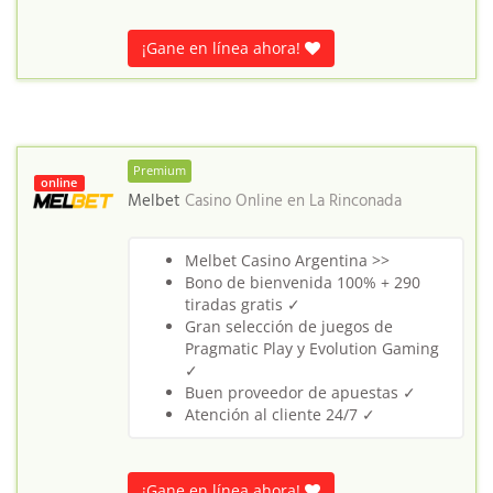
¡Gane en línea ahora!
Premium
online
Melbet
Casino Online en
La Rinconada
Melbet Casino Argentina >>
Bono de bienvenida 100% + 290
tiradas gratis ✓
Gran selección de juegos de
Pragmatic Play y Evolution Gaming
✓
Buen proveedor de apuestas ✓
Atención al cliente 24/7 ✓
¡Gane en línea ahora!