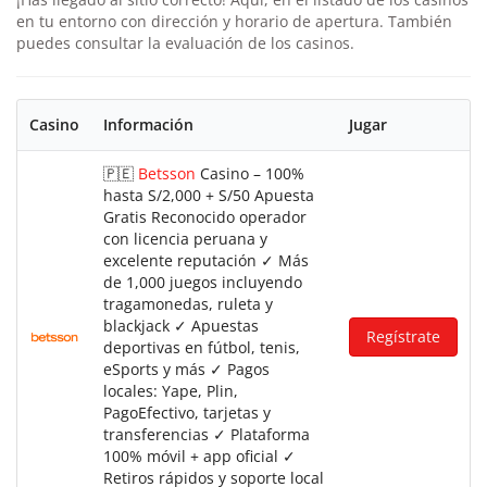
en tu entorno con dirección y horario de apertura. También
puedes consultar la evaluación de los casinos.
Casino
Información
Jugar
🇵🇪
Betsson
Casino – 100%
hasta S/2,000 + S/50 Apuesta
Gratis Reconocido operador
con licencia peruana y
excelente reputación ✓ Más
de 1,000 juegos incluyendo
tragamonedas, ruleta y
blackjack ✓ Apuestas
Regístrate
deportivas en fútbol, tenis,
eSports y más ✓ Pagos
locales: Yape, Plin,
PagoEfectivo, tarjetas y
transferencias ✓ Plataforma
100% móvil + app oficial ✓
Retiros rápidos y soporte local