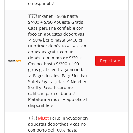
en español ✓
🇵🇪 Inkabet – 50 % hasta
S/400 + S/50 Apuesta Gratis
Casa peruana confiable con
foco en apuestas deportivas
✓ 50 % bono hasta S/400 en
tu primer depósito ✓ S/50 en
apuestas gratis con un
depósito mínimo de S/30 ✓
Regístrate
Casino: hasta S/200 + 100
giros gratis en tragamonedas
✓ Pagos locales: PagoEfectivo,
SafetyPay, tarjetas ✓ Neteller,
Skrill y Paysafecard no
califican para el bono ✓
Plataforma móvil + app oficial
disponible ✓
🇵🇪
IviBet
Perú: Innovador en
apuestas deportivas y casino
con bono del 100% hasta