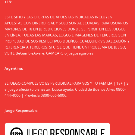
+18:
ESTE SITIO Y LAS OFERTAS DE APUESTAS INDICADAS INCLUYEN
APUESTAS CON DINERO REAL Y SOLO SON ADECUADAS PARA USUARIOS
MAYORES DE 18 EN JURISDICCIONES DONDE SE PERMITEN LOS JUEGOS
EN LÍNEA. TODAS LAS MARCAS, LOGOS E IMÁGENES DE TERCEROS SON
PROPIEDAD DE SUS RESPECTIVOS DUEÑOS. CUALQUIER VISUALIZACIÓN Y
REFERENCIA A TERCEROS. SI CREE QUE TIENE UN PROBLEMA DE JUEGO,
VISITE BeGambleAware, GAMCARE o juegoseguro.es
Argentina:
EL JUEGO COMPULSIVO ES PERJUDICIAL PARA VOS Y TU FAMILIA | 18+ | Si
el juego afecta tu bienestar, busca ayuda: Ciudad de Buenos Aires 0800-
444-4000 | Provincia 0800-666-6006.
Juego Responsable: