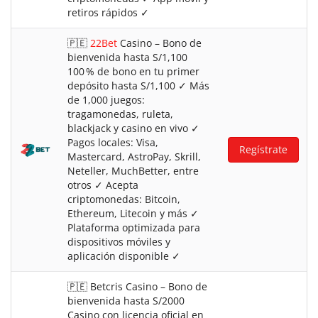
retiros rápidos ✓
🇵🇪
22Bet
Casino – Bono de
bienvenida hasta S/1,100
100 % de bono en tu primer
depósito hasta S/1,100 ✓ Más
de 1,000 juegos:
tragamonedas, ruleta,
blackjack y casino en vivo ✓
Pagos locales: Visa,
Regístrate
Mastercard, AstroPay, Skrill,
Neteller, MuchBetter, entre
otros ✓ Acepta
criptomonedas: Bitcoin,
Ethereum, Litecoin y más ✓
Plataforma optimizada para
dispositivos móviles y
aplicación disponible ✓
🇵🇪 Betcris Casino – Bono de
bienvenida hasta S/2000
Casino con licencia oficial en