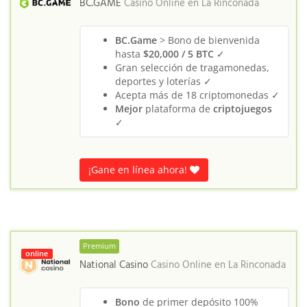
BC.GAME
Casino Online en
La Rinconada
BC.Game
> Bono de bienvenida
hasta
$20,000 / 5 BTC
✓
Gran selección de tragamonedas,
deportes y loterías ✓
Acepta más de 18 criptomonedas ✓
Mejor
plataforma de
criptojuegos
✓
¡Gane en línea ahora!
Premium
online
National Casino
Casino Online en
La Rinconada
Bono
de primer depósito 100%