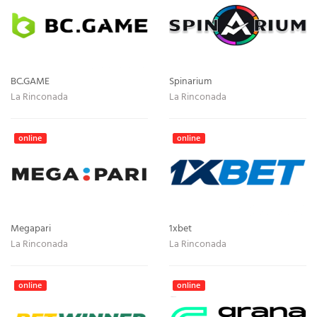
BC.GAME
Spinarium
La Rinconada
La Rinconada
online
online
Megapari
1xbet
La Rinconada
La Rinconada
online
online