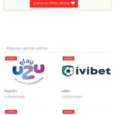
¡Gane en línea ahora!
Mejores casinos online:
online
online
PlayUZU
IviBet
La Rinconada
La Rinconada
online
online