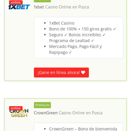
online
1xbet
Casino Online en
Pusca
1xBet Casino
Bono de 100% + 150 giros gratis ✓
Seguro ✓ Bonos increíbles ✓
Programa de Lealtad ✓
Mercado Pago, Pago Fácil y
Rapipago ✓
¡Gane en línea ahora!
Premium
online
CrownGreen
Casino Online en
Pusca
CrownGreen – Bono de bienvenida