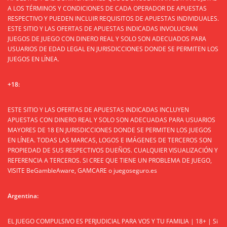
A LOS TÉRMINOS Y CONDICIONES DE CADA OPERADOR DE APUESTAS
RESPECTIVO Y PUEDEN INCLUIR REQUISITOS DE APUESTAS INDIVIDUALES.
ESTE SITIO Y LAS OFERTAS DE APUESTAS INDICADAS INVOLUCRAN
JUEGOS DE JUEGO CON DINERO REAL Y SOLO SON ADECUADOS PARA
USUARIOS DE EDAD LEGAL EN JURISDICCIONES DONDE SE PERMITEN LOS
JUEGOS EN LÍNEA.
+18:
ESTE SITIO Y LAS OFERTAS DE APUESTAS INDICADAS INCLUYEN
APUESTAS CON DINERO REAL Y SOLO SON ADECUADAS PARA USUARIOS
MAYORES DE 18 EN JURISDICCIONES DONDE SE PERMITEN LOS JUEGOS
EN LÍNEA. TODAS LAS MARCAS, LOGOS E IMÁGENES DE TERCEROS SON
PROPIEDAD DE SUS RESPECTIVOS DUEÑOS. CUALQUIER VISUALIZACIÓN Y
REFERENCIA A TERCEROS. SI CREE QUE TIENE UN PROBLEMA DE JUEGO,
VISITE BeGambleAware, GAMCARE o juegoseguro.es
Argentina:
EL JUEGO COMPULSIVO ES PERJUDICIAL PARA VOS Y TU FAMILIA | 18+ | Si