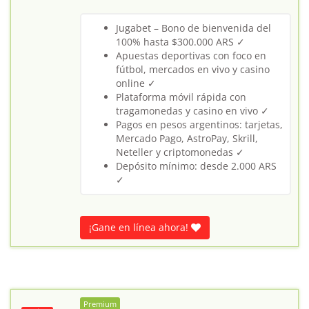
Jugabet – Bono de bienvenida del
100% hasta $300.000 ARS ✓
Apuestas deportivas con foco en
fútbol, mercados en vivo y casino
online ✓
Plataforma móvil rápida con
tragamonedas y casino en vivo ✓
Pagos en pesos argentinos: tarjetas,
Mercado Pago, AstroPay, Skrill,
Neteller y criptomonedas ✓
Depósito mínimo: desde 2.000 ARS
✓
¡Gane en línea ahora!
Premium