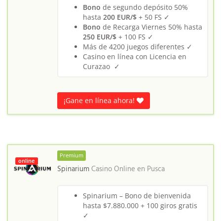
Bono
de segundo depósito 50%
hasta
200 EUR/$
+ 50 FS ✓
Bono
de Recarga Viernes 50% hasta
250 EUR/$
+ 100 FS ✓
Más de 4200 juegos diferentes ✓
Casino en línea con Licencia en
Curazao ✓
¡Gane en línea ahora!
Premium
online
Spinarium
Casino Online en
Pusca
Spinarium – Bono de bienvenida
hasta $7.880.000 + 100 giros gratis
✓