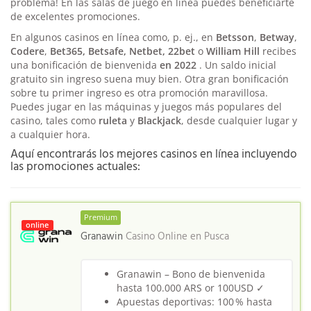
problema! En las salas de juego en línea puedes beneficiarte
de excelentes promociones.
En algunos casinos en línea como, p. ej., en
Betsson
,
Betway
,
Codere
,
Bet365, Betsafe, Netbet, 22bet
o
William
Hill
recibes
una bonificación de bienvenida
en 2022
. Un saldo inicial
gratuito sin ingreso suena muy bien. Otra gran bonificación
sobre tu primer ingreso es otra promoción maravillosa.
Puedes jugar en las máquinas y juegos más populares del
casino, tales como
ruleta
y
Blackjack
, desde cualquier lugar y
a cualquier hora.
Aquí encontrarás los mejores casinos en línea incluyendo
las promociones actuales:
Premium
online
Granawin
Casino Online en
Pusca
Granawin – Bono de bienvenida
hasta 100.000 ARS or 100USD ✓
Apuestas deportivas: 100 % hasta