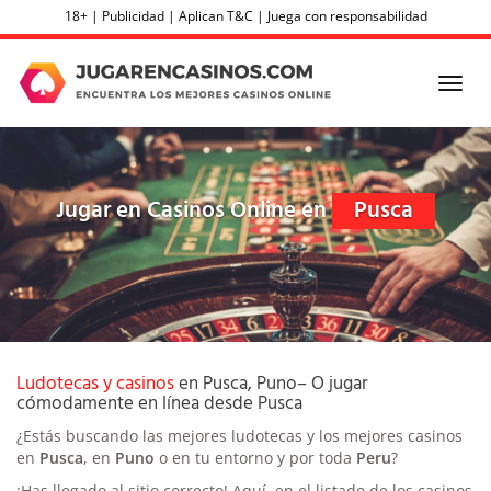
Skip
18+ | Publicidad | Aplican T&C | Juega con responsabilidad
to
main
content
Toggl
navig
Jugar en Casinos Online en
Pusca
Ludotecas y casinos
en Pusca, Puno– O jugar
cómodamente en línea desde Pusca
¿Estás buscando las mejores ludotecas y los mejores casinos
en
Pusca
, en
Puno
o en tu entorno
y por toda
Peru
?
¡Has llegado al sitio correcto! Aquí, en el listado de los casinos