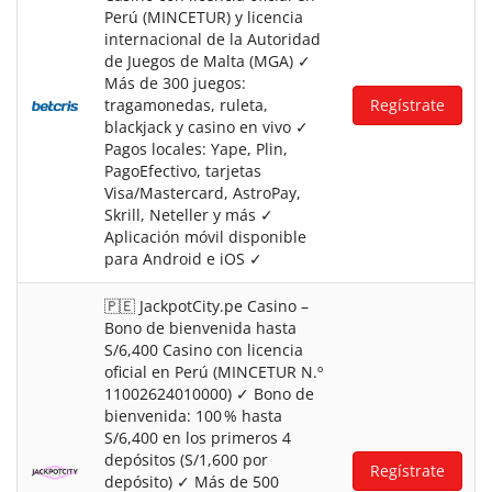
Perú (MINCETUR) y licencia
internacional de la Autoridad
de Juegos de Malta (MGA) ✓
Más de 300 juegos:
tragamonedas, ruleta,
Regístrate
blackjack y casino en vivo ✓
Pagos locales: Yape, Plin,
PagoEfectivo, tarjetas
Visa/Mastercard, AstroPay,
Skrill, Neteller y más ✓
Aplicación móvil disponible
para Android e iOS ✓
🇵🇪 JackpotCity.pe Casino –
Bono de bienvenida hasta
S/6,400 Casino con licencia
oficial en Perú (MINCETUR N.º
11002624010000) ✓ Bono de
bienvenida: 100 % hasta
S/6,400 en los primeros 4
depósitos (S/1,600 por
Regístrate
depósito) ✓ Más de 500