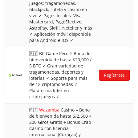
juegos: tragamonedas,
blackjack, ruleta y casino en
vivo ✓ Pagos locales: Visa,
Mastercard, PagoEfectivo,
AstroPay, Skrill, Neteller y más
✓ Aplicación móvil disponible
para Android e iOS ✓
🇵🇪 BC.Game Peru > Bono de
bienvenida de hasta $20,000 /
5 BTC ✓ Gran variedad de
tragamonedas, deportes y
Regístrate
loterías ✓ Soporte para más
de 18 criptomonedas ✓
Plataforma líder en
criptojuegos ✓
🇵🇪
Wazamba
Casino – Bono
de bienvenida hasta S/2,500 +
200 Giros Gratis + Bonus Crab
Casino con licencia
internacional (Curaçao) y