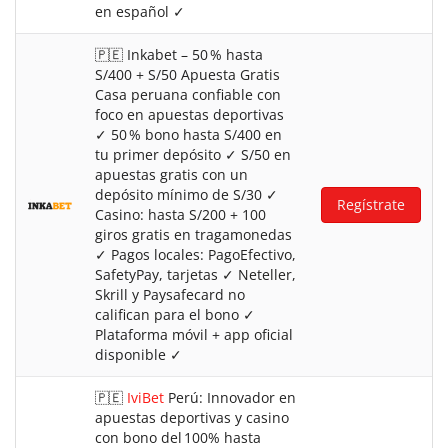
en español ✓
🇵🇪 Inkabet – 50 % hasta
S/400 + S/50 Apuesta Gratis
Casa peruana confiable con
foco en apuestas deportivas
✓ 50 % bono hasta S/400 en
tu primer depósito ✓ S/50 en
apuestas gratis con un
depósito mínimo de S/30 ✓
Regístrate
Casino: hasta S/200 + 100
giros gratis en tragamonedas
✓ Pagos locales: PagoEfectivo,
SafetyPay, tarjetas ✓ Neteller,
Skrill y Paysafecard no
califican para el bono ✓
Plataforma móvil + app oficial
disponible ✓
🇵🇪
IviBet
Perú: Innovador en
apuestas deportivas y casino
con bono del 100% hasta