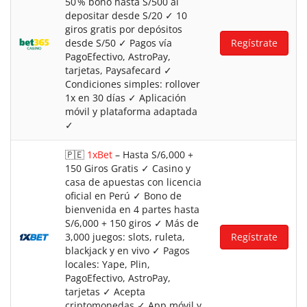
50 % bono hasta S/500 al
depositar desde S/20 ✓ 10
giros gratis por depósitos
desde S/50 ✓ Pagos vía
Regístrate
PagoEfectivo, AstroPay,
tarjetas, Paysafecard ✓
Condiciones simples: rollover
1x en 30 días ✓ Aplicación
móvil y plataforma adaptada
✓
🇵🇪
1xBet
– Hasta S/6,000 +
150 Giros Gratis ✓ Casino y
casa de apuestas con licencia
oficial en Perú ✓ Bono de
bienvenida en 4 partes hasta
S/6,000 + 150 giros ✓ Más de
3,000 juegos: slots, ruleta,
Regístrate
blackjack y en vivo ✓ Pagos
locales: Yape, Plin,
PagoEfectivo, AstroPay,
tarjetas ✓ Acepta
criptomonedas ✓ App móvil y