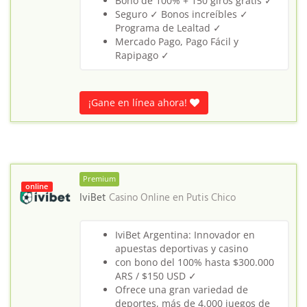
Bono de 100% + 150 giros gratis ✓
Seguro ✓ Bonos increíbles ✓
Programa de Lealtad ✓
Mercado Pago, Pago Fácil y
Rapipago ✓
¡Gane en línea ahora!
Premium
online
IviBet
Casino Online en
Putis Chico
IviBet Argentina: Innovador en
apuestas deportivas y casino
con bono del 100% hasta $300.000
ARS / $150 USD ✓
Ofrece una gran variedad de
deportes, más de 4.000 juegos de