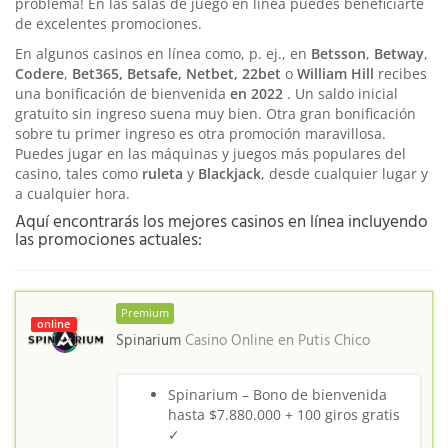
problema! En las salas de juego en línea puedes beneficiarte
de excelentes promociones.
En algunos casinos en línea como, p. ej., en
Betsson
,
Betway
,
Codere
,
Bet365, Betsafe, Netbet, 22bet
o
William
Hill
recibes
una bonificación de bienvenida
en 2022
. Un saldo inicial
gratuito sin ingreso suena muy bien. Otra gran bonificación
sobre tu primer ingreso es otra promoción maravillosa.
Puedes jugar en las máquinas y juegos más populares del
casino, tales como
ruleta
y
Blackjack
, desde cualquier lugar y
a cualquier hora.
Aquí encontrarás los mejores casinos en línea incluyendo
las promociones actuales:
Premium
online
Spinarium
Casino Online en
Putis Chico
Spinarium – Bono de bienvenida
hasta $7.880.000 + 100 giros gratis
✓