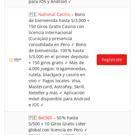
para iOS y Android ✓
🇵🇪
National Casino
– Bono
de bienvenida hasta S/3,000 +
150 Giros Gratis Casino con
licencia internacional
(Curaçao) y presencia
consolidada en Perú ✓ Bono
de bienvenida: 100 % hasta
S/3,000 en el primer depósito
Regístrate
+ 150 giros gratis ✓ Más de
4,000 juegos: tragamonedas,
ruleta, blackjack y casino en
vivo ✓ Pagos locales: Visa,
Mastercard, AstroPay, Skrill,
Neteller y más ✓ Aplicación
móvil disponible para Android
e iOS ✓
🇵🇪
Bet365
– 50 % hasta
S/500 + 10 Giros Gratis Líder
global con licencia en Perú ✓