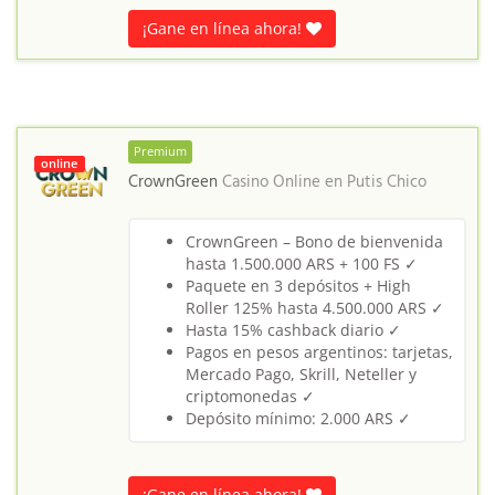
¡Gane en línea ahora!
Premium
online
CrownGreen
Casino Online en
Putis Chico
CrownGreen – Bono de bienvenida
hasta 1.500.000 ARS + 100 FS ✓
Paquete en 3 depósitos + High
Roller 125% hasta 4.500.000 ARS ✓
Hasta 15% cashback diario ✓
Pagos en pesos argentinos: tarjetas,
Mercado Pago, Skrill, Neteller y
criptomonedas ✓
Depósito mínimo: 2.000 ARS ✓
¡Gane en línea ahora!