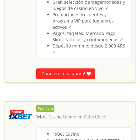
Gran selección de tragamonedas y
juegos de casino en vivo ✓
Promociones frecuentes y
programa VIP para jugadores
activos ✓
Pagos: tarjetas, Mercado Pago,
Skrill, Neteller y criptomonedas ✓
Depósito mínimo: desde 2.000 ARS
✓
¡Gane en línea ahora!
Premium
online
1xbet
Casino Online en
Putis Chico
1xBet Casino