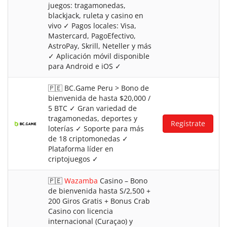
juegos: tragamonedas,
blackjack, ruleta y casino en
vivo ✓ Pagos locales: Visa,
Mastercard, PagoEfectivo,
AstroPay, Skrill, Neteller y más
✓ Aplicación móvil disponible
para Android e iOS ✓
🇵🇪 BC.Game Peru > Bono de
bienvenida de hasta $20,000 /
5 BTC ✓ Gran variedad de
tragamonedas, deportes y
Regístrate
loterías ✓ Soporte para más
de 18 criptomonedas ✓
Plataforma líder en
criptojuegos ✓
🇵🇪
Wazamba
Casino – Bono
de bienvenida hasta S/2,500 +
200 Giros Gratis + Bonus Crab
Casino con licencia
internacional (Curaçao) y