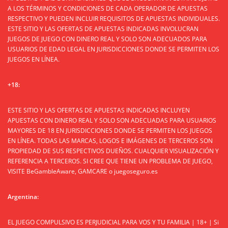
A LOS TÉRMINOS Y CONDICIONES DE CADA OPERADOR DE APUESTAS
RESPECTIVO Y PUEDEN INCLUIR REQUISITOS DE APUESTAS INDIVIDUALES.
ESTE SITIO Y LAS OFERTAS DE APUESTAS INDICADAS INVOLUCRAN
JUEGOS DE JUEGO CON DINERO REAL Y SOLO SON ADECUADOS PARA
USUARIOS DE EDAD LEGAL EN JURISDICCIONES DONDE SE PERMITEN LOS
JUEGOS EN LÍNEA.
+18:
ESTE SITIO Y LAS OFERTAS DE APUESTAS INDICADAS INCLUYEN
APUESTAS CON DINERO REAL Y SOLO SON ADECUADAS PARA USUARIOS
MAYORES DE 18 EN JURISDICCIONES DONDE SE PERMITEN LOS JUEGOS
EN LÍNEA. TODAS LAS MARCAS, LOGOS E IMÁGENES DE TERCEROS SON
PROPIEDAD DE SUS RESPECTIVOS DUEÑOS. CUALQUIER VISUALIZACIÓN Y
REFERENCIA A TERCEROS. SI CREE QUE TIENE UN PROBLEMA DE JUEGO,
VISITE BeGambleAware, GAMCARE o juegoseguro.es
Argentina:
EL JUEGO COMPULSIVO ES PERJUDICIAL PARA VOS Y TU FAMILIA | 18+ | Si