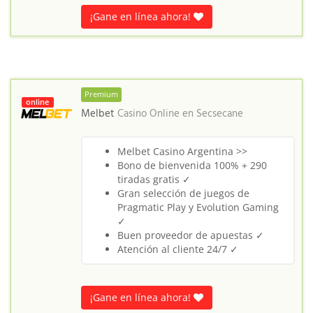
¡Gane en línea ahora!
Premium
online
Melbet
Casino Online en
Secsecane
Melbet Casino Argentina >>
Bono de bienvenida 100% + 290
tiradas gratis ✓
Gran selección de juegos de
Pragmatic Play y Evolution Gaming
✓
Buen proveedor de apuestas ✓
Atención al cliente 24/7 ✓
¡Gane en línea ahora!