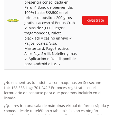
presencia consolidada en
Perú ✓ Bono de bienvenida:
100 % hasta S/2,500 en el
primer depósito + 200 giros
Regístrate
gratis + acceso al Bonus Crab
✓ Más de 5,000 juegos:
tragamonedas, ruleta,
blackjack y casino en vivo ✓
Pagos locales: Visa,
Mastercard, PagoEfectivo,
AstroPay, Skrill, Neteller y más
✓ Aplicación móvil disponible
para Android e iOS ✓
¿No encuentras tu ludoteca con máquinas en Secsecane
Lat:-158.558 Lng:-701.242 ? Entonces regístrate con el
formulario de contacto para que podamos incluirlo en el
listado.
¿Quieres ir a una sala de máquinas virtual de forma rápida y
cómoda desde tu teléfono o tableta? ¡Eso no es ningún