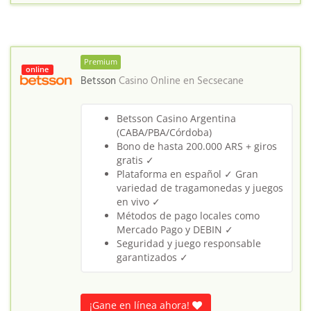
Premium
online
Betsson
Casino Online en
Secsecane
Betsson Casino Argentina
(CABA/PBA/Córdoba)
Bono de hasta 200.000 ARS + giros
gratis ✓
Plataforma en español ✓ Gran
variedad de tragamonedas y juegos
en vivo ✓
Métodos de pago locales como
Mercado Pago y DEBIN ✓
Seguridad y juego responsable
garantizados ✓
¡Gane en línea ahora!