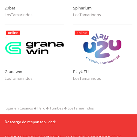
20bet
Spinarium
LosTamarindos
LosTamarindos
online
online
Granawin
PlayUZU
LosTamarindos
LosTamarindos
Jugar en Casinos
♣
Peru
♣
Tumbes
♣
LosTamarindos
Descargo de responsabilidad: