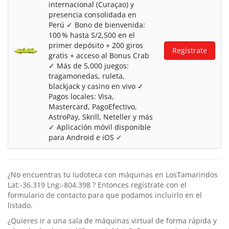
internacional (Curaçao) y
presencia consolidada en
Perú ✓ Bono de bienvenida:
100 % hasta S/2,500 en el
primer depósito + 200 giros
Regístrate
gratis + acceso al Bonus Crab
✓ Más de 5,000 juegos:
tragamonedas, ruleta,
blackjack y casino en vivo ✓
Pagos locales: Visa,
Mastercard, PagoEfectivo,
AstroPay, Skrill, Neteller y más
✓ Aplicación móvil disponible
para Android e iOS ✓
¿No encuentras tu ludoteca con máquinas en LosTamarindos
Lat:-36.319 Lng:-804.398 ? Entonces regístrate con el
formulario de contacto para que podamos incluirlo en el
listado.
¿Quieres ir a una sala de máquinas virtual de forma rápida y