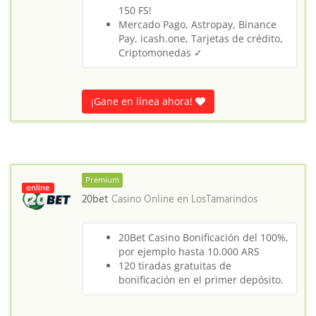
150 FS!
Mercado Pago, Astropay, Binance
Pay, icash.one, Tarjetas de crédito,
Criptomonedas ✓
¡Gane en línea ahora!
Premium
online
20bet
Casino Online en
LosTamarindos
20Bet Casino Bonificación del 100%,
por ejemplo hasta 10.000 ARS
120 tiradas gratuitas de
bonificación en el primer depósito.