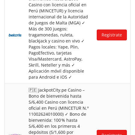
Casino con licencia oficial en
Perú (MINCETUR) y licencia
internacional de la Autoridad
de Juegos de Malta (MGA) ✓
Más de 300 juegos:
tragamonedas, ruleta,
Regístrate
blackjack y casino en vivo ✓
Pagos locales: Yape, Plin,
PagoEfectivo, tarjetas
Visa/Mastercard, AstroPay,
Skrill, Neteller y más ✓
Aplicación móvil disponible
para Android e iOS ✓
🇵🇪 JackpotCity.pe Casino –
Bono de bienvenida hasta
S/6,400 Casino con licencia
oficial en Perú (MINCETUR N.º
11002624010000) ✓ Bono de
bienvenida: 100 % hasta
S/6,400 en los primeros 4
depósitos (S/1,600 por