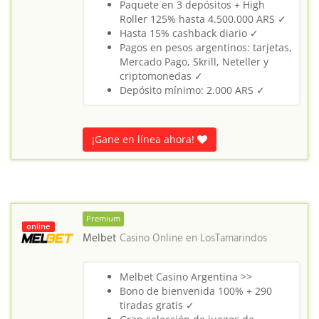
Paquete en 3 depósitos + High
Roller 125% hasta 4.500.000 ARS ✓
Hasta 15% cashback diario ✓
Pagos en pesos argentinos: tarjetas,
Mercado Pago, Skrill, Neteller y
criptomonedas ✓
Depósito mínimo: 2.000 ARS ✓
¡Gane en línea ahora!
Premium
online
Melbet
Casino Online en
LosTamarindos
Melbet Casino Argentina >>
Bono de bienvenida 100% + 290
tiradas gratis ✓