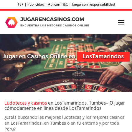
Skip
18+ | Publicidad | Aplican T&C | Juega con responsabilidad
to
main
content
Toggl
navig
Jugar en Casinos Online en
LosTamarindos
Ludotecas y casinos
en LosTamarindos, Tumbes– O jugar
cómodamente en línea desde LosTamarindos
¿Estás buscando las mejores ludotecas y los mejores casinos
en
LosTamarindos
, en
Tumbes
o en tu entorno
y por toda
Peru
?