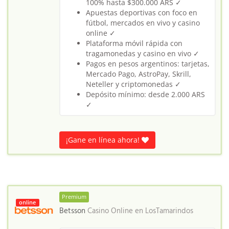
100% hasta $300.000 ARS ✓
Apuestas deportivas con foco en
fútbol, mercados en vivo y casino
online ✓
Plataforma móvil rápida con
tragamonedas y casino en vivo ✓
Pagos en pesos argentinos: tarjetas,
Mercado Pago, AstroPay, Skrill,
Neteller y criptomonedas ✓
Depósito mínimo: desde 2.000 ARS
✓
¡Gane en línea ahora!
Premium
online
Betsson
Casino Online en
LosTamarindos