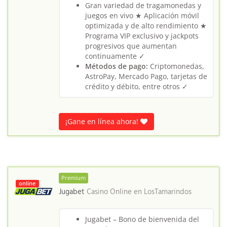
Gran variedad de tragamonedas y
juegos en vivo ★ Aplicación móvil
optimizada y de alto rendimiento ★
Programa VIP exclusivo y jackpots
progresivos que aumentan
continuamente ✓
Métodos de pago:
Criptomonedas,
AstroPay, Mercado Pago, tarjetas de
crédito y débito, entre otros ✓
¡Gane en línea ahora!
Premium
online
Jugabet
Casino Online en
LosTamarindos
Jugabet – Bono de bienvenida del