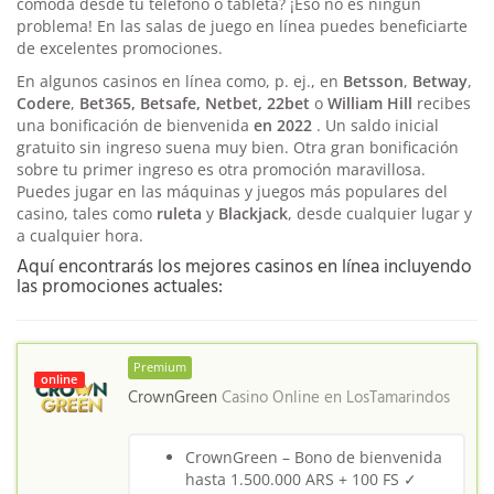
cómoda desde tu teléfono o tableta? ¡Eso no es ningún
problema! En las salas de juego en línea puedes beneficiarte
de excelentes promociones.
En algunos casinos en línea como, p. ej., en
Betsson
,
Betway
,
Codere
,
Bet365, Betsafe, Netbet, 22bet
o
William
Hill
recibes
una bonificación de bienvenida
en 2022
. Un saldo inicial
gratuito sin ingreso suena muy bien. Otra gran bonificación
sobre tu primer ingreso es otra promoción maravillosa.
Puedes jugar en las máquinas y juegos más populares del
casino, tales como
ruleta
y
Blackjack
, desde cualquier lugar y
a cualquier hora.
Aquí encontrarás los mejores casinos en línea incluyendo
las promociones actuales:
Premium
online
CrownGreen
Casino Online en
LosTamarindos
CrownGreen – Bono de bienvenida
hasta 1.500.000 ARS + 100 FS ✓