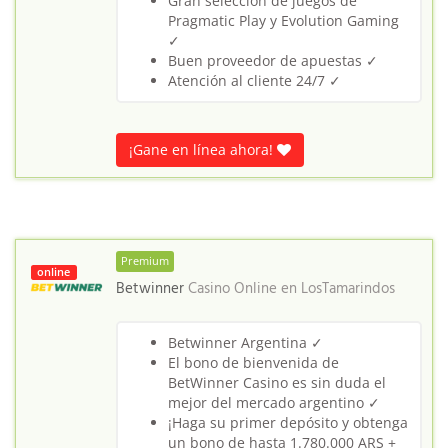
Gran selección de juegos de
Pragmatic Play y Evolution Gaming
✓
Buen proveedor de apuestas ✓
Atención al cliente 24/7 ✓
¡Gane en línea ahora!
Premium
online
Betwinner
Casino Online en
LosTamarindos
Betwinner Argentina ✓
El bono de bienvenida de
BetWinner Casino es sin duda el
mejor del mercado argentino ✓
¡Haga su primer depósito y obtenga
un bono de hasta 1.780.000 ARS +