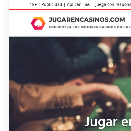
Skip
18+ | Publicidad | Aplican T&C | Juega con respon
to
main
content
Jugar e