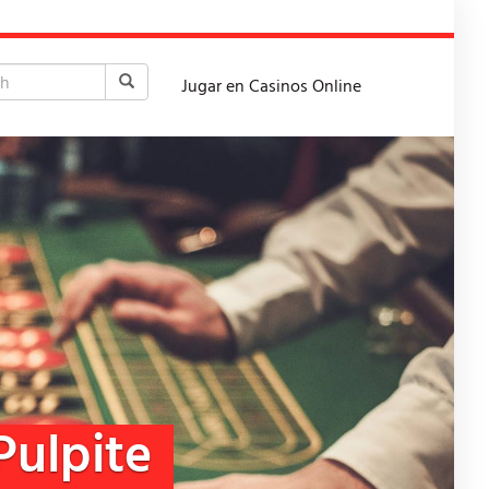
Jugar en Casinos Online
Pulpite