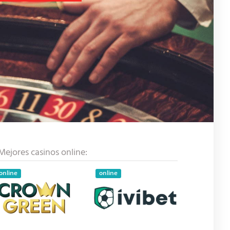
Mejores casinos online:
online
online