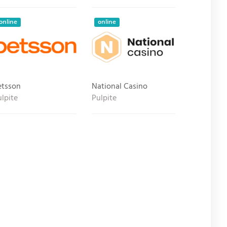
online
online
etsson
National Casino
lpite
Pulpite