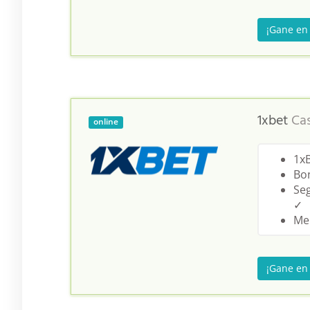
¡Gane en
1xbet
Cas
online
1x
Bon
Se
✓
Mer
¡Gane en