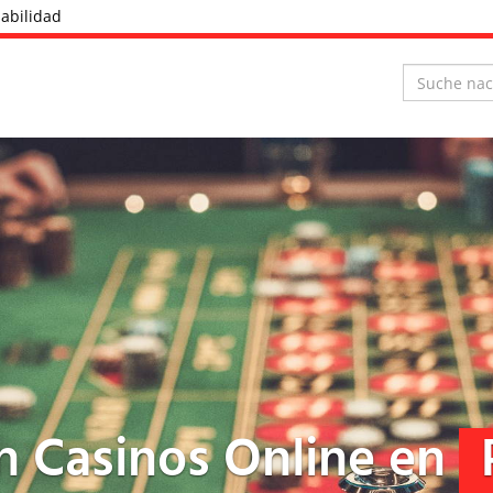
sabilidad
n Casinos Online en