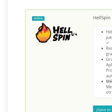
HellSpin
online
He
jue
✓
Rec
gra
Gr
Apl
Pro
au
Mé
Mer
ot
¡Gane en