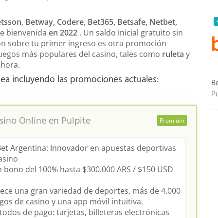
tsson
,
Betway
,
Codere
,
Bet365, Betsafe, Netbet,
de bienvenida
en 2022
. Un saldo inicial gratuito sin
ón sobre tu primer ingreso es otra promoción
juegos más populares del casino, tales como
ruleta
y
 hora.
nea incluyendo las promociones actuales:
B
Pu
sino Online en
Pulpite
Premium
Bet Argentina: Innovador en apuestas deportivas
asino
n bono del 100% hasta $300.000 ARS / $150 USD
ece una gran variedad de deportes, más de 4.000
gos de casino y una app móvil intuitiva.
odos de pago: tarjetas, billeteras electrónicas