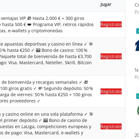
Jugar
C
Pu
ventajas VIP 🎁 Hasta 2.000 € + 300 giros
 hasta 500 € 👑 Programa VIP, retiros rápidos
Regístrate
etas, e-wallets y criptomonedas
e apuestas deportivas y casino en línea ✓ 🎯
0 % hasta €250 ✓ 🎰 Bono de casino: 100 %
 Paquete total de bienvenida de hasta €3.700
Regístrate
: Visa, Mastercard, Neteller, Skrill, Bitcoin
1
Pu
e de bienvenida y recargas semanales ✓ 🎁
100 giros gratis ✓ 💸 Segundo depósito: 50 %
Regístrate
carga de viernes: 50 % hasta €250 + 100 giros
jores proveedores ✓
 y casino online en una sola plataforma ✓ 🎯
l primer depósito ✓ 🎰 Bono de casino de
puestas en LaLiga, competiciones europeas y
Regístrate
s de pago: Visa, Mastercard, e-wallets y
2