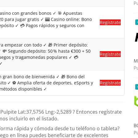
Pu
casino con grandes bonos ✓ 🎯 Apuestas
0 para jugar gratis ✓ 🎰 Casino online: Bono
Regístrate
epósito ✓ 💳 Pagos rápidos y seguros con
ra empezar con todo ✓ 🎁 Primer depósito:
 ✓ 💸 Segundo depósito: 50 % hasta €300 + 50
Regístrate
 juegos y tragamonedas populares ✓ 💳
M
 ✓
Pu
on gran bono de bienvenida ✓ 🎁 Bono del
ito ✓ ⚽ Amplia oferta de deportes, eSports y
Regístrate
 métodos disponibles ✓
ulpite Lat:37,5756 Lng:-2,5289 ? Entonces regístrate
s incluirlo en el listado.
B
 forma rápida y cómoda desde tu teléfono o tableta?
Pu
uego en línea puedes beneficiarte de excelentes