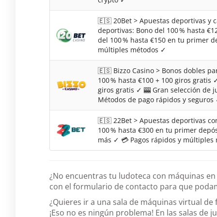
🇪🇸 20Bet > Apuestas deportivas y 
deportivas: Bono del 100 % hasta €12
del 100 % hasta €150 en tu primer d
múltiples métodos ✓
🇪🇸 Bizzo Casino > Bonos dobles pa
100 % hasta €100 + 100 giros gratis
giros gratis ✓ 🎰 Gran selección de
Métodos de pago rápidos y seguros
🇪🇸 22Bet > Apuestas deportivas c
100 % hasta €300 en tu primer depós
más ✓ 💳 Pagos rápidos y múltiples
¿No encuentras tu ludoteca con máquinas en P
con el formulario de contacto para que podamo
¿Quieres ir a una sala de máquinas virtual de
¡Eso no es ningún problema! En las salas de j