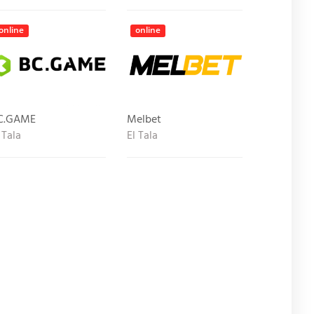
online
online
C.GAME
Melbet
 Tala
El Tala