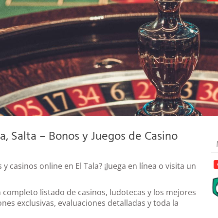
la, Salta – Bonos y Juegos de Casino
y casinos online en El Tala? ¡Juega en línea o visita un
un completo listado de casinos, ludotecas y los mejores
nes exclusivas, evaluaciones detalladas y toda la