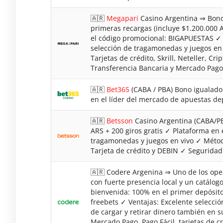
🇦🇷
Megapari
Casino Argentina ⇒ Bono
primeras recargas (incluye $1.200.000 A
el código promocional: BIGAPUESTAS ✓ 
selección de tragamonedas y juegos en
Tarjetas de crédito, Skrill, Neteller, Cr
Transferencia Bancaria y Mercado Pag
🇦🇷
Bet365
(CABA / PBA) Bono igualado
en el líder del mercado de apuestas d
🇦🇷
Betsson
Casino Argentina (CABA/PB
ARS + 200 giros gratis ✓ Plataforma en
tragamonedas y juegos en vivo ✓ Méto
Tarjeta de crédito y DEBIN ✓ Seguridad
🇦🇷 Codere Argenina ⇒ Uno de los ope
con fuerte presencia local y un catálo
bienvenida: 100% en el primer depósit
freebets ✓ Ventajas: Excelente selecció
de cargar y retirar dinero también en 
Mercado Pago, Pago Fácil, tarjetas de c