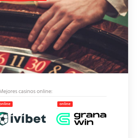
Mejores casinos online:
online
online