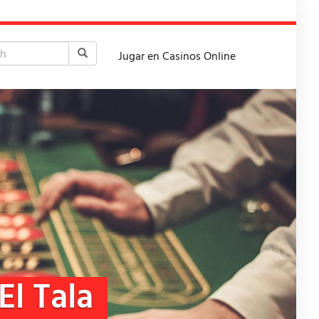
Jugar en Casinos Online
El Tala