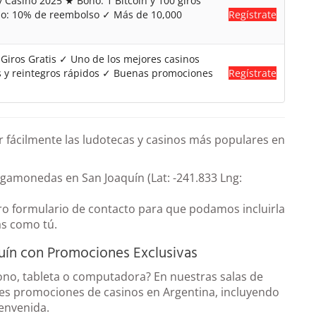
 Casino 2025 ★ Bono: 1 Bitcoin y 100 giros
io: 10% de reembolso ✓ Más de 10,000
Regístrate
Giros Gratis ✓ Uno de los mejores casinos
os y reintegros rápidos ✓ Buenas promociones
Regístrate
ar fácilmente las ludotecas y casinos más populares en
gamonedas en San Joaquín (Lat: -241.833 Lng:
tro formulario de contacto para que podamos incluirla
as como tú.
uín con Promociones Exclusivas
ono, tableta o computadora? En nuestras salas de
ores promociones de casinos en Argentina, incluyendo
ienvenida.