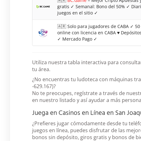
🇦🇷
BC.Game
– Mejor Cripto Apuestas y
gratis ✓ Semanal: Bono del 50% ✓ Diar
juegos en el sitio ✓
🇦🇷 Solo para jugadores de CABA ✓ 50 
online con licencia en CABA ♥ Depósit
✓ Mercado Pago ✓
Utiliza nuestra tabla interactiva para consult
tu área.
¿No encuentras tu ludoteca con máquinas tra
-629.167)?
No te preocupes, regístrate a través de nues
en nuestro listado y así ayudar a más person
Juega en Casinos en Línea en San Joaq
¿Prefieres jugar cómodamente desde tu teléf
juegos en línea, puedes disfrutar de las mej
bonos sin depósito, giros gratis y bonos de b