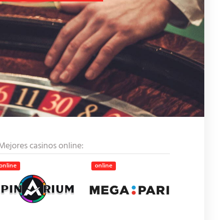
Mejores casinos online:
online
online