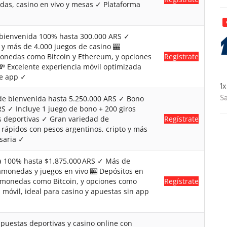
as, casino en vivo y mesas ✓ Plataforma
 bienvenida 100% hasta 300.000 ARS ✓
 y más de 4.000 juegos de casino 🎰
monedas como Bitcoin y Ethereum, y opciones
Regístrate
 Excelente experiencia móvil optimizada
de app ✓
1
S
de bienvenida hasta 5.250.000 ARS ✓ Bono
S ✓ Incluye 1 juego de bono + 200 giros
as deportivas ✓ Gran variedad de
Regístrate
rápidos con pesos argentinos, cripto y más
saria ✓
a 100% hasta $1.875.000 ARS ✓ Más de
gamonedas y juegos en vivo 🎰 Depósitos en
omonedas como Bitcoin, y opciones como
Regístrate
 móvil, ideal para casino y apuestas sin app
puestas deportivas y casino online con