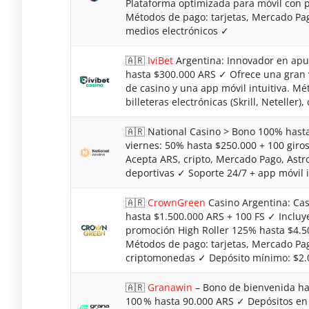
Plataforma optimizada para móvil con 
Métodos de pago: tarjetas, Mercado Pago
medios electrónicos ✓
🇦🇷
IviBet
Argentina: Innovador en apu
hasta $300.000 ARS ✓ Ofrece una gran 
de casino y una app móvil intuitiva. Mé
billeteras electrónicas (Skrill, Netelle
🇦🇷 National Casino > Bono 100% hasta
viernes: 50% hasta $250.000 + 100 giro
Acepta ARS, cripto, Mercado Pago, Astr
deportivas ✓ Soporte 24/7 + app móvil i
🇦🇷
CrownGreen
Casino Argentina: Cas
hasta $1.500.000 ARS + 100 FS ✓ Incluy
promoción High Roller 125% hasta $4.5
Métodos de pago: tarjetas, Mercado Pago,
criptomonedas ✓ Depósito mínimo: $2
🇦🇷
Granawin
– Bono de bienvenida ha
100 % hasta 90.000 ARS ✓ Depósitos en 