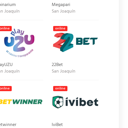
pinarium
Megapari
an Joaquín
San Joaquín
online
online
layUZU
22Bet
an Joaquín
San Joaquín
online
online
etwinner
IviBet