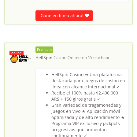
¡Gane en línea ahora!
Premium
online
HellSpin
Casino Online en
Vizcachani
HellSpin Casino ⇒ Una plataforma
destacada para juegos de casino en
línea con alcance internacional ✓
Recibe el 100% hasta $2.400.000
ARS + 150 giros gratis ✓
Gran variedad de tragamonedas y
juegos en vivo ★ Aplicación móvil
optimizada y de alto rendimiento ★
Programa VIP exclusivo y jackpots
progresivos que aumentan
continuamente ✓