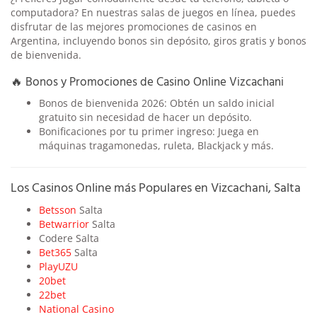
computadora? En nuestras salas de juegos en línea, puedes
disfrutar de las mejores promociones de casinos en
Argentina, incluyendo bonos sin depósito, giros gratis y bonos
de bienvenida.
🔥 Bonos y Promociones de Casino Online Vizcachani
Bonos de bienvenida 2026: Obtén un saldo inicial
gratuito sin necesidad de hacer un depósito.
Bonificaciones por tu primer ingreso: Juega en
máquinas tragamonedas, ruleta, Blackjack y más.
Los Casinos Online más Populares en Vizcachani, Salta
Betsson
Salta
Betwarrior
Salta
Codere Salta
Bet365
Salta
PlayUZU
20bet
22bet
National Casino