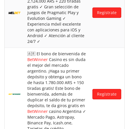
2,124,000 ARS + 220 tiradas
gratis ✓ Gran selección de
juegos de Pragmatic Play y
Regístrate
Evolution Gaming ✓
Experiencia móvil excelente
con aplicaciones para iOS y
Android ✓ Atención al cliente
24/7 ✓
🇦🇷 El bono de bienvenida de
BetWinner
Casino es sin duda
el mejor del mercado
argentino. ¡Haga su primer
depósito y obtenga un bono
de hasta 1.780.000 ARS + 150
tiradas gratis! Este bono de
bienvenida, además de
Regístrate
duplicar el saldo de tu primer
depósito, te da giros gratis en
BetWinner
casino Argentina ✓
Mercado Pago, Astropay,
Binance Pay, Icash.one,
Tarjetas de crédito,