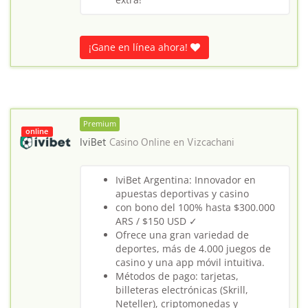
¡Gane en línea ahora!
Premium
online
IviBet
Casino Online en
Vizcachani
IviBet Argentina: Innovador en
apuestas deportivas y casino
con bono del 100% hasta $300.000
ARS / $150 USD ✓
Ofrece una gran variedad de
deportes, más de 4.000 juegos de
casino y una app móvil intuitiva.
Métodos de pago: tarjetas,
billeteras electrónicas (Skrill,
Neteller), criptomonedas y