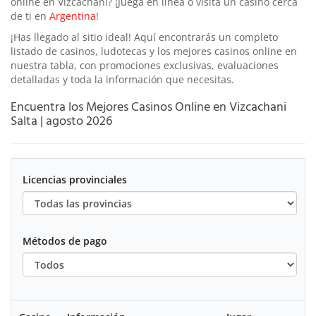
online en Vizcachani? ¡Juega en línea o visita un casino cerca
de ti en
Argentina
!
¡Has llegado al sitio ideal! Aquí encontrarás un completo
listado de casinos, ludotecas y los mejores casinos online en
nuestra tabla, con promociones exclusivas, evaluaciones
detalladas y toda la información que necesitas.
Encuentra los Mejores Casinos Online en Vizcachani
Salta | agosto 2026
Licencias provinciales
Métodos de pago