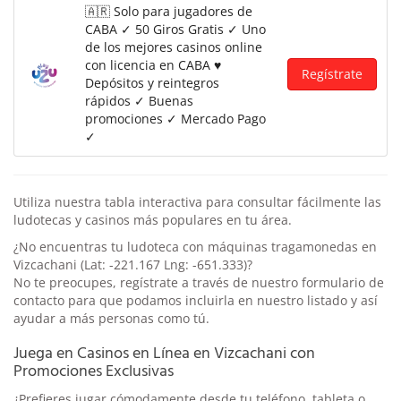
🇦🇷 Solo para jugadores de
CABA ✓ 50 Giros Gratis ✓ Uno
de los mejores casinos online
con licencia en CABA ♥
Regístrate
Depósitos y reintegros
rápidos ✓ Buenas
promociones ✓ Mercado Pago
✓
Utiliza nuestra tabla interactiva para consultar fácilmente las
ludotecas y casinos más populares en tu área.
¿No encuentras tu ludoteca con máquinas tragamonedas en
Vizcachani (Lat: -221.167 Lng: -651.333)?
No te preocupes, regístrate a través de nuestro formulario de
contacto para que podamos incluirla en nuestro listado y así
ayudar a más personas como tú.
Juega en Casinos en Línea en Vizcachani con
Promociones Exclusivas
¿Prefieres jugar cómodamente desde tu teléfono, tableta o