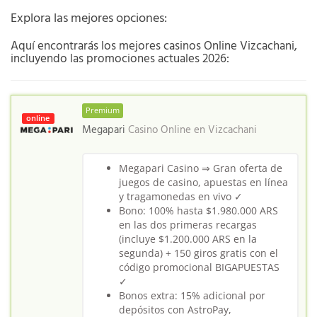
Explora las mejores opciones:
Aquí encontrarás los mejores casinos Online Vizcachani,
incluyendo las promociones actuales 2026:
Premium
online
Megapari
Casino Online en
Vizcachani
Megapari Casino ⇒ Gran oferta de
juegos de casino, apuestas en línea
y tragamonedas en vivo ✓
Bono: 100% hasta $1.980.000 ARS
en las dos primeras recargas
(incluye $1.200.000 ARS en la
segunda) + 150 giros gratis con el
código promocional BIGAPUESTAS
✓
Bonos extra: 15% adicional por
depósitos con AstroPay,