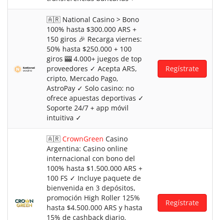
🇦🇷 National Casino > Bono
100% hasta $300.000 ARS +
150 giros 🎉 Recarga viernes:
50% hasta $250.000 + 100
giros 🎰 4.000+ juegos de top
proveedores ✓ Acepta ARS,
Regístrate
cripto, Mercado Pago,
AstroPay ✓ Solo casino: no
ofrece apuestas deportivas ✓
Soporte 24/7 + app móvil
intuitiva ✓
🇦🇷
CrownGreen
Casino
Argentina: Casino online
internacional con bono del
100% hasta $1.500.000 ARS +
100 FS ✓ Incluye paquete de
bienvenida en 3 depósitos,
promoción High Roller 125%
Regístrate
hasta $4.500.000 ARS y hasta
15% de cashback diario.