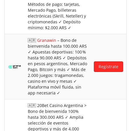
Métodos de pago: tarjetas,
Mercado Pago, billeteras
electrónicas (Skrill, Neteller) y
criptomonedas ✓ Depósito
mínimo: $2.000 ARS ✓
🇦🇷
Granawin
– Bono de
bienvenida hasta 100.000 ARS
✓ Apuestas deportivas: 100 %
hasta 90.000 ARS ✓ Depósitos
en pesos argentinos, Mercado
Regístrate
Pago, Bitcoin y más ✓ Más de
2.000 juegos: tragamonedas,
casino en vivo y mesas ✓
Plataforma móvil fluida, sin
app necesaria ✓
🇦🇷 20Bet Casino Argentina >
Bono de bienvenida 100%
hasta 300.000 ARS ✓ Amplia
selección de eventos
deportivos y más de 4.000