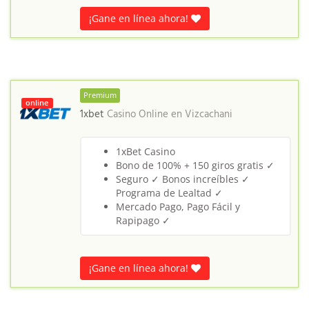
¡Gane en línea ahora!
Premium
online
1xbet
Casino Online en
Vizcachani
1xBet Casino
Bono de 100% + 150 giros gratis ✓
Seguro ✓ Bonos increíbles ✓
Programa de Lealtad ✓
Mercado Pago, Pago Fácil y
Rapipago ✓
¡Gane en línea ahora!