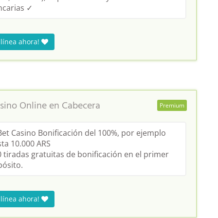
ncarias ✓
 línea ahora!
sino Online en
Cabecera
Premium
et Casino Bonificación del 100%, por ejemplo
ta 10.000 ARS
 tiradas gratuitas de bonificación en el primer
ósito.
 línea ahora!