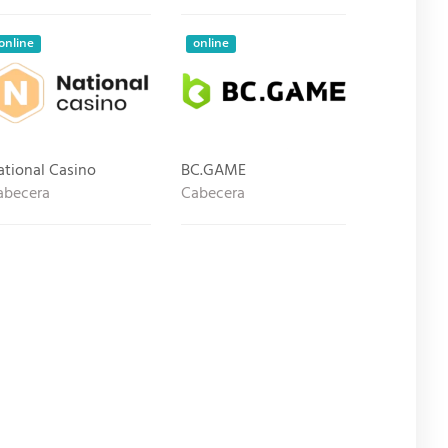
online
online
ational Casino
BC.GAME
abecera
Cabecera