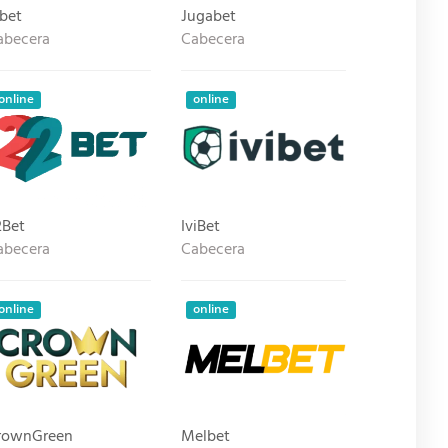
xbet
Jugabet
abecera
Cabecera
online
online
2Bet
IviBet
abecera
Cabecera
online
online
rownGreen
Melbet