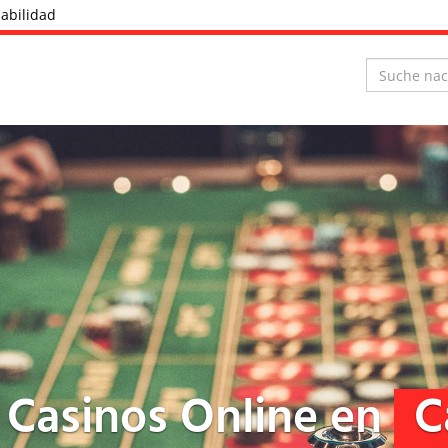
sabilidad
 Casinos Online en
C