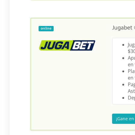
Jugabet
online
Jug
$3
Apu
en 
Pl
en 
Pag
Ast
De
¡Gane en