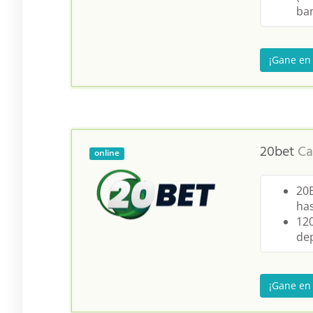
ba
¡Gane en
20bet
Ca
online
20B
has
120
dep
¡Gane en