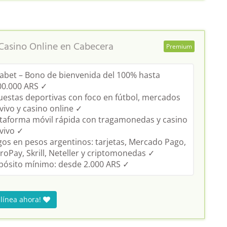
Casino Online en
Cabecera
Premium
abet – Bono de bienvenida del 100% hasta
00.000 ARS ✓
estas deportivas con foco en fútbol, mercados
vivo y casino online ✓
ataforma móvil rápida con tragamonedas y casino
vivo ✓
os en pesos argentinos: tarjetas, Mercado Pago,
roPay, Skrill, Neteller y criptomonedas ✓
pósito mínimo: desde 2.000 ARS ✓
 línea ahora!