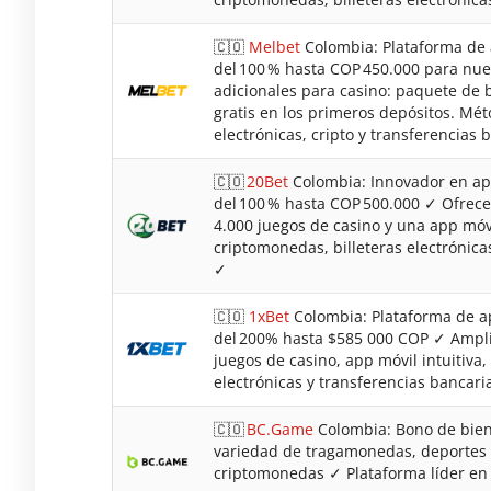
🇨🇴
Melbet
Colombia: Plataforma de 
del 100 % hasta COP 450.000 para nu
adicionales para casino: paquete de 
gratis en los primeros depósitos. Méto
electrónicas, cripto y transferencias 
🇨🇴
20Bet
Colombia: Innovador en ap
del 100 % hasta COP 500.000 ✓ Ofrec
4.000 juegos de casino y una app móvi
criptomonedas, billeteras electrónicas
✓
🇨🇴
1xBet
Colombia: Plataforma de a
del 200% hasta $585 000 COP ✓ Ampli
juegos de casino, app móvil intuitiva, 
electrónicas y transferencias bancari
🇨🇴
BC.Game
Colombia: Bono de bien
variedad de tragamonedas, deportes 
criptomonedas ✓ Plataforma líder en 