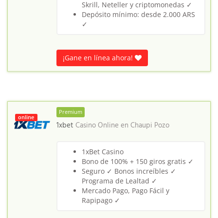
Skrill, Neteller y criptomonedas ✓
Depósito mínimo: desde 2.000 ARS
✓
¡Gane en línea ahora!
Premium
online
1xbet
Casino Online en
Chaupi Pozo
1xBet Casino
Bono de 100% + 150 giros gratis ✓
Seguro ✓ Bonos increíbles ✓
Programa de Lealtad ✓
Mercado Pago, Pago Fácil y
Rapipago ✓