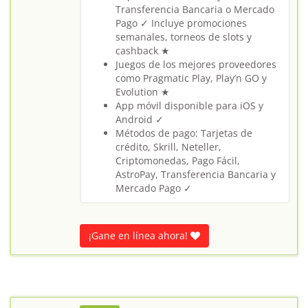
Transferencia Bancaria o Mercado
Pago ✓ Incluye promociones
semanales, torneos de slots y
cashback ★
Juegos de los mejores proveedores
como Pragmatic Play, Play’n GO y
Evolution ★
App móvil disponible para iOS y
Android ✓
Métodos de pago: Tarjetas de
crédito, Skrill, Neteller,
Criptomonedas, Pago Fácil,
AstroPay, Transferencia Bancaria y
Mercado Pago ✓
¡Gane en línea ahora!