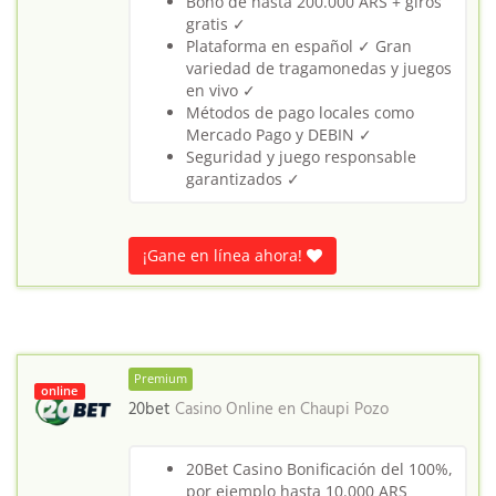
Bono de hasta 200.000 ARS + giros
gratis ✓
Plataforma en español ✓ Gran
variedad de tragamonedas y juegos
en vivo ✓
Métodos de pago locales como
Mercado Pago y DEBIN ✓
Seguridad y juego responsable
garantizados ✓
¡Gane en línea ahora!
Premium
online
20bet
Casino Online en
Chaupi Pozo
20Bet Casino Bonificación del 100%,
por ejemplo hasta 10.000 ARS