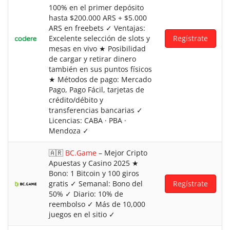
100% en el primer depósito
hasta $200.000 ARS + $5.000
ARS en freebets ✓ Ventajas:
Excelente selección de slots y
Regístrate
mesas en vivo ★ Posibilidad
de cargar y retirar dinero
también en sus puntos físicos
★ Métodos de pago: Mercado
Pago, Pago Fácil, tarjetas de
crédito/débito y
transferencias bancarias ✓
Licencias: CABA · PBA ·
Mendoza ✓
🇦🇷
BC.Game
– Mejor Cripto
Apuestas y Casino 2025 ★
Bono: 1 Bitcoin y 100 giros
gratis ✓ Semanal: Bono del
Regístrate
50% ✓ Diario: 10% de
reembolso ✓ Más de 10,000
juegos en el sitio ✓