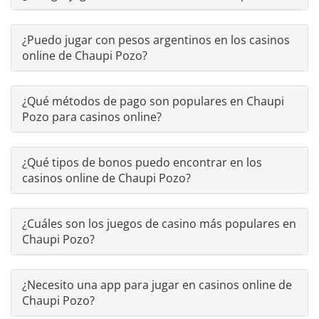
¿Puedo jugar con pesos argentinos en los casinos
online de Chaupi Pozo?
¿Qué métodos de pago son populares en Chaupi
Pozo para casinos online?
¿Qué tipos de bonos puedo encontrar en los
casinos online de Chaupi Pozo?
¿Cuáles son los juegos de casino más populares en
Chaupi Pozo?
¿Necesito una app para jugar en casinos online de
Chaupi Pozo?