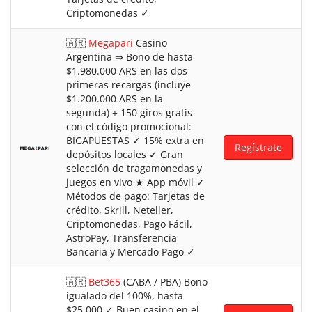
Criptomonedas ✓
🇦🇷
Megapari
Casino
Argentina ⇒ Bono de hasta
$1.980.000 ARS en las dos
primeras recargas (incluye
$1.200.000 ARS en la
segunda) + 150 giros gratis
con el código promocional:
BIGAPUESTAS ✓ 15% extra en
Regístrate
depósitos locales ✓ Gran
selección de tragamonedas y
juegos en vivo ★ App móvil ✓
Métodos de pago: Tarjetas de
crédito, Skrill, Neteller,
Criptomonedas, Pago Fácil,
AstroPay, Transferencia
Bancaria y Mercado Pago ✓
🇦🇷
Bet365
(CABA / PBA) Bono
igualado del 100%, hasta
$25.000 ✓ Buen casino en el