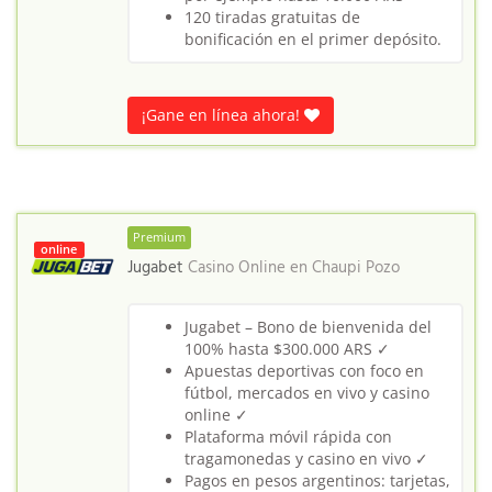
120 tiradas gratuitas de
bonificación en el primer depósito.
¡Gane en línea ahora!
Premium
online
Jugabet
Casino Online en
Chaupi Pozo
Jugabet – Bono de bienvenida del
100% hasta $300.000 ARS ✓
Apuestas deportivas con foco en
fútbol, mercados en vivo y casino
online ✓
Plataforma móvil rápida con
tragamonedas y casino en vivo ✓
Pagos en pesos argentinos: tarjetas,