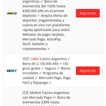
argentinos ✓ Bono de
bienvenida del 100% hasta
$300.000 ARS en el primer
Regístrate
depósito ✓ Amplia oferta de
deportes, tragamonedas y
casino en vivo con plataforma
rápida optimizada para móvil.
Métodos de pago: tarjetas,
Mercado Pago, AstroPay,
Skrill, Neteller y
criptomonedas ✓
🇦🇷
1xBet
Casino Argentina |
Bono de 2.130.000 ARS + 150
giros gratis ✓ Seguro ✓ Bonos
Regístrate
increíbles ✓ Programa de
Lealtad ✓ Mercado Pago, Pago
Fácil y Rapipago ✓
🇦🇷 Melbet Casino Argentina
con Mercado Pago >> Bono de
bienvenida 230% hasta