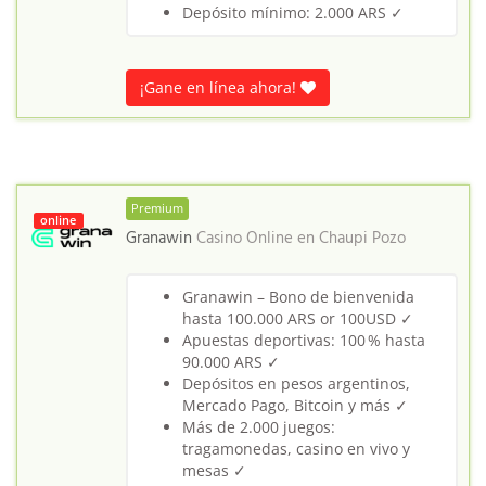
Depósito mínimo: 2.000 ARS ✓
¡Gane en línea ahora!
Premium
online
Granawin
Casino Online en
Chaupi Pozo
Granawin – Bono de bienvenida
hasta 100.000 ARS or 100USD ✓
Apuestas deportivas: 100 % hasta
90.000 ARS ✓
Depósitos en pesos argentinos,
Mercado Pago, Bitcoin y más ✓
Más de 2.000 juegos:
tragamonedas, casino en vivo y
mesas ✓