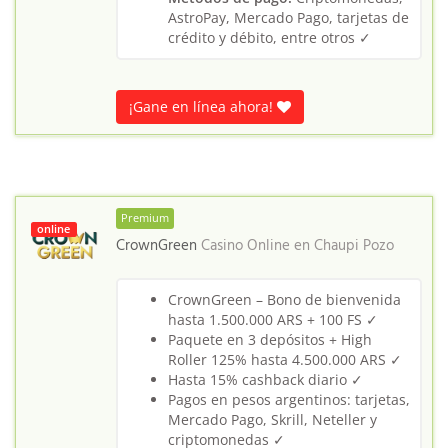
AstroPay, Mercado Pago, tarjetas de
crédito y débito, entre otros ✓
¡Gane en línea ahora!
Premium
online
CrownGreen
Casino Online en
Chaupi Pozo
CrownGreen – Bono de bienvenida
hasta 1.500.000 ARS + 100 FS ✓
Paquete en 3 depósitos + High
Roller 125% hasta 4.500.000 ARS ✓
Hasta 15% cashback diario ✓
Pagos en pesos argentinos: tarjetas,
Mercado Pago, Skrill, Neteller y
criptomonedas ✓