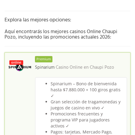
Explora las mejores opciones:
Aquí encontrarás los mejores casinos Online Chaupi
Pozo, incluyendo las promociones actuales 2026:
Premium
online
Spinarium
Casino Online en
Chaupi Pozo
Spinarium – Bono de bienvenida
hasta $7.880.000 + 100 giros gratis
✓
Gran selección de tragamonedas y
juegos de casino en vivo ✓
Promociones frecuentes y
programa VIP para jugadores
activos ✓
Pagos: tarjetas, Mercado Pago,