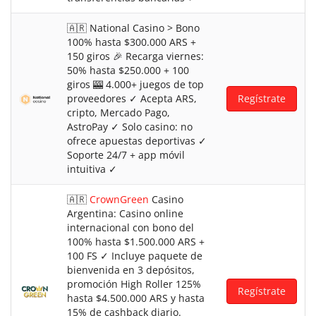
🇦🇷 National Casino > Bono
100% hasta $300.000 ARS +
150 giros 🎉 Recarga viernes:
50% hasta $250.000 + 100
giros 🎰 4.000+ juegos de top
proveedores ✓ Acepta ARS,
Regístrate
cripto, Mercado Pago,
AstroPay ✓ Solo casino: no
ofrece apuestas deportivas ✓
Soporte 24/7 + app móvil
intuitiva ✓
🇦🇷
CrownGreen
Casino
Argentina: Casino online
internacional con bono del
100% hasta $1.500.000 ARS +
100 FS ✓ Incluye paquete de
bienvenida en 3 depósitos,
promoción High Roller 125%
Regístrate
hasta $4.500.000 ARS y hasta
15% de cashback diario.